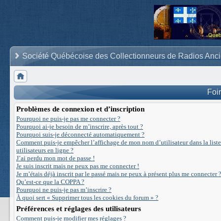
Société Québécoise des Collectionneurs de Radios Anc
Foi
Problèmes de connexion et d’inscription
Pourquoi ne puis-je pas me connecter ?
Pourquoi ai-je besoin de m’inscrire, après tout ?
Pourquoi suis-je déconnecté automatiquement ?
Comment puis-je empêcher l’affichage de mon nom d’utilisateur dans la liste
utilisateurs en ligne ?
J’ai perdu mon mot de passe !
Je suis inscrit mais ne peux pas me connecter !
Je m’étais déjà inscrit par le passé mais ne peux à présent plus me connecter ?
Qu’est-ce que la COPPA ?
Pourquoi ne puis-je pas m’inscrire ?
À quoi sert « Supprimer tous les cookies du forum » ?
Préférences et réglages des utilisateurs
Comment puis-je modifier mes réglages ?