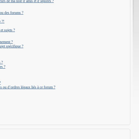
urs de ma liste d’amis et d’ignorés ?
 ou des forums ?
?
 ?!
t sujets ?
onnement ?
jet spécifique ?
 ?
es ?
?
s ou d’ordres légaux liés à ce forum ?