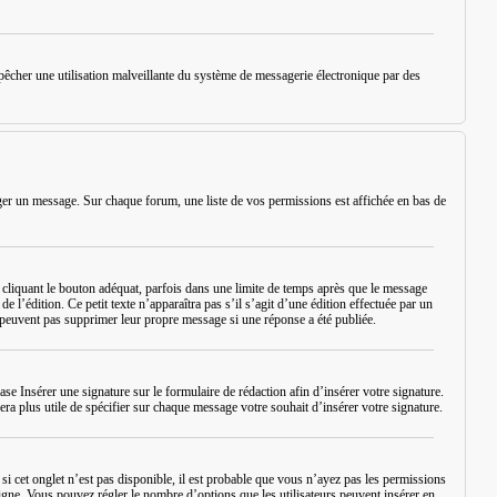
empêcher une utilisation malveillante du système de messagerie électronique par des
iger un message. Sur chaque forum, une liste de vos permissions est affichée en bas de
iquant le bouton adéquat, parfois dans une limite de temps après que le message
 l’édition. Ce petit texte n’apparaîtra pas s’il s’agit d’une édition effectuée par un
ne peuvent pas supprimer leur propre message si une réponse a été publiée.
case
Insérer une signature
sur le formulaire de rédaction afin d’insérer votre signature.
ra plus utile de spécifier sur chaque message votre souhait d’insérer votre signature.
si cet onglet n’est pas disponible, il est probable que vous n’ayez pas les permissions
igne. Vous pouvez régler le nombre d’options que les utilisateurs peuvent insérer en