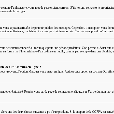
re nom d’utilisateur et votre mot de passe soient corrects. S’ils le sont, contactez le propriétai
cessaire de la corriger.
que vous soyez inscrit afin de pouvoir publier des messages. Cependant, l’inscription vous donn
ux autres utilisateurs, l’adhésion à un groupe d’utilisateurs, etc. Ceci ne vous prend qu’un cou
ous ne resterez connecté au forum que pour une période prédéfinie. Ceci permet d’éviter que vot
au forum par l’intermédiaire d’un ordinateur public, comme par exemple dans une librairie, un cy
te des utilisateurs en ligne ?
 vous trouverez l’option
Masquer votre statut en ligne
. Activez cette option en cochant
Oui
afin 
ment être réinitialisé. Rendez-vous sur la page de connexion et cliquez sur
J’ai perdu mon mot d
s, alors une des deux choses suivantes a pu s’être produite. Si le support de la COPPA est activ