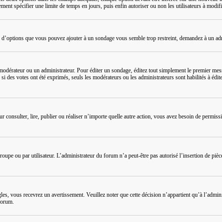
ment spécifier une limite de temps en jours, puis enfin autoriser ou non les utilisateurs à modifi
e d’options que vous pouvez ajouter à un sondage vous semble trop restreint, demandez à un adm
odérateur ou un administrateur. Pour éditer un sondage, éditez tout simplement le premier messa
, si des votes ont été exprimés, seuls les modérateurs ou les administrateurs sont habilités à é
Pour consulter, lire, publier ou réaliser n’importe quelle autre action, vous avez besoin de perm
oupe ou par utilisateur. L’administrateur du forum n’a peut-être pas autorisé l’insertion de pièc
es, vous recevrez un avertissement. Veuillez noter que cette décision n’appartient qu’à l’adm
forum.