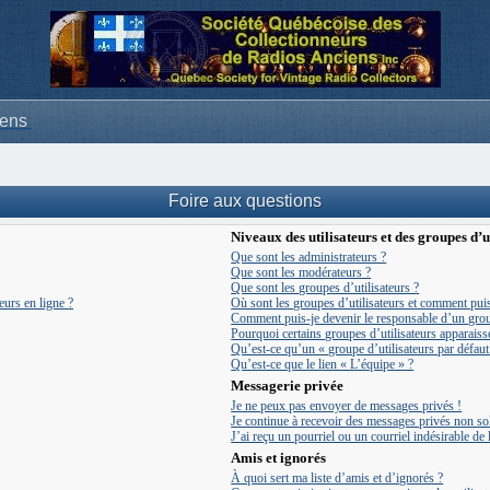
iens
Foire aux questions
Niveaux des utilisateurs et des groupes d’u
Que sont les administrateurs ?
Que sont les modérateurs ?
Que sont les groupes d’utilisateurs ?
eurs en ligne ?
Où sont les groupes d’utilisateurs et comment puis
Comment puis-je devenir le responsable d’un group
Pourquoi certains groupes d’utilisateurs apparaiss
Qu’est-ce qu’un « groupe d’utilisateurs par défaut
Qu’est-ce que le lien « L’équipe » ?
Messagerie privée
Je ne peux pas envoyer de messages privés !
Je continue à recevoir des messages privés non soll
J’ai reçu un pourriel ou un courriel indésirable de
Amis et ignorés
À quoi sert ma liste d’amis et d’ignorés ?