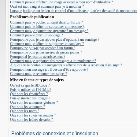
Comment puis-je afficher une image associée à mon nom d’utilisateur ?
Quel est mon rang et comment puis-je le modifier ?
Lorsque je clique sur le lien de courriel d’un utilisateur, il m’est demandé de me connect
Problèmes de publication
Comment puis-je publier un sujet dans un forum ?
Comment puis-je éditer ou supprimer un message ?
Comment puis-je ajouter une signature à un message ?
Comment puis-je créer un sondage ?
Pourquoi ne puis-je pas ajouter plus d’options à un sondage ?
Comment puis-je éditer ou supprimer un sondage ?
Pourquoi ne puis-je pas accéder à un forum ?
Pourquoi ne puis-je pas insérer de pièces jointes ?
Pourquoi ai-je reçu un avertissement ?
Comment puis-je rapporter des messages à un modérateur ?
À quoi sert le bouton « Sauvegarder » affiché lors de la rédaction d’un sujet ?
Pourquoi mon message a-t-il besoin d’être approuvé ?
Comment puis-je remonter mes sujets ?
Mise en forme et types de sujets
Qu’est-ce que le BBCode ?
Puis-je utiliser de l’HTML ?
Que sont les émoticônes ?
Puis-je insérer des images ?
Que sont les annonces globales ?
Que sont les annonces ?
Que sont les notes ?
Que sont les sujets verrouillés ?
Que sont les icônes de sujet ?
Problèmes de connexion et d’inscription