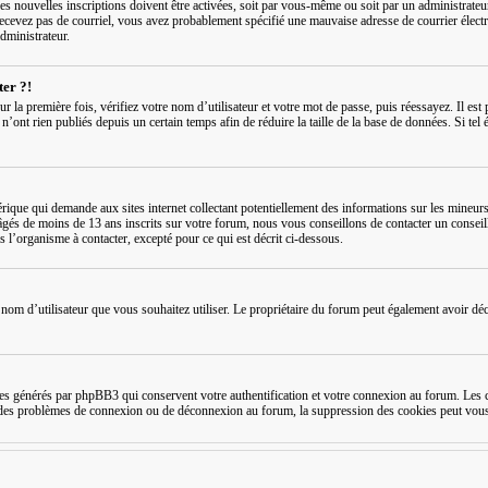
s nouvelles inscriptions doivent être activées, soit par vous-même ou soit par un administrateur,
recevez pas de courriel, vous avez probablement spécifié une mauvaise adresse de courrier électron
administrateur.
ter ?!
ur la première fois, vérifiez votre nom d’utilisateur et votre mot de passe, puis réessayez. Il e
nt rien publiés depuis un certain temps afin de réduire la taille de la base de données. Si tel é
que qui demande aux sites internet collectant potentiellement des informations sur les mineurs
âgés de moins de 13 ans inscrits sur votre forum, nous vous conseillons de contacter un conseil
 l’organisme à contacter, excepté pour ce qui est décrit ci-dessous.
t le nom d’utilisateur que vous souhaitez utiliser. Le propriétaire du forum peut également avoir d
s générés par phpBB3 qui conservent votre authentification et votre connexion au forum. Les co
rez des problèmes de connexion ou de déconnexion au forum, la suppression des cookies peut vous 