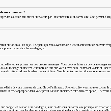
é de me connecter ?
t envoyer des courriels aux autres utilisateurs par l’intermédiaire d’un formulaire. Ceci permet d’
écran du forum ou du sujet. Il se peut que vous ayez besoin d’être inscrit avant de pouvoir réd
ous pouvez voter dans les sondages, etc.
ez éditer ou supprimer que vos propres messages. Vous pouvez éditer un de vos messages en cl
ssous du message énumèrera le nombre de fois que vous l’avez édité, contenant la date et l’heure de
e note discrète exprimant la raison de leur édition. Veuillez noter que les utilisateurs normaux 
ermédiaire de votre panneau de contrôle de l’utilisateur. Une fois créée, vous pouvez cocher la 
ant la case appropriée dans votre profil. Si vous choisissez cette dernière option, il ne vous se
ur l’onglet « Création d’un sondage », situé en-dessous du formulaire principal de rédaction ; 
ins deux options dans les champs adéquats, chaque option devant être insérée sur une nouvelle l