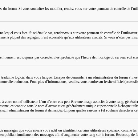
ées du forum. Si vous souhaitez les modifier, rendez-vous sur votre panneau de contrôle de l’uti
dans lequel vous êtes. Si tel était le cas, rendez-vous sur votre panneau de contrôle de l’utilisat
la plupart des réglages, n’est accessible qu’aux utilisateurs inscrits. Si vous n’êtes pas inscrit
ue l’heure n’est toujours pas correcte, il est probable que l’heure de l’horloge du serveur soit 
e traduit le logiciel dans votre langue. Essayez de demander à un administrateur du forum s’il est
ouvelle traduction. Pour plus d’informations, veuillez vous rendre sur le site officiel (accessib
s à votre nom d’utilisateur. L’un d’entre eux peut être une image associée à votre rang, général
osante, est connue sous le nom d’avatar et est généralement unique et personnelle à chaque utilis
ctez l’administrateur du forum et demandez-lui pour quelles raisons a t-il souhaité désactiver cet
e messages que vous avez à votre actif ou identifient certains utilisateurs spéciaux, comme les 
en publiant inutilement des messages afin d’augmenter votre rang sur le forum. Beaucoup de fo