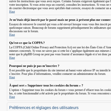
suivre les instructions que vous avez reçues. Certains forums exigeront également que le
votre inscription. Si vous aviez reçu un courriel, consultez les instructions. Si vous ne 
de courrier électronique que vous avez spécifiée était correcte, essayez de contacter un 
Haut
Je m’étais déjà inscrit par le passé mais ne peux à présent plus me connec
Essayez de retrouver le courriel qui vous a été envoyé lorsque vous vous êtes inscrit po
quelconque raison. Beaucoup de forums suppriment périodiquement les utilisateurs qui n’o
discussions sur le forum.
Haut
Qu’est-ce que la COPPA ?
La COPPA (Child Online Privacy and Protection Act) est une loi des États-Unis d’Améri
mineurs concernés. Si vous ne savez pas si cette loi s’applique également aux mineurs 
noter que le phpBB Group ne peut pas vous fournir d’assistance légale et n’est donc pas
Haut
Pourquoi ne puis-je pas m’inscrire ?
Il est possible que le propriétaire du site internet ait banni votre adresse IP ou interdi
s’inscrire. Pour plus d’informations, veuillez contacter un administrateur du forum.
Haut
À quoi sert « Supprimer tous les cookies du forum » ?
L’option « Supprimer tous les cookies du forum » vous permet d’effacer tous les cookie
lus, si cette fonctionnalité a été activée par le propriétaire du forum. Si vous rencont
Haut
Préférences et réglages des utilisateurs