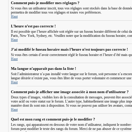
Comment puis-je modifier mes réglages ?
Si vous êtes un utilisateur inscrit, tous vos réglages sont stockés dans la base de donn
permettra de modifier tous vos réglages et toutes vos préférences.
Haut
L’heure n’est pas correcte !
Il est possible que l’heure affichée soit réglée sur un fuseau horaire différent de celui 
Paris, New York, Sydney, etc. Veuillez noter que la modification du fuseau horaire, comme 
Haut
J’ai modifié le fuseau horaire mais l’heure n’est toujours pas correcte !
Si vous êtes certain d’avoir correctement réglé le fuseau horaire et l’heure d’été mais q
Haut
Ma langue n’apparaît pas dans la liste !
Soit l’administrateur n’a pas installé votre langue sur le forum, soit personne n’a encor
langue désirée n’existe pas, vous êtes libre de vous porter volontaire et commencer une n
Haut
Comment puis-je afficher une image associée à mon nom d’utilisateur ?
Deux types d’images, visibles lors de la consultation de messages, peuvent être associé
votre actif ou votre statut sur le forum. L’autre type, habituellement une image plus imp
manière dont ils sont mis à disposition. Si vous ne pouvez pas utiliser les avatars, conta
Haut
Quel est mon rang et comment puis-je le modifier ?
Les rangs, qui apparaissent en dessous de votre nom d’utilisateur, indiquent le nombre d
forum peut modifier le texte des rangs du forum. Merci de ne pas abuser de ce système 