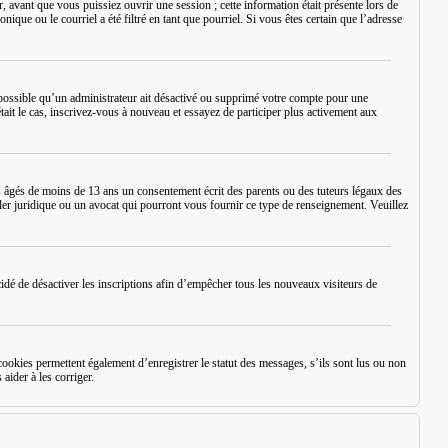
 avant que vous puissiez ouvrir une session ; cette information était présente lors de
ique ou le courriel a été filtré en tant que pourriel. Si vous êtes certain que l’adresse
st possible qu’un administrateur ait désactivé ou supprimé votre compte pour une
tait le cas, inscrivez-vous à nouveau et essayez de participer plus activement aux
 âgés de moins de 13 ans un consentement écrit des parents ou des tuteurs légaux des
ler juridique ou un avocat qui pourront vous fournir ce type de renseignement. Veuillez
écidé de désactiver les inscriptions afin d’empêcher tous les nouveaux visiteurs de
okies permettent également d’enregistrer le statut des messages, s’ils sont lus ou non
aider à les corriger.