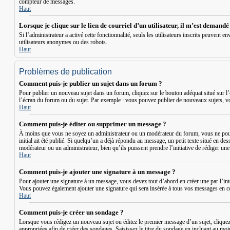
compteur de messages.
Haut
Lorsque je clique sur le lien de courriel d’un utilisateur, il m’est demand
Si l’administrateur a activé cette fonctionnalité, seuls les utilisateurs inscrits peuven
utilisateurs anonymes ou des robots.
Haut
Problèmes de publication
Comment puis-je publier un sujet dans un forum ?
Pour publier un nouveau sujet dans un forum, cliquez sur le bouton adéquat situé sur l’
l’écran du forum ou du sujet. Par exemple : vous pouvez publier de nouveaux sujets, v
Haut
Comment puis-je éditer ou supprimer un message ?
À moins que vous ne soyez un administrateur ou un modérateur du forum, vous ne pouv
initial ait été publié. Si quelqu’un a déjà répondu au message, un petit texte situé en de
modérateur ou un administrateur, bien qu’ils puissent prendre l’initiative de rédiger un
Haut
Comment puis-je ajouter une signature à un message ?
Pour ajouter une signature à un message, vous devez tout d’abord en créer une par l’int
Vous pouvez également ajouter une signature qui sera insérée à tous vos messages en coch
Haut
Comment puis-je créer un sondage ?
Lorsque vous rédigez un nouveau sujet ou éditez le premier message d’un sujet, cliquez s
appropriées afin de créer des sondages. Saisissez le titre du sondage en incluant au mo