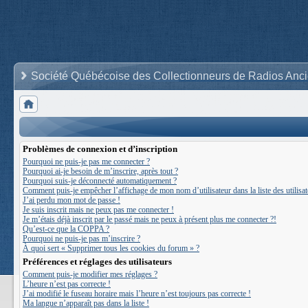
Société Québécoise des Collectionneurs de Radios Anc
Problèmes de connexion et d’inscription
Pourquoi ne puis-je pas me connecter ?
Pourquoi ai-je besoin de m’inscrire, après tout ?
Pourquoi suis-je déconnecté automatiquement ?
Comment puis-je empêcher l’affichage de mon nom d’utilisateur dans la liste des utilisat
J’ai perdu mon mot de passe !
Je suis inscrit mais ne peux pas me connecter !
Je m’étais déjà inscrit par le passé mais ne peux à présent plus me connecter ?!
Qu’est-ce que la COPPA ?
Pourquoi ne puis-je pas m’inscrire ?
À quoi sert « Supprimer tous les cookies du forum » ?
Préférences et réglages des utilisateurs
Comment puis-je modifier mes réglages ?
L’heure n’est pas correcte !
J’ai modifié le fuseau horaire mais l’heure n’est toujours pas correcte !
Ma langue n’apparaît pas dans la liste !