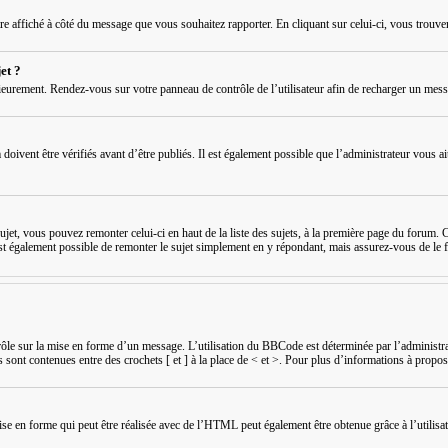
être affiché à côté du message que vous souhaitez rapporter. En cliquant sur celui-ci, vous trouve
et ?
ieurement. Rendez-vous sur votre panneau de contrôle de l’utilisateur afin de recharger un mes
vent être vérifiés avant d’être publiés. Il est également possible que l’administrateur vous ait 
ujet, vous pouvez remonter celui-ci en haut de la liste des sujets, à la première page du forum. C
l est également possible de remonter le sujet simplement en y répondant, mais assurez-vous de le f
e sur la mise en forme d’un message. L’utilisation du BBCode est déterminée par l’administrat
 sont contenues entre des crochets [ et ] à la place de < et >. Pour plus d’informations à propo
mise en forme qui peut être réalisée avec de l’HTML peut également être obtenue grâce à l’utili