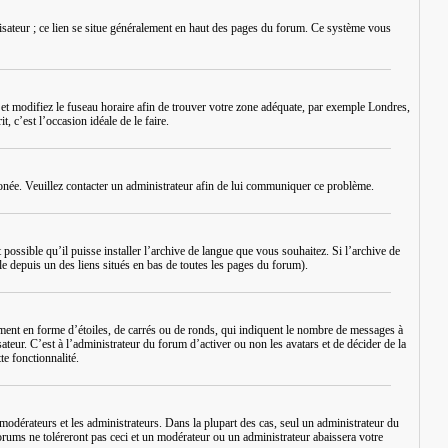
lisateur ; ce lien se situe généralement en haut des pages du forum. Ce système vous
eur et modifiez le fuseau horaire afin de trouver votre zone adéquate, par exemple Londres,
, c’est l’occasion idéale de le faire.
erronée. Veuillez contacter un administrateur afin de lui communiquer ce problème.
 possible qu’il puisse installer l’archive de langue que vous souhaitez. Si l’archive de
le depuis un des liens situés en bas de toutes les pages du forum).
ement en forme d’étoiles, de carrés ou de ronds, qui indiquent le nombre de messages à
ateur. C’est à l’administrateur du forum d’activer ou non les avatars et de décider de la
te fonctionnalité.
modérateurs et les administrateurs. Dans la plupart des cas, seul un administrateur du
rums ne toléreront pas ceci et un modérateur ou un administrateur abaissera votre