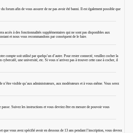
re du forum afin de vous assurer de ne pas avoir été banni. Il est également possible que
era accès à des fonctionnalités supplémentaires qui ne sont pas disponibles aux
rt instant et nous vous recommandons par conséquent de le faire.
re compte soit utilisé par quelqu’un d’autre. Pour rester connecté, veuillez cocher la
bercafé, une université, etc. Si vous n’arrivez pas à trouver cette case à cocher, il
de n’être visible qu’aux administrateurs, aux modérateurs et à vous-même. Vous serez
e passe
. Suivez les instructions et vous devriez être en mesure de pouvoir vous
é et que vous avez spécifié avoir en dessous de 13 ans pendant l’inscription, vous devrez