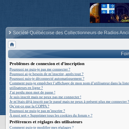
Société Québécoise des Collectionneurs de Radios Anc
Foi
Problèmes de connexion et d’inscription
Pourquoi ne puis-je pas me connecter ?
Pourquoi ai-je besoin de m’inscrire, après tout ?
Pourquoi suis-je déconnecté automatiquement ?
Comment puis-je empêcher l’affichage de mon nom d’utilisateur dans la liste
utilisateurs en ligne ?
J’ai perdu mon mot de passe !
Je suis inscrit mais ne peux pas me connecter !
Je m’étais déjà inscrit par le passé mais ne peux à présent plus me connecter ?
Qu’est-ce que la COPPA ?
Pourquoi ne puis-je pas m’inscrire ?
À quoi sert « Supprimer tous les cookies du forum » ?
Préférences et réglages des utilisateurs
Comment puis-je modifier mes réglages ?