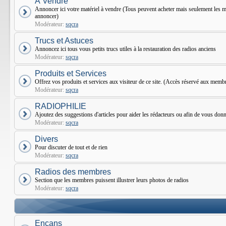
À Vendre
Annoncer ici votre matériel à vendre (Tous peuvent acheter mais seulement le
annoncer)
Modérateur:
sqcra
Trucs et Astuces
Annoncez ici tous vous petits trucs utiles à la restauration des radios anciens
Modérateur:
sqcra
Produits et Services
Offrez vos produits et services aux visiteur de ce site. (Accès réservé aux mem
Modérateur:
sqcra
RADIOPHILIE
Ajoutez des suggestions d'articles pour aider les rédacteurs ou afin de vous donne
Modérateur:
sqcra
Divers
Pour discuter de tout et de rien
Modérateur:
sqcra
Radios des membres
Section que les membres puissent illustrer leurs photos de radios
Modérateur:
sqcra
Encans