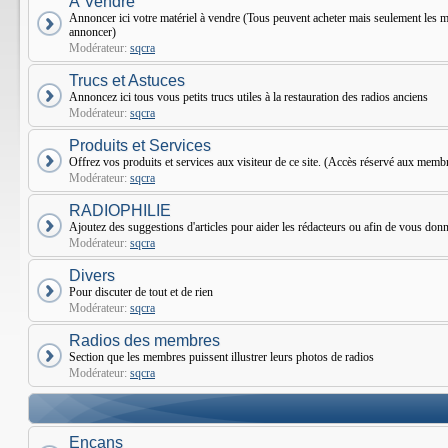
À Vendre
Annoncer ici votre matériel à vendre (Tous peuvent acheter mais seulement le
annoncer)
Modérateur:
sqcra
Trucs et Astuces
Annoncez ici tous vous petits trucs utiles à la restauration des radios anciens
Modérateur:
sqcra
Produits et Services
Offrez vos produits et services aux visiteur de ce site. (Accès réservé aux mem
Modérateur:
sqcra
RADIOPHILIE
Ajoutez des suggestions d'articles pour aider les rédacteurs ou afin de vous donne
Modérateur:
sqcra
Divers
Pour discuter de tout et de rien
Modérateur:
sqcra
Radios des membres
Section que les membres puissent illustrer leurs photos de radios
Modérateur:
sqcra
Encans