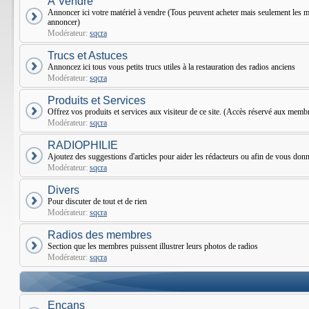
À Vendre
Annoncer ici votre matériel à vendre (Tous peuvent acheter mais seulement le
annoncer)
Modérateur:
sqcra
Trucs et Astuces
Annoncez ici tous vous petits trucs utiles à la restauration des radios anciens
Modérateur:
sqcra
Produits et Services
Offrez vos produits et services aux visiteur de ce site. (Accès réservé aux mem
Modérateur:
sqcra
RADIOPHILIE
Ajoutez des suggestions d'articles pour aider les rédacteurs ou afin de vous donne
Modérateur:
sqcra
Divers
Pour discuter de tout et de rien
Modérateur:
sqcra
Radios des membres
Section que les membres puissent illustrer leurs photos de radios
Modérateur:
sqcra
Encans