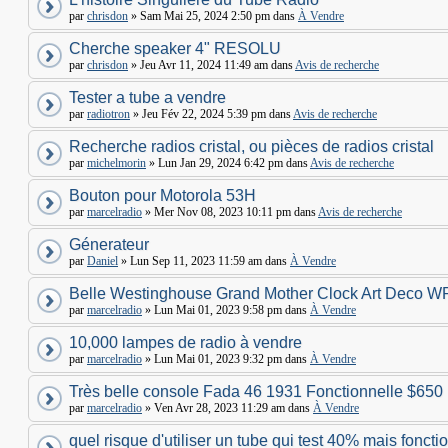
par
chrisdon
» Sam Mai 25, 2024 2:50 pm dans
À Vendre
Cherche speaker 4" RESOLU
par
chrisdon
» Jeu Avr 11, 2024 11:49 am dans
Avis de recherche
Tester a tube a vendre
par
radiotron
» Jeu Fév 22, 2024 5:39 pm dans
Avis de recherche
Recherche radios cristal, ou pièces de radios cristal
par
michelmorin
» Lun Jan 29, 2024 6:42 pm dans
Avis de recherche
Bouton pour Motorola 53H
par
marcelradio
» Mer Nov 08, 2023 10:11 pm dans
Avis de recherche
Génerateur
par
Daniel
» Lun Sep 11, 2023 11:59 am dans
À Vendre
Belle Westinghouse Grand Mother Clock Art Deco W
par
marcelradio
» Lun Mai 01, 2023 9:58 pm dans
À Vendre
10,000 lampes de radio à vendre
par
marcelradio
» Lun Mai 01, 2023 9:32 pm dans
À Vendre
Très belle console Fada 46 1931 Fonctionnelle $650
par
marcelradio
» Ven Avr 28, 2023 11:29 am dans
À Vendre
quel risque d'utiliser un tube qui test 40% mais foncti