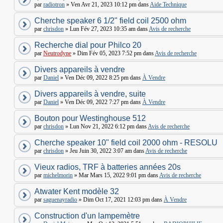
par
radiotron
» Ven Avr 21, 2023 10:12 pm dans
Aide Technique
Cherche speaker 6 1/2" field coil 2500 ohm
par
chrisdon
» Lun Fév 27, 2023 10:35 am dans
Avis de recherche
Recherche dial pour Philco 20
par
Neutrodyne
» Dim Fév 05, 2023 7:52 pm dans
Avis de recherche
Divers appareils à vendre
par
Daniel
» Ven Déc 09, 2022 8:25 pm dans
À Vendre
Divers appareils à vendre, suite
par
Daniel
» Ven Déc 09, 2022 7:27 pm dans
À Vendre
Bouton pour Westinghouse 512
par
chrisdon
» Lun Nov 21, 2022 6:12 pm dans
Avis de recherche
Cherche speaker 10" field coil 2000 ohm - RESOLU
par
chrisdon
» Jeu Juin 30, 2022 3:07 am dans
Avis de recherche
Vieux radios, TRF à batteries années 20s
par
michelmorin
» Mar Mars 15, 2022 9:01 pm dans
Avis de recherche
Atwater Kent modèle 32
par
saguenayradio
» Dim Oct 17, 2021 12:03 pm dans
À Vendre
Construction d'un lampemètre