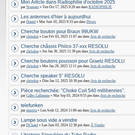
Mon Article dans Radiophilie d'octobre 2025
par
Nougaro
» Ven Oct 17, 2025 9:26 am dans
RADIOPHILIE
Les antennes d'hier à aujourdhui
par
Daniel
» Mar Juin 10, 2025 9:33 am dans
Divers
Cherche bouton pour Braun 99UKW
par
chrisdon
» Lun Fév 03, 2025 11:07 am dans
Avis de recherche
Cherche châssis Philco 37-xxx RESOLU
par
chrisdon
» Jeu Jan 30, 2025 11:39 pm dans
Avis de recherche
Cherche boutons poussoir pour Graetz RESOLU
par
chrisdon
» Mer Jan 29, 2025 12:11 pm dans
Avis de recherche
Cherche speaker 5" RESOLU
par
chrisdon
» Dim Jan 12, 2025 10:30 pm dans
Avis de recherche
Pièce recherchée: "Choke Coil 540 millihenries".
par
Gilles Laflamme
» Mar Sep 03, 2024 9:55 pm dans
Avis de recherche
telefunken
par
jmserra
» Lun Août 12, 2024 11:00 am dans
Avis de recherche
Lampe sous vide a vendre
par
DChatel
» Lun Juin 03, 2024 12:38 pm dans
À Vendre
L’histoire Singulière du Tube Radio