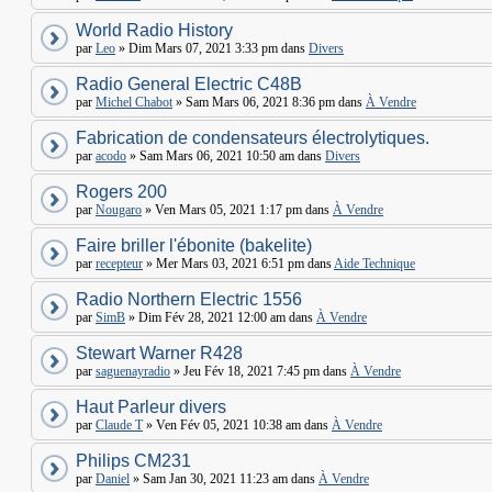
World Radio History
par
Leo
» Dim Mars 07, 2021 3:33 pm dans
Divers
Radio General Electric C48B
par
Michel Chabot
» Sam Mars 06, 2021 8:36 pm dans
À Vendre
Fabrication de condensateurs électrolytiques.
par
acodo
» Sam Mars 06, 2021 10:50 am dans
Divers
Rogers 200
par
Nougaro
» Ven Mars 05, 2021 1:17 pm dans
À Vendre
Faire briller l'ébonite (bakelite)
par
recepteur
» Mer Mars 03, 2021 6:51 pm dans
Aide Technique
Radio Northern Electric 1556
par
SimB
» Dim Fév 28, 2021 12:00 am dans
À Vendre
Stewart Warner R428
par
saguenayradio
» Jeu Fév 18, 2021 7:45 pm dans
À Vendre
Haut Parleur divers
par
Claude T
» Ven Fév 05, 2021 10:38 am dans
À Vendre
Philips CM231
par
Daniel
» Sam Jan 30, 2021 11:23 am dans
À Vendre