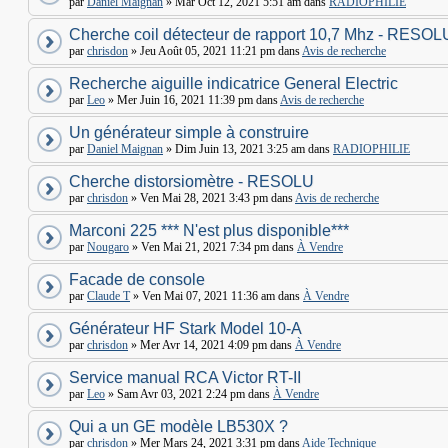
par
Daniel Maignan
» Mar Oct 12, 2021 5:51 am dans
RADIOPHILIE
Cherche coil détecteur de rapport 10,7 Mhz - RESOL
par
chrisdon
» Jeu Août 05, 2021 11:21 pm dans
Avis de recherche
Recherche aiguille indicatrice General Electric
par
Leo
» Mer Juin 16, 2021 11:39 pm dans
Avis de recherche
Un générateur simple à construire
par
Daniel Maignan
» Dim Juin 13, 2021 3:25 am dans
RADIOPHILIE
Cherche distorsiomètre - RESOLU
par
chrisdon
» Ven Mai 28, 2021 3:43 pm dans
Avis de recherche
Marconi 225 *** N'est plus disponible***
par
Nougaro
» Ven Mai 21, 2021 7:34 pm dans
À Vendre
Facade de console
par
Claude T
» Ven Mai 07, 2021 11:36 am dans
À Vendre
Générateur HF Stark Model 10-A
par
chrisdon
» Mer Avr 14, 2021 4:09 pm dans
À Vendre
Service manual RCA Victor RT-II
par
Leo
» Sam Avr 03, 2021 2:24 pm dans
À Vendre
Qui a un GE modèle LB530X ?
par
chrisdon
» Mer Mars 24, 2021 3:31 pm dans
Aide Technique