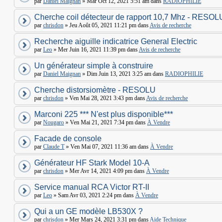
par
Daniel Maignan
» Mar Oct 12, 2021 5:51 am dans
RADIOPHILIE
Cherche coil détecteur de rapport 10,7 Mhz - RESOL
par
chrisdon
» Jeu Août 05, 2021 11:21 pm dans
Avis de recherche
Recherche aiguille indicatrice General Electric
par
Leo
» Mer Juin 16, 2021 11:39 pm dans
Avis de recherche
Un générateur simple à construire
par
Daniel Maignan
» Dim Juin 13, 2021 3:25 am dans
RADIOPHILIE
Cherche distorsiomètre - RESOLU
par
chrisdon
» Ven Mai 28, 2021 3:43 pm dans
Avis de recherche
Marconi 225 *** N'est plus disponible***
par
Nougaro
» Ven Mai 21, 2021 7:34 pm dans
À Vendre
Facade de console
par
Claude T
» Ven Mai 07, 2021 11:36 am dans
À Vendre
Générateur HF Stark Model 10-A
par
chrisdon
» Mer Avr 14, 2021 4:09 pm dans
À Vendre
Service manual RCA Victor RT-II
par
Leo
» Sam Avr 03, 2021 2:24 pm dans
À Vendre
Qui a un GE modèle LB530X ?
par
chrisdon
» Mer Mars 24, 2021 3:31 pm dans
Aide Technique