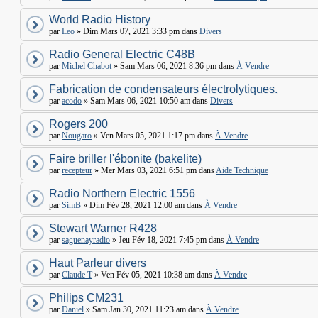
World Radio History
par
Leo
» Dim Mars 07, 2021 3:33 pm dans
Divers
Radio General Electric C48B
par
Michel Chabot
» Sam Mars 06, 2021 8:36 pm dans
À Vendre
Fabrication de condensateurs électrolytiques.
par
acodo
» Sam Mars 06, 2021 10:50 am dans
Divers
Rogers 200
par
Nougaro
» Ven Mars 05, 2021 1:17 pm dans
À Vendre
Faire briller l'ébonite (bakelite)
par
recepteur
» Mer Mars 03, 2021 6:51 pm dans
Aide Technique
Radio Northern Electric 1556
par
SimB
» Dim Fév 28, 2021 12:00 am dans
À Vendre
Stewart Warner R428
par
saguenayradio
» Jeu Fév 18, 2021 7:45 pm dans
À Vendre
Haut Parleur divers
par
Claude T
» Ven Fév 05, 2021 10:38 am dans
À Vendre
Philips CM231
par
Daniel
» Sam Jan 30, 2021 11:23 am dans
À Vendre