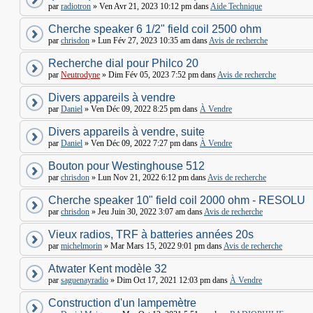
par
radiotron
» Ven Avr 21, 2023 10:12 pm dans
Aide Technique
Cherche speaker 6 1/2" field coil 2500 ohm
par
chrisdon
» Lun Fév 27, 2023 10:35 am dans
Avis de recherche
Recherche dial pour Philco 20
par
Neutrodyne
» Dim Fév 05, 2023 7:52 pm dans
Avis de recherche
Divers appareils à vendre
par
Daniel
» Ven Déc 09, 2022 8:25 pm dans
À Vendre
Divers appareils à vendre, suite
par
Daniel
» Ven Déc 09, 2022 7:27 pm dans
À Vendre
Bouton pour Westinghouse 512
par
chrisdon
» Lun Nov 21, 2022 6:12 pm dans
Avis de recherche
Cherche speaker 10" field coil 2000 ohm - RESOLU
par
chrisdon
» Jeu Juin 30, 2022 3:07 am dans
Avis de recherche
Vieux radios, TRF à batteries années 20s
par
michelmorin
» Mar Mars 15, 2022 9:01 pm dans
Avis de recherche
Atwater Kent modèle 32
par
saguenayradio
» Dim Oct 17, 2021 12:03 pm dans
À Vendre
Construction d'un lampemètre