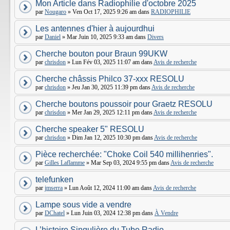
Mon Article dans Radiophilie d'octobre 2025
par
Nougaro
» Ven Oct 17, 2025 9:26 am dans
RADIOPHILIE
Les antennes d'hier à aujourdhui
par
Daniel
» Mar Juin 10, 2025 9:33 am dans
Divers
Cherche bouton pour Braun 99UKW
par
chrisdon
» Lun Fév 03, 2025 11:07 am dans
Avis de recherche
Cherche châssis Philco 37-xxx RESOLU
par
chrisdon
» Jeu Jan 30, 2025 11:39 pm dans
Avis de recherche
Cherche boutons poussoir pour Graetz RESOLU
par
chrisdon
» Mer Jan 29, 2025 12:11 pm dans
Avis de recherche
Cherche speaker 5" RESOLU
par
chrisdon
» Dim Jan 12, 2025 10:30 pm dans
Avis de recherche
Pièce recherchée: "Choke Coil 540 millihenries".
par
Gilles Laflamme
» Mar Sep 03, 2024 9:55 pm dans
Avis de recherche
telefunken
par
jmserra
» Lun Août 12, 2024 11:00 am dans
Avis de recherche
Lampe sous vide a vendre
par
DChatel
» Lun Juin 03, 2024 12:38 pm dans
À Vendre
L’histoire Singulière du Tube Radio