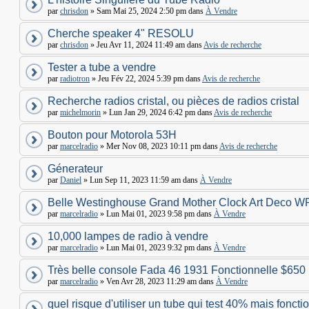
par
chrisdon
» Sam Mai 25, 2024 2:50 pm dans
À Vendre
Cherche speaker 4" RESOLU
par
chrisdon
» Jeu Avr 11, 2024 11:49 am dans
Avis de recherche
Tester a tube a vendre
par
radiotron
» Jeu Fév 22, 2024 5:39 pm dans
Avis de recherche
Recherche radios cristal, ou pièces de radios cristal
par
michelmorin
» Lun Jan 29, 2024 6:42 pm dans
Avis de recherche
Bouton pour Motorola 53H
par
marcelradio
» Mer Nov 08, 2023 10:11 pm dans
Avis de recherche
Génerateur
par
Daniel
» Lun Sep 11, 2023 11:59 am dans
À Vendre
Belle Westinghouse Grand Mother Clock Art Deco W
par
marcelradio
» Lun Mai 01, 2023 9:58 pm dans
À Vendre
10,000 lampes de radio à vendre
par
marcelradio
» Lun Mai 01, 2023 9:32 pm dans
À Vendre
Très belle console Fada 46 1931 Fonctionnelle $650
par
marcelradio
» Ven Avr 28, 2023 11:29 am dans
À Vendre
quel risque d'utiliser un tube qui test 40% mais foncti