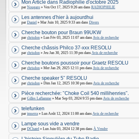
Mon Article dans Radiophilie d'octobre 2025
par
Nougaro
» Ven Oct 17, 2025 9:26 am dans
RADIOPHILIE
Les antennes d'hier à aujourdhui
par
Daniel
» Mar Juin 10, 2025 9:33 am dans
Divers
Cherche bouton pour Braun 99UKW
par
chrisdon
» Lun Fév 03, 2025 11:07 am dans
Avis de recherche
Cherche châssis Philco 37-xxx RESOLU
par
chrisdon
» Jeu Jan 30, 2025 11:39 pm dans
Avis de recherche
Cherche boutons poussoir pour Graetz RESOLU
par
chrisdon
» Mer Jan 29, 2025 12:11 pm dans
Avis de recherche
Cherche speaker 5" RESOLU
par
chrisdon
» Dim Jan 12, 2025 10:30 pm dans
Avis de recherche
Pièce recherchée: "Choke Coil 540 millihenries".
par
Gilles Laflamme
» Mar Sep 03, 2024 9:55 pm dans
Avis de recherche
telefunken
par
jmserra
» Lun Août 12, 2024 11:00 am dans
Avis de recherche
Lampe sous vide a vendre
par
DChatel
» Lun Juin 03, 2024 12:38 pm dans
À Vendre
L’histoire Singulière du Tube Radio