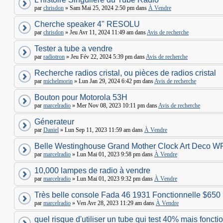
par
chrisdon
» Sam Mai 25, 2024 2:50 pm dans
À Vendre
Cherche speaker 4" RESOLU
par
chrisdon
» Jeu Avr 11, 2024 11:49 am dans
Avis de recherche
Tester a tube a vendre
par
radiotron
» Jeu Fév 22, 2024 5:39 pm dans
Avis de recherche
Recherche radios cristal, ou pièces de radios cristal
par
michelmorin
» Lun Jan 29, 2024 6:42 pm dans
Avis de recherche
Bouton pour Motorola 53H
par
marcelradio
» Mer Nov 08, 2023 10:11 pm dans
Avis de recherche
Génerateur
par
Daniel
» Lun Sep 11, 2023 11:59 am dans
À Vendre
Belle Westinghouse Grand Mother Clock Art Deco W
par
marcelradio
» Lun Mai 01, 2023 9:58 pm dans
À Vendre
10,000 lampes de radio à vendre
par
marcelradio
» Lun Mai 01, 2023 9:32 pm dans
À Vendre
Très belle console Fada 46 1931 Fonctionnelle $650
par
marcelradio
» Ven Avr 28, 2023 11:29 am dans
À Vendre
quel risque d'utiliser un tube qui test 40% mais foncti