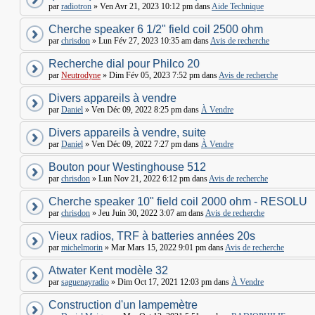
par
radiotron
» Ven Avr 21, 2023 10:12 pm dans
Aide Technique
Cherche speaker 6 1/2" field coil 2500 ohm
par
chrisdon
» Lun Fév 27, 2023 10:35 am dans
Avis de recherche
Recherche dial pour Philco 20
par
Neutrodyne
» Dim Fév 05, 2023 7:52 pm dans
Avis de recherche
Divers appareils à vendre
par
Daniel
» Ven Déc 09, 2022 8:25 pm dans
À Vendre
Divers appareils à vendre, suite
par
Daniel
» Ven Déc 09, 2022 7:27 pm dans
À Vendre
Bouton pour Westinghouse 512
par
chrisdon
» Lun Nov 21, 2022 6:12 pm dans
Avis de recherche
Cherche speaker 10" field coil 2000 ohm - RESOLU
par
chrisdon
» Jeu Juin 30, 2022 3:07 am dans
Avis de recherche
Vieux radios, TRF à batteries années 20s
par
michelmorin
» Mar Mars 15, 2022 9:01 pm dans
Avis de recherche
Atwater Kent modèle 32
par
saguenayradio
» Dim Oct 17, 2021 12:03 pm dans
À Vendre
Construction d'un lampemètre