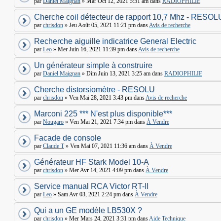
par
Daniel Maignan
» Mar Oct 12, 2021 5:51 am dans
RADIOPHILIE
Cherche coil détecteur de rapport 10,7 Mhz - RESOL
par
chrisdon
» Jeu Août 05, 2021 11:21 pm dans
Avis de recherche
Recherche aiguille indicatrice General Electric
par
Leo
» Mer Juin 16, 2021 11:39 pm dans
Avis de recherche
Un générateur simple à construire
par
Daniel Maignan
» Dim Juin 13, 2021 3:25 am dans
RADIOPHILIE
Cherche distorsiomètre - RESOLU
par
chrisdon
» Ven Mai 28, 2021 3:43 pm dans
Avis de recherche
Marconi 225 *** N'est plus disponible***
par
Nougaro
» Ven Mai 21, 2021 7:34 pm dans
À Vendre
Facade de console
par
Claude T
» Ven Mai 07, 2021 11:36 am dans
À Vendre
Générateur HF Stark Model 10-A
par
chrisdon
» Mer Avr 14, 2021 4:09 pm dans
À Vendre
Service manual RCA Victor RT-II
par
Leo
» Sam Avr 03, 2021 2:24 pm dans
À Vendre
Qui a un GE modèle LB530X ?
par
chrisdon
» Mer Mars 24, 2021 3:31 pm dans
Aide Technique