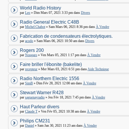
World Radio History
par
Leo
» Dim Mars 07, 2021 3:33 pm dans
Divers
Radio General Electric C48B
par
Michel Chabot
» Sam Mars 06, 2021 8:36 pm dans
À Vendre
Fabrication de condensateurs électrolytiques.
par
acodo
» Sam Mars 06, 2021 10:50 am dans
Divers
Rogers 200
par
Nougaro
» Ven Mars 05, 2021 1:17 pm dans
À Vendre
Faire briller l'ébonite (bakelite)
par
recepteur
» Mer Mars 03, 2021 6:51 pm dans
Aide Technique
Radio Northern Electric 1556
par
SimB
» Dim Fév 28, 2021 12:00 am dans
À Vendre
Stewart Warner R428
par
saguenayradio
» Jeu Fév 18, 2021 7:45 pm dans
À Vendre
Haut Parleur divers
par
Claude T
» Ven Fév 05, 2021 10:38 am dans
À Vendre
Philips CM231
par
Daniel
» Sam Jan 30, 2021 11:23 am dans
À Vendre