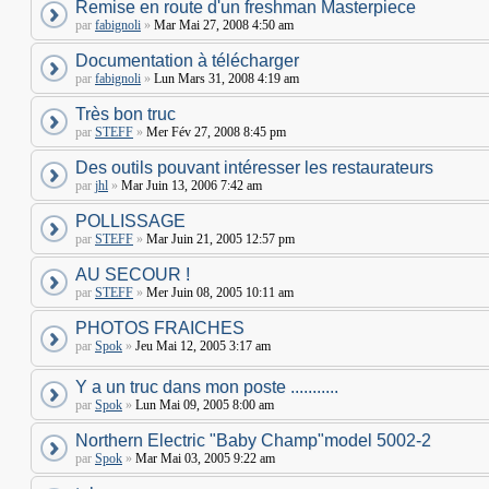
Remise en route d'un freshman Masterpiece
par
fabignoli
»
Mar Mai 27, 2008 4:50 am
Documentation à télécharger
par
fabignoli
»
Lun Mars 31, 2008 4:19 am
Très bon truc
par
STEFF
»
Mer Fév 27, 2008 8:45 pm
Des outils pouvant intéresser les restaurateurs
par
jhl
»
Mar Juin 13, 2006 7:42 am
POLLISSAGE
par
STEFF
»
Mar Juin 21, 2005 12:57 pm
AU SECOUR !
par
STEFF
»
Mer Juin 08, 2005 10:11 am
PHOTOS FRAICHES
par
Spok
»
Jeu Mai 12, 2005 3:17 am
Y a un truc dans mon poste ...........
par
Spok
»
Lun Mai 09, 2005 8:00 am
Northern Electric "Baby Champ"model 5002-2
par
Spok
»
Mar Mai 03, 2005 9:22 am