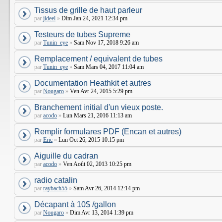
Tissus de grille de haut parleur
par
jideel
»
Dim Jan 24, 2021 12:34 pm
Testeurs de tubes Supreme
par
Tunin_eye
»
Sam Nov 17, 2018 9:26 am
Remplacement / equivalent de tubes
par
Tunin_eye
»
Sam Mars 04, 2017 11:04 am
Documentation Heathkit et autres
par
Nougaro
»
Ven Avr 24, 2015 5:29 pm
Branchement initial d'un vieux poste.
par
acodo
»
Lun Mars 21, 2016 11:13 am
Remplir formulares PDF (Encan et autres)
par
Eric
»
Lun Oct 26, 2015 10:15 pm
Aiguille du cadran
par
acodo
»
Ven Août 02, 2013 10:25 pm
radio catalin
par
raybach55
»
Sam Avr 26, 2014 12:14 pm
Décapant à 10$ /gallon
par
Nougaro
»
Dim Avr 13, 2014 1:39 pm