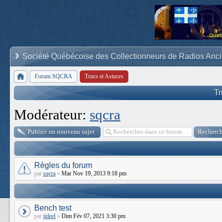
Société Québécoise des Collectionneurs de Radios Anc
Forum SQCRA
Trucs et Astuces
Tr
Modérateur:
sqcra
Publier un nouveau sujet
Règles du forum
par
sqcra
»
Mar Nov 19, 2013 9:18 pm
Bench test
par
jideel
»
Dim Fév 07, 2021 3:30 pm