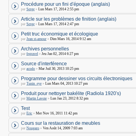
Procédure pour un fini d'époque (anglais)
par
Serge
»
Lun Mars 17, 2014 2:55 pm
Article sur les problèmes de finition (anglais)
par
Serge
»
Lun Mars 17, 2014 2:47 pm
Petit truc économique et écologique
par
Jean st-amour
»
Dim Mars 16, 2014 9:12 am
Archives personnelles
par
fegravel
»
Jeu Jan 02, 2014 6:27 pm
Source d'interférence
par
acodo
»
Mar Juil 30, 2013 10:25 pm
Programme pour dessiner vos circuits électroniques
par
Tunin_eye
»
Lun Mars 04, 2013 10:27 pm
Produit pour nettoyer bakélite (Radiola 1920's)
par
Martin Lavoie
»
Lun Jan 23, 2012 8:32 pm
Test
par
Eric
»
Mer Nov 16, 2011 11:42 pm
Cours sur la restauration de meubles
par
Nougaro
»
Ven Août 14, 2009 7:03 am