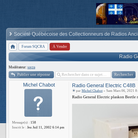
Société Québécoise des Collectionneurs de Radios Anc
Forum SQCRA
À Vendre
Radio G
Modérateur:
sqcra
Publier une réponse
Michel Chabot
Radio General Electric C48B
par
Michel Chabot
» Sam Mars 06, 2021 8
Radio General Electric plaskon Beetle
Message(s) :
158
Inscrit le :
Jeu Juil 11, 2002 6:14 pm