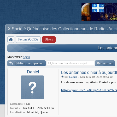
Société Québécoise des Collectionneurs de Radios Anc
Forum SQCRA
Divers
Les antenn
Modérateur:
sqcra
Publier une réponse
Daniel
Les antennes d'hier à aujourd
par
Daniel
» Mar Juin 10, 2025 9:33 am
Un de nos membres, Alain Martel a produi
https://youtu.be/Tw8cmjZsYnU?si=K
Message(s) :
633
Inscrit le :
Jeu Juil 11, 2002 6:14 pm
Localisation :
Montréal, Québec