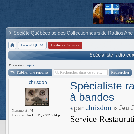
Société Québécoise des Collectionneurs de Radios Anc
Forum SQCRA
Produits et Services
Spécialiste radio eu
Modérateur:
sqcra
Publier une réponse
Spécialiste r
chrisdon
à bandes
par
chrisdon
» Jeu 
Message(s) :
44
Inscrit le :
Jeu Juil 11, 2002 6:14 pm
Service Restaurat