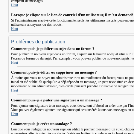
compteur de messages.
Haut
Lorsque je clique sur le lien de courriel d’un utilisateur, il m’est demand
Si l’administrateur a activé cette fonctionnalité, seuls les utilisateurs inscrits peuven
utilisateurs anonymes ou des robots.
Haut
Problèmes de publication
Comment puis-je publier un sujet dans un forum ?
Pour publier un nouveau sujet dans un forum, cliquez sur le bouton adéquat situé sur l’
l’écran du forum ou du sujet. Par exemple : vous pouvez publier de nouveaux sujets, v
Haut
Comment puis-je éditer ou supprimer un message ?
À moins que vous ne soyez un administrateur ou un modérateur du forum, vous ne pouv
initial ait été publié. Si quelqu’un a déjà répondu au message, un petit texte situé en de
modérateur ou un administrateur, bien qu’ils puissent prendre l’initiative de rédiger un
Haut
Comment puis-je ajouter une signature à un message ?
Pour ajouter une signature à un message, vous devez tout d’abord en créer une par l’int
Vous pouvez également ajouter une signature qui sera insérée à tous vos messages en coch
Haut
Comment puis-je créer un sondage ?
Lorsque vous rédigez un nouveau sujet ou éditez le premier message d’un sujet, cliquez s
appropriées afin de créer des sondages. Saisissez le titre du sondage en incluant au mo