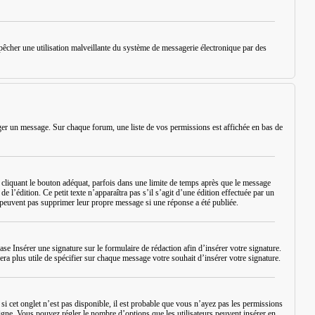
empêcher une utilisation malveillante du système de messagerie électronique par des
iger un message. Sur chaque forum, une liste de vos permissions est affichée en bas de
iquant le bouton adéquat, parfois dans une limite de temps après que le message
 l’édition. Ce petit texte n’apparaîtra pas s’il s’agit d’une édition effectuée par un
ne peuvent pas supprimer leur propre message si une réponse a été publiée.
case
Insérer une signature
sur le formulaire de rédaction afin d’insérer votre signature.
ra plus utile de spécifier sur chaque message votre souhait d’insérer votre signature.
si cet onglet n’est pas disponible, il est probable que vous n’ayez pas les permissions
igne. Vous pouvez régler le nombre d’options que les utilisateurs peuvent insérer en