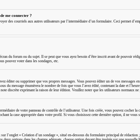
é de me connecter ?
t envoyer des courriels aux autres utilisateurs par l’intermédiaire d’un formulaire. Ceci permet d’
écran du forum ou du sujet. Il se peut que vous ayez besoin d’être inscrit avant de pouvoir réd
ous pouvez voter dans les sondages, etc.
ez éditer ou supprimer que vos propres messages. Vous pouvez éditer un de vos messages en cl
ssous du message énumèrera le nombre de fois que vous l’avez édité, contenant la date et l’heure de
e note discrète exprimant la raison de leur édition. Veuillez noter que les utilisateurs normaux 
ermédiaire de votre panneau de contrôle de l’utilisateur. Une fois créée, vous pouvez cocher la 
ant la case appropriée dans votre profil. Si vous choisissez cette dernière option, il ne vous se
ur l’onglet « Création d’un sondage », situé en-dessous du formulaire principal de rédaction ; 
ins deux options dans les champs adéquats, chaque option devant être insérée sur une nouvelle l