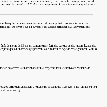
 avant que vous puissiez ouvrir une session ; cette information était présente lors de
ique ou le courriel a été filtré en tant que pourriel. Si vous êtes certain que l’adresse
st possible qu’un administrateur ait désactivé ou supprimé votre compte pour une
tait le cas, inscrivez-vous à nouveau et essayez de participer plus activement aux
 âgés de moins de 13 ans un consentement écrit des parents ou des tuteurs légaux des
ler juridique ou un avocat qui pourront vous fournir ce type de renseignement. Veuillez
écidé de désactiver les inscriptions afin d’empêcher tous les nouveaux visiteurs de
okies permettent également d’enregistrer le statut des messages, s’ils sont lus ou non
aider à les corriger.