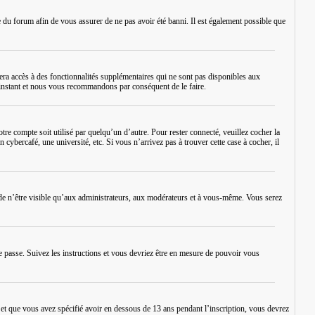
re du forum afin de vous assurer de ne pas avoir été banni. Il est également possible que
era accès à des fonctionnalités supplémentaires qui ne sont pas disponibles aux
rt instant et nous vous recommandons par conséquent de le faire.
re compte soit utilisé par quelqu’un d’autre. Pour rester connecté, veuillez cocher la
bercafé, une université, etc. Si vous n’arrivez pas à trouver cette case à cocher, il
de n’être visible qu’aux administrateurs, aux modérateurs et à vous-même. Vous serez
e passe
. Suivez les instructions et vous devriez être en mesure de pouvoir vous
é et que vous avez spécifié avoir en dessous de 13 ans pendant l’inscription, vous devrez