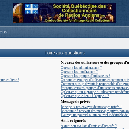
iens
Foire aux questions
Niveaux des utilisateurs et des groupes d’u
Que sont les administrateurs ?
Que sont les modérateurs ?
Que sont les groupes d’utilisateurs ?
eurs en ligne ?
Où sont les groupes d’utilisateurs et comment puis
Comment puis-je devenir le responsable d’un group
Pourquoi certains groupes d’utilisateurs apparaiss
Qu’est-ce qu’un « groupe d’utilisateurs par défaut
Qu’est-ce que le lien « L’équipe » ?
Messagerie privée
Je ne peux pas envoyer de messages privés !
Je continue à recevoir des messages privés non soll
J’ai reçu un pourriel ou un courriel indésirable de
Amis et ignorés
À quoi sert ma liste d’amis et d’ignorés ?