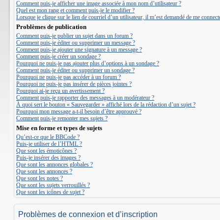
Comment puis-je afficher une image associée à mon nom d’utilisateur ?
Quel est mon rang et comment puis-je le modifier ?
Lorsque je clique sur le lien de courriel d’un utilisateur, il m’est demandé de me connect
Problèmes de publication
Comment puis-je publier un sujet dans un forum ?
Comment puis-je éditer ou supprimer un message ?
Comment puis-je ajouter une signature à un message ?
Comment puis-je créer un sondage ?
Pourquoi ne puis-je pas ajouter plus d’options à un sondage ?
Comment puis-je éditer ou supprimer un sondage ?
Pourquoi ne puis-je pas accéder à un forum ?
Pourquoi ne puis-je pas insérer de pièces jointes ?
Pourquoi ai-je reçu un avertissement ?
Comment puis-je rapporter des messages à un modérateur ?
À quoi sert le bouton « Sauvegarder » affiché lors de la rédaction d’un sujet ?
Pourquoi mon message a-t-il besoin d’être approuvé ?
Comment puis-je remonter mes sujets ?
Mise en forme et types de sujets
Qu’est-ce que le BBCode ?
Puis-je utiliser de l’HTML ?
Que sont les émoticônes ?
Puis-je insérer des images ?
Que sont les annonces globales ?
Que sont les annonces ?
Que sont les notes ?
Que sont les sujets verrouillés ?
Que sont les icônes de sujet ?
Problèmes de connexion et d’inscription