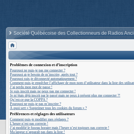
Société Québécoise des Collectionneurs de Radios Anc
Problèmes de connexion et d’inscription
Pourquoi ne puis-je pas me connecter ?
Pourquoi ai-je besoin de m’inscrire, après tout ?
Pourquoi suis-je déconnecté automatiquement ?
Comment puis-je empêcher l’affichage de mon nom d’utilisateur dans la liste des utilisat
J’ai perdu mon mot de passe !
Je suis inscrit mais ne peux pas me connecter !
Je m’étais déjà inscrit par le passé mais ne peux à présent plus me connecter ?!
Qu’est-ce que la COPPA ?
Pourquoi ne puis-je pas m’inscrire ?
À quoi sert « Supprimer tous les cookies du forum » ?
Préférences et réglages des utilisateurs
Comment puis-je modifier mes réglages ?
L’heure n’est pas correcte !
J’ai modifié le fuseau horaire mais l’heure n’est toujours pas correcte !
Ma langue n’apparaît pas dans la liste !