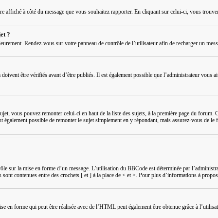
être affiché à côté du message que vous souhaitez rapporter. En cliquant sur celui-ci, vous trouve
et ?
ieurement. Rendez-vous sur votre panneau de contrôle de l’utilisateur afin de recharger un mes
vent être vérifiés avant d’être publiés. Il est également possible que l’administrateur vous ait 
ujet, vous pouvez remonter celui-ci en haut de la liste des sujets, à la première page du forum. C
l est également possible de remonter le sujet simplement en y répondant, mais assurez-vous de le f
e sur la mise en forme d’un message. L’utilisation du BBCode est déterminée par l’administrat
 sont contenues entre des crochets [ et ] à la place de < et >. Pour plus d’informations à propo
mise en forme qui peut être réalisée avec de l’HTML peut également être obtenue grâce à l’utili