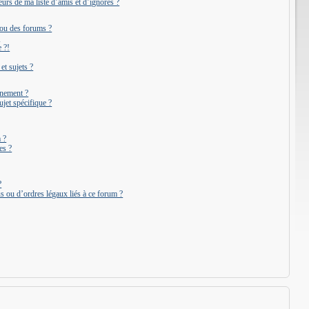
urs de ma liste d’amis et d’ignorés ?
 ou des forums ?
?
 ?!
t sujets ?
onnement ?
jet spécifique ?
 ?
es ?
?
s ou d’ordres légaux liés à ce forum ?