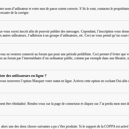
re nom d’utilisateur et votre mot de passe soient corrects. S’ils le sont, contactez le propriétai
cessaire de la corriger.
que vous soyez inscrit afin de pouvoir publier des messages. Cependant, l’inscription vous donn
ux autres utilisateurs, l’adhésion à un groupe d’utilisateurs, etc. Ceci ne vous prend qu’un cou
ous ne resterez connecté au forum que pour une période prédéfinie. Ceci permet d’éviter que vot
au forum par l’intermédiaire d’un ordinateur public, comme par exemple dans une librairie, un cy
te des utilisateurs en ligne ?
 vous trouverez l’option
Masquer votre statut en ligne
. Activez cette option en cochant
Oui
afin 
ment être réinitialisé. Rendez-vous sur la page de connexion et cliquez sur
J’ai perdu mon mot d
s, alors une des deux choses suivantes a pu s’être produite. Si le support de la COPPA est activ