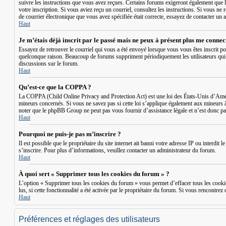
suivre les instructions que vous avez reçues. Certains forums exigeront également que le
votre inscription. Si vous aviez reçu un courriel, consultez les instructions. Si vous ne 
de courrier électronique que vous avez spécifiée était correcte, essayez de contacter un 
Haut
Je m’étais déjà inscrit par le passé mais ne peux à présent plus me connec
Essayez de retrouver le courriel qui vous a été envoyé lorsque vous vous êtes inscrit po
quelconque raison. Beaucoup de forums suppriment périodiquement les utilisateurs qui n’o
discussions sur le forum.
Haut
Qu’est-ce que la COPPA ?
La COPPA (Child Online Privacy and Protection Act) est une loi des États-Unis d’Améri
mineurs concernés. Si vous ne savez pas si cette loi s’applique également aux mineurs 
noter que le phpBB Group ne peut pas vous fournir d’assistance légale et n’est donc pas
Haut
Pourquoi ne puis-je pas m’inscrire ?
Il est possible que le propriétaire du site internet ait banni votre adresse IP ou interdi
s’inscrire. Pour plus d’informations, veuillez contacter un administrateur du forum.
Haut
À quoi sert « Supprimer tous les cookies du forum » ?
L’option « Supprimer tous les cookies du forum » vous permet d’effacer tous les cookie
lus, si cette fonctionnalité a été activée par le propriétaire du forum. Si vous rencont
Haut
Préférences et réglages des utilisateurs