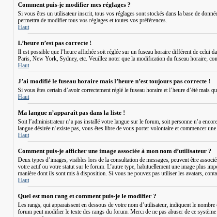
Comment puis-je modifier mes réglages ?
Si vous êtes un utilisateur inscrit, tous vos réglages sont stockés dans la base de donn
permettra de modifier tous vos réglages et toutes vos préférences.
Haut
L’heure n’est pas correcte !
Il est possible que l’heure affichée soit réglée sur un fuseau horaire différent de celui 
Paris, New York, Sydney, etc. Veuillez noter que la modification du fuseau horaire, comme 
Haut
J’ai modifié le fuseau horaire mais l’heure n’est toujours pas correcte !
Si vous êtes certain d’avoir correctement réglé le fuseau horaire et l’heure d’été mais q
Haut
Ma langue n’apparaît pas dans la liste !
Soit l’administrateur n’a pas installé votre langue sur le forum, soit personne n’a encor
langue désirée n’existe pas, vous êtes libre de vous porter volontaire et commencer une n
Haut
Comment puis-je afficher une image associée à mon nom d’utilisateur ?
Deux types d’images, visibles lors de la consultation de messages, peuvent être associé
votre actif ou votre statut sur le forum. L’autre type, habituellement une image plus imp
manière dont ils sont mis à disposition. Si vous ne pouvez pas utiliser les avatars, conta
Haut
Quel est mon rang et comment puis-je le modifier ?
Les rangs, qui apparaissent en dessous de votre nom d’utilisateur, indiquent le nombre d
forum peut modifier le texte des rangs du forum. Merci de ne pas abuser de ce système 