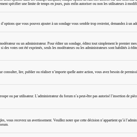
ment spécifier une limite de temps en jours, puis enfin autoriser ou non les utilisateurs à modifi
e d’options que vous pouvez ajouter à un sondage vous semble trop restreint, demandez à un adm
odérateur ou un administrateur. Pour éditer un sondage, éditez tout simplement le premier messa
, si des votes ont été exprimés, seuls les modérateurs ou les administrateurs sont habilités à é
Pour consulter, lire, publier ou réaliser n’importe quelle autre action, vous avez besoin de perm
oupe ou par utilisateur. L’administrateur du forum n’a peut-être pas autorisé l’insertion de pièc
es, vous recevrez un avertissement. Veuillez noter que cette décision n’appartient qu’à l’adm
forum.