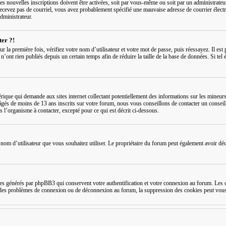
s nouvelles inscriptions doivent être activées, soit par vous-même ou soit par un administrateur,
recevez pas de courriel, vous avez probablement spécifié une mauvaise adresse de courrier électron
administrateur.
ter ?!
ur la première fois, vérifiez votre nom d’utilisateur et votre mot de passe, puis réessayez. Il e
nt rien publiés depuis un certain temps afin de réduire la taille de la base de données. Si tel é
que qui demande aux sites internet collectant potentiellement des informations sur les mineurs
âgés de moins de 13 ans inscrits sur votre forum, nous vous conseillons de contacter un conseil
 l’organisme à contacter, excepté pour ce qui est décrit ci-dessous.
t le nom d’utilisateur que vous souhaitez utiliser. Le propriétaire du forum peut également avoir d
s générés par phpBB3 qui conservent votre authentification et votre connexion au forum. Les co
rez des problèmes de connexion ou de déconnexion au forum, la suppression des cookies peut vous 