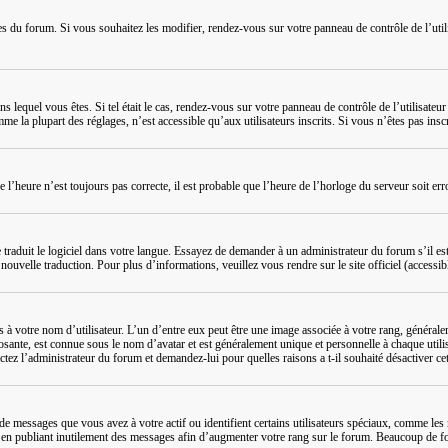
ées du forum. Si vous souhaitez les modifier, rendez-vous sur votre panneau de contrôle de l’uti
dans lequel vous êtes. Si tel était le cas, rendez-vous sur votre panneau de contrôle de l’utilisat
la plupart des réglages, n’est accessible qu’aux utilisateurs inscrits. Si vous n’êtes pas inscrit
ue l’heure n’est toujours pas correcte, il est probable que l’heure de l’horloge du serveur soit 
e traduit le logiciel dans votre langue. Essayez de demander à un administrateur du forum s’il est
ouvelle traduction. Pour plus d’informations, veuillez vous rendre sur le site officiel (accessib
s à votre nom d’utilisateur. L’un d’entre eux peut être une image associée à votre rang, général
osante, est connue sous le nom d’avatar et est généralement unique et personnelle à chaque utilis
ctez l’administrateur du forum et demandez-lui pour quelles raisons a t-il souhaité désactiver cet
e messages que vous avez à votre actif ou identifient certains utilisateurs spéciaux, comme les 
en publiant inutilement des messages afin d’augmenter votre rang sur le forum. Beaucoup de fo