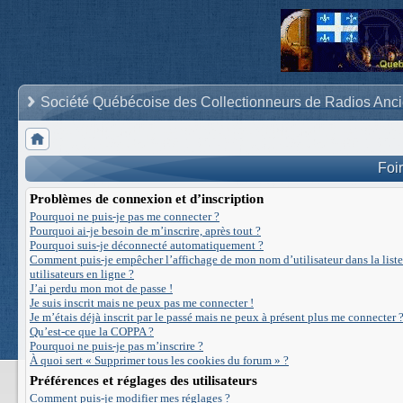
Société Québécoise des Collectionneurs de Radios Anc
Foi
Problèmes de connexion et d’inscription
Pourquoi ne puis-je pas me connecter ?
Pourquoi ai-je besoin de m’inscrire, après tout ?
Pourquoi suis-je déconnecté automatiquement ?
Comment puis-je empêcher l’affichage de mon nom d’utilisateur dans la liste
utilisateurs en ligne ?
J’ai perdu mon mot de passe !
Je suis inscrit mais ne peux pas me connecter !
Je m’étais déjà inscrit par le passé mais ne peux à présent plus me connecter ?
Qu’est-ce que la COPPA ?
Pourquoi ne puis-je pas m’inscrire ?
À quoi sert « Supprimer tous les cookies du forum » ?
Préférences et réglages des utilisateurs
Comment puis-je modifier mes réglages ?