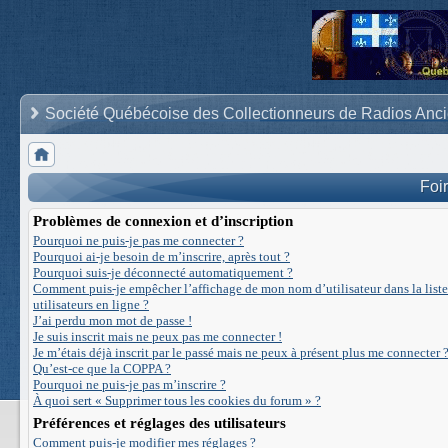
Société Québécoise des Collectionneurs de Radios Anc
Foi
Problèmes de connexion et d’inscription
Pourquoi ne puis-je pas me connecter ?
Pourquoi ai-je besoin de m’inscrire, après tout ?
Pourquoi suis-je déconnecté automatiquement ?
Comment puis-je empêcher l’affichage de mon nom d’utilisateur dans la liste
utilisateurs en ligne ?
J’ai perdu mon mot de passe !
Je suis inscrit mais ne peux pas me connecter !
Je m’étais déjà inscrit par le passé mais ne peux à présent plus me connecter ?
Qu’est-ce que la COPPA ?
Pourquoi ne puis-je pas m’inscrire ?
À quoi sert « Supprimer tous les cookies du forum » ?
Préférences et réglages des utilisateurs
Comment puis-je modifier mes réglages ?