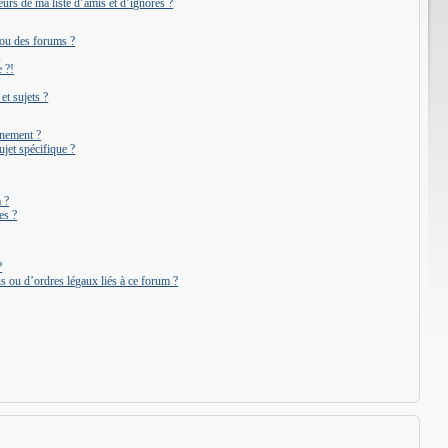
urs de ma liste d’amis et d’ignorés ?
 ou des forums ?
?
 ?!
t sujets ?
onnement ?
jet spécifique ?
 ?
es ?
?
s ou d’ordres légaux liés à ce forum ?