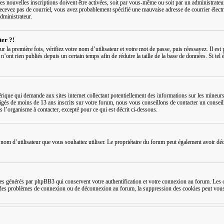
s nouvelles inscriptions doivent être activées, soit par vous-même ou soit par un administrateur,
recevez pas de courriel, vous avez probablement spécifié une mauvaise adresse de courrier électron
administrateur.
ter ?!
ur la première fois, vérifiez votre nom d’utilisateur et votre mot de passe, puis réessayez. Il e
nt rien publiés depuis un certain temps afin de réduire la taille de la base de données. Si tel é
que qui demande aux sites internet collectant potentiellement des informations sur les mineurs
âgés de moins de 13 ans inscrits sur votre forum, nous vous conseillons de contacter un conseil
 l’organisme à contacter, excepté pour ce qui est décrit ci-dessous.
t le nom d’utilisateur que vous souhaitez utiliser. Le propriétaire du forum peut également avoir d
s générés par phpBB3 qui conservent votre authentification et votre connexion au forum. Les co
rez des problèmes de connexion ou de déconnexion au forum, la suppression des cookies peut vous 