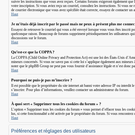
suivre les instructions que vous avez reçues. Certains forums exigeront également que le
votre inscription. Si vous aviez reçu un courriel, consultez les instructions. Si vous ne 
de courrier électronique que vous avez spécifiée était correcte, essayez de contacter un 
Haut
Je m’étais déjà inscrit par le passé mais ne peux à présent plus me connec
Essayez de retrouver le courriel qui vous a été envoyé lorsque vous vous êtes inscrit po
quelconque raison. Beaucoup de forums suppriment périodiquement les utilisateurs qui n’o
discussions sur le forum.
Haut
Qu’est-ce que la COPPA ?
La COPPA (Child Online Privacy and Protection Act) est une loi des États-Unis d’Améri
mineurs concernés. Si vous ne savez pas si cette loi s’applique également aux mineurs 
noter que le phpBB Group ne peut pas vous fournir d’assistance légale et n’est donc pas
Haut
Pourquoi ne puis-je pas m’inscrire ?
Il est possible que le propriétaire du site internet ait banni votre adresse IP ou interdi
s’inscrire. Pour plus d’informations, veuillez contacter un administrateur du forum.
Haut
À quoi sert « Supprimer tous les cookies du forum » ?
L’option « Supprimer tous les cookies du forum » vous permet d’effacer tous les cookie
lus, si cette fonctionnalité a été activée par le propriétaire du forum. Si vous rencont
Haut
Préférences et réglages des utilisateurs