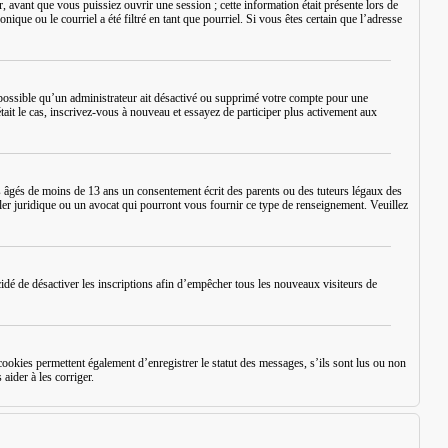
 avant que vous puissiez ouvrir une session ; cette information était présente lors de
ique ou le courriel a été filtré en tant que pourriel. Si vous êtes certain que l’adresse
st possible qu’un administrateur ait désactivé ou supprimé votre compte pour une
tait le cas, inscrivez-vous à nouveau et essayez de participer plus activement aux
 âgés de moins de 13 ans un consentement écrit des parents ou des tuteurs légaux des
ler juridique ou un avocat qui pourront vous fournir ce type de renseignement. Veuillez
écidé de désactiver les inscriptions afin d’empêcher tous les nouveaux visiteurs de
okies permettent également d’enregistrer le statut des messages, s’ils sont lus ou non
aider à les corriger.