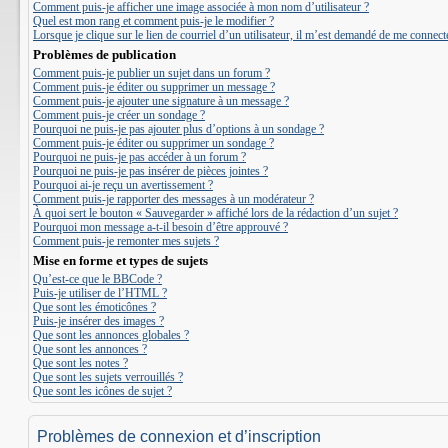
Comment puis-je afficher une image associée à mon nom d’utilisateur ?
Quel est mon rang et comment puis-je le modifier ?
Lorsque je clique sur le lien de courriel d’un utilisateur, il m’est demandé de me connect
Problèmes de publication
Comment puis-je publier un sujet dans un forum ?
Comment puis-je éditer ou supprimer un message ?
Comment puis-je ajouter une signature à un message ?
Comment puis-je créer un sondage ?
Pourquoi ne puis-je pas ajouter plus d’options à un sondage ?
Comment puis-je éditer ou supprimer un sondage ?
Pourquoi ne puis-je pas accéder à un forum ?
Pourquoi ne puis-je pas insérer de pièces jointes ?
Pourquoi ai-je reçu un avertissement ?
Comment puis-je rapporter des messages à un modérateur ?
À quoi sert le bouton « Sauvegarder » affiché lors de la rédaction d’un sujet ?
Pourquoi mon message a-t-il besoin d’être approuvé ?
Comment puis-je remonter mes sujets ?
Mise en forme et types de sujets
Qu’est-ce que le BBCode ?
Puis-je utiliser de l’HTML ?
Que sont les émoticônes ?
Puis-je insérer des images ?
Que sont les annonces globales ?
Que sont les annonces ?
Que sont les notes ?
Que sont les sujets verrouillés ?
Que sont les icônes de sujet ?
Problèmes de connexion et d’inscription