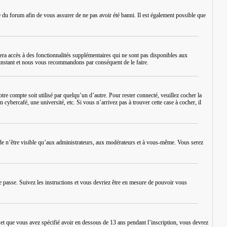
re du forum afin de vous assurer de ne pas avoir été banni. Il est également possible que
era accès à des fonctionnalités supplémentaires qui ne sont pas disponibles aux
rt instant et nous vous recommandons par conséquent de le faire.
re compte soit utilisé par quelqu’un d’autre. Pour rester connecté, veuillez cocher la
bercafé, une université, etc. Si vous n’arrivez pas à trouver cette case à cocher, il
de n’être visible qu’aux administrateurs, aux modérateurs et à vous-même. Vous serez
e passe
. Suivez les instructions et vous devriez être en mesure de pouvoir vous
é et que vous avez spécifié avoir en dessous de 13 ans pendant l’inscription, vous devrez