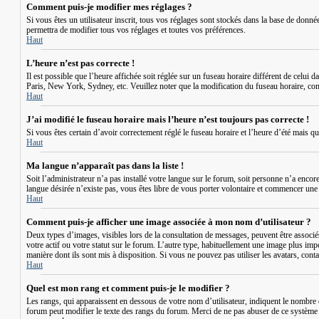
Comment puis-je modifier mes réglages ?
Si vous êtes un utilisateur inscrit, tous vos réglages sont stockés dans la base de donn
permettra de modifier tous vos réglages et toutes vos préférences.
Haut
L’heure n’est pas correcte !
Il est possible que l’heure affichée soit réglée sur un fuseau horaire différent de celui 
Paris, New York, Sydney, etc. Veuillez noter que la modification du fuseau horaire, comme 
Haut
J’ai modifié le fuseau horaire mais l’heure n’est toujours pas correcte !
Si vous êtes certain d’avoir correctement réglé le fuseau horaire et l’heure d’été mais q
Haut
Ma langue n’apparaît pas dans la liste !
Soit l’administrateur n’a pas installé votre langue sur le forum, soit personne n’a encor
langue désirée n’existe pas, vous êtes libre de vous porter volontaire et commencer une n
Haut
Comment puis-je afficher une image associée à mon nom d’utilisateur ?
Deux types d’images, visibles lors de la consultation de messages, peuvent être associé
votre actif ou votre statut sur le forum. L’autre type, habituellement une image plus imp
manière dont ils sont mis à disposition. Si vous ne pouvez pas utiliser les avatars, conta
Haut
Quel est mon rang et comment puis-je le modifier ?
Les rangs, qui apparaissent en dessous de votre nom d’utilisateur, indiquent le nombre d
forum peut modifier le texte des rangs du forum. Merci de ne pas abuser de ce système 