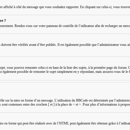
être affiché à côté du message que vous souhaitez rapporter. En cliquant sur celui-ci, vous trouve
et ?
ieurement. Rendez-vous sur votre panneau de contrôle de l’utilisateur afin de recharger un mes
vent être vérifiés avant d’être publiés. Il est également possible que l’administrateur vous ait 
ujet, vous pouvez remonter celui-ci en haut de la liste des sujets, à la première page du forum. C
l est également possible de remonter le sujet simplement en y répondant, mais assurez-vous de le f
e sur la mise en forme d’un message. L’utilisation du BBCode est déterminée par l’administrat
 sont contenues entre des crochets [ et ] à la place de < et >. Pour plus d’informations à propo
mise en forme qui peut être réalisée avec de l’HTML peut également être obtenue grâce à l’utili