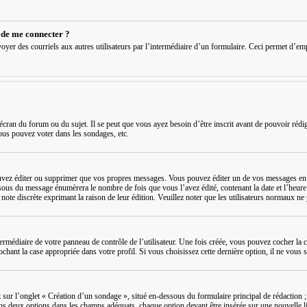
é de me connecter ?
t envoyer des courriels aux autres utilisateurs par l’intermédiaire d’un formulaire. Ceci permet d’
écran du forum ou du sujet. Il se peut que vous ayez besoin d’être inscrit avant de pouvoir réd
ous pouvez voter dans les sondages, etc.
ez éditer ou supprimer que vos propres messages. Vous pouvez éditer un de vos messages en cl
ssous du message énumèrera le nombre de fois que vous l’avez édité, contenant la date et l’heure de
e note discrète exprimant la raison de leur édition. Veuillez noter que les utilisateurs normaux 
ermédiaire de votre panneau de contrôle de l’utilisateur. Une fois créée, vous pouvez cocher la 
ant la case appropriée dans votre profil. Si vous choisissez cette dernière option, il ne vous se
ur l’onglet « Création d’un sondage », situé en-dessous du formulaire principal de rédaction ; 
ins deux options dans les champs adéquats, chaque option devant être insérée sur une nouvelle l