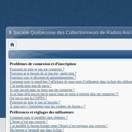
Société Québécoise des Collectionneurs de Radios Anc
Problèmes de connexion et d’inscription
Pourquoi ne puis-je pas me connecter ?
Pourquoi ai-je besoin de m’inscrire, après tout ?
Pourquoi suis-je déconnecté automatiquement ?
Comment puis-je empêcher l’affichage de mon nom d’utilisateur dans la liste des utilisat
J’ai perdu mon mot de passe !
Je suis inscrit mais ne peux pas me connecter !
Je m’étais déjà inscrit par le passé mais ne peux à présent plus me connecter ?!
Qu’est-ce que la COPPA ?
Pourquoi ne puis-je pas m’inscrire ?
À quoi sert « Supprimer tous les cookies du forum » ?
Préférences et réglages des utilisateurs
Comment puis-je modifier mes réglages ?
L’heure n’est pas correcte !
J’ai modifié le fuseau horaire mais l’heure n’est toujours pas correcte !
Ma langue n’apparaît pas dans la liste !