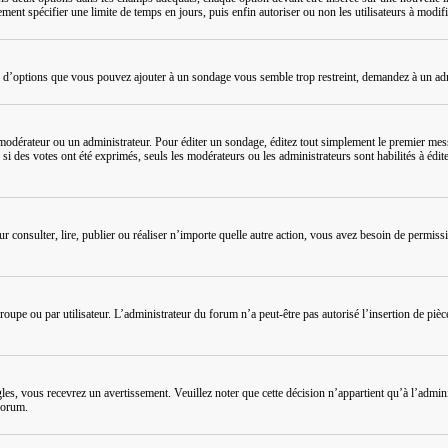
ment spécifier une limite de temps en jours, puis enfin autoriser ou non les utilisateurs à modifi
e d’options que vous pouvez ajouter à un sondage vous semble trop restreint, demandez à un adm
odérateur ou un administrateur. Pour éditer un sondage, éditez tout simplement le premier messa
, si des votes ont été exprimés, seuls les modérateurs ou les administrateurs sont habilités à é
Pour consulter, lire, publier ou réaliser n’importe quelle autre action, vous avez besoin de perm
oupe ou par utilisateur. L’administrateur du forum n’a peut-être pas autorisé l’insertion de pièc
es, vous recevrez un avertissement. Veuillez noter que cette décision n’appartient qu’à l’adm
forum.