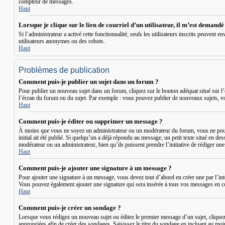
compteur de messages.
Haut
Lorsque je clique sur le lien de courriel d’un utilisateur, il m’est demand
Si l’administrateur a activé cette fonctionnalité, seuls les utilisateurs inscrits peuven
utilisateurs anonymes ou des robots.
Haut
Problèmes de publication
Comment puis-je publier un sujet dans un forum ?
Pour publier un nouveau sujet dans un forum, cliquez sur le bouton adéquat situé sur l’
l’écran du forum ou du sujet. Par exemple : vous pouvez publier de nouveaux sujets, v
Haut
Comment puis-je éditer ou supprimer un message ?
À moins que vous ne soyez un administrateur ou un modérateur du forum, vous ne pouv
initial ait été publié. Si quelqu’un a déjà répondu au message, un petit texte situé en de
modérateur ou un administrateur, bien qu’ils puissent prendre l’initiative de rédiger un
Haut
Comment puis-je ajouter une signature à un message ?
Pour ajouter une signature à un message, vous devez tout d’abord en créer une par l’int
Vous pouvez également ajouter une signature qui sera insérée à tous vos messages en coch
Haut
Comment puis-je créer un sondage ?
Lorsque vous rédigez un nouveau sujet ou éditez le premier message d’un sujet, cliquez s
appropriées afin de créer des sondages. Saisissez le titre du sondage en incluant au mo