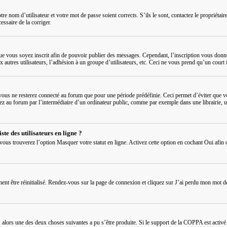
re nom d’utilisateur et votre mot de passe soient corrects. S’ils le sont, contactez le propriétai
cessaire de la corriger.
que vous soyez inscrit afin de pouvoir publier des messages. Cependant, l’inscription vous donn
ux autres utilisateurs, l’adhésion à un groupe d’utilisateurs, etc. Ceci ne vous prend qu’un cou
ous ne resterez connecté au forum que pour une période prédéfinie. Ceci permet d’éviter que vot
au forum par l’intermédiaire d’un ordinateur public, comme par exemple dans une librairie, un cy
te des utilisateurs en ligne ?
 vous trouverez l’option
Masquer votre statut en ligne
. Activez cette option en cochant
Oui
afin 
ment être réinitialisé. Rendez-vous sur la page de connexion et cliquez sur
J’ai perdu mon mot d
s, alors une des deux choses suivantes a pu s’être produite. Si le support de la COPPA est activ