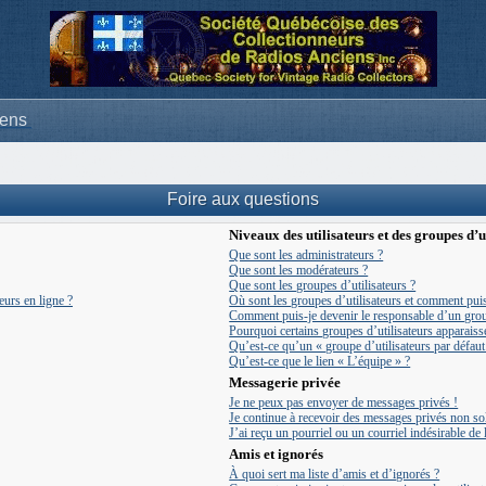
iens
Foire aux questions
Niveaux des utilisateurs et des groupes d’u
Que sont les administrateurs ?
Que sont les modérateurs ?
Que sont les groupes d’utilisateurs ?
eurs en ligne ?
Où sont les groupes d’utilisateurs et comment puis
Comment puis-je devenir le responsable d’un group
Pourquoi certains groupes d’utilisateurs apparaiss
Qu’est-ce qu’un « groupe d’utilisateurs par défaut
Qu’est-ce que le lien « L’équipe » ?
Messagerie privée
Je ne peux pas envoyer de messages privés !
Je continue à recevoir des messages privés non soll
J’ai reçu un pourriel ou un courriel indésirable de
Amis et ignorés
À quoi sert ma liste d’amis et d’ignorés ?