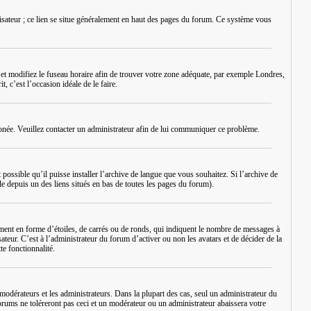
lisateur ; ce lien se situe généralement en haut des pages du forum. Ce système vous
eur et modifiez le fuseau horaire afin de trouver votre zone adéquate, par exemple Londres,
, c’est l’occasion idéale de le faire.
erronée. Veuillez contacter un administrateur afin de lui communiquer ce problème.
 possible qu’il puisse installer l’archive de langue que vous souhaitez. Si l’archive de
le depuis un des liens situés en bas de toutes les pages du forum).
ement en forme d’étoiles, de carrés ou de ronds, qui indiquent le nombre de messages à
ateur. C’est à l’administrateur du forum d’activer ou non les avatars et de décider de la
te fonctionnalité.
modérateurs et les administrateurs. Dans la plupart des cas, seul un administrateur du
rums ne toléreront pas ceci et un modérateur ou un administrateur abaissera votre