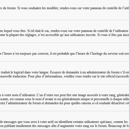
ées du forum. Si vous souhaitez les modifier, rendez-vous sur votre panneau de contrôle de l’uti
dans lequel vous êtes. Si tel était le cas, rendez-vous sur votre panneau de contrôle de l’utilisat
la plupart des réglages, n’est accessible qu’aux utilisateurs inscrits. Si vous n’êtes pas inscrit
ue l’heure n’est toujours pas correcte, il est probable que l’heure de l’horloge du serveur soit 
e traduit le logiciel dans votre langue. Essayez de demander à un administrateur du forum s’il est
ouvelle traduction. Pour plus d’informations, veuillez vous rendre sur le site officiel (accessib
s à votre nom d’utilisateur. L’un d’entre eux peut être une image associée à votre rang, général
osante, est connue sous le nom d’avatar et est généralement unique et personnelle à chaque utilis
ctez l’administrateur du forum et demandez-lui pour quelles raisons a t-il souhaité désactiver cet
e messages que vous avez à votre actif ou identifient certains utilisateurs spéciaux, comme les 
en publiant inutilement des messages afin d’augmenter votre rang sur le forum. Beaucoup de fo