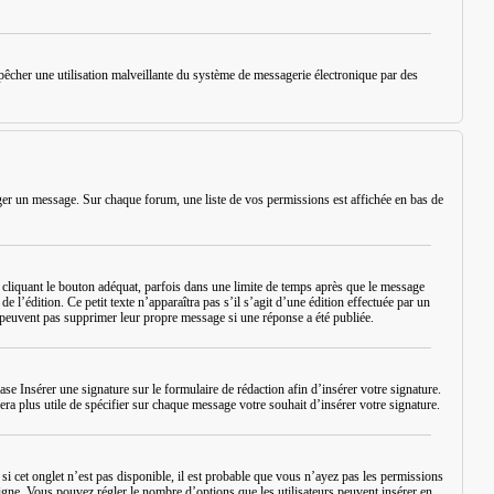
empêcher une utilisation malveillante du système de messagerie électronique par des
iger un message. Sur chaque forum, une liste de vos permissions est affichée en bas de
iquant le bouton adéquat, parfois dans une limite de temps après que le message
 l’édition. Ce petit texte n’apparaîtra pas s’il s’agit d’une édition effectuée par un
ne peuvent pas supprimer leur propre message si une réponse a été publiée.
case
Insérer une signature
sur le formulaire de rédaction afin d’insérer votre signature.
ra plus utile de spécifier sur chaque message votre souhait d’insérer votre signature.
si cet onglet n’est pas disponible, il est probable que vous n’ayez pas les permissions
igne. Vous pouvez régler le nombre d’options que les utilisateurs peuvent insérer en