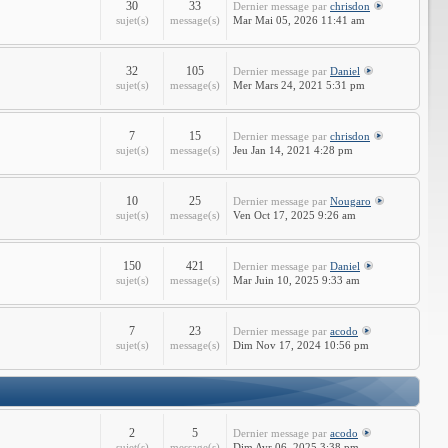
30
33
Dernier message
par
chrisdon
sujet(s)
message(s)
Mar Mai 05, 2026 11:41 am
32
105
Dernier message
par
Daniel
sujet(s)
message(s)
Mer Mars 24, 2021 5:31 pm
7
15
Dernier message
par
chrisdon
sujet(s)
message(s)
Jeu Jan 14, 2021 4:28 pm
10
25
Dernier message
par
Nougaro
sujet(s)
message(s)
Ven Oct 17, 2025 9:26 am
150
421
Dernier message
par
Daniel
sujet(s)
message(s)
Mar Juin 10, 2025 9:33 am
7
23
Dernier message
par
acodo
sujet(s)
message(s)
Dim Nov 17, 2024 10:56 pm
2
5
Dernier message
par
acodo
sujet(s)
message(s)
Dim Avr 06, 2025 3:38 pm