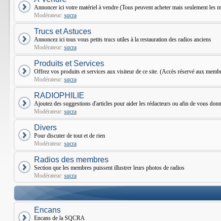
Annoncer ici votre matériel à vendre (Tous peuvent acheter mais seulement le
Modérateur:
sqcra
Trucs et Astuces
Annoncez ici tous vous petits trucs utiles à la restauration des radios anciens
Modérateur:
sqcra
Produits et Services
Offrez vos produits et services aux visiteur de ce site. (Accès réservé aux mem
Modérateur:
sqcra
RADIOPHILIE
Ajoutez des suggestions d'articles pour aider les rédacteurs ou afin de vous donne
Modérateur:
sqcra
Divers
Pour discuter de tout et de rien
Modérateur:
sqcra
Radios des membres
Section que les membres puissent illustrer leurs photos de radios
Modérateur:
sqcra
Encans
Encans de la SQCRA