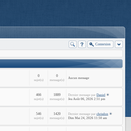
Connexion
0
0
Aucun message
sujet(s)
message(s)
466
1889
Dernier message
par
Daniel
sujet(s)
message(s)
Jeu Août 06, 2026 2:51 pm
546
1420
Dernier message
par
chrisdon
sujet(s)
message(s)
Dim Mai 24, 2026 11:50 am