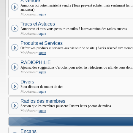
À Vendre
Annoncer ici votre matériel à vendre (Tous peuvent acheter mais seulement le
annoncer)
Modérateur:
sqcra
Trucs et Astuces
Annoncez ici tous vous petits trucs utiles à la restauration des radios anciens
Modérateur:
sqcra
Produits et Services
Offrez vos produits et services aux visiteur de ce site. (Accès réservé aux mem
Modérateur:
sqcra
RADIOPHILIE
Ajoutez des suggestions d'articles pour aider les rédacteurs ou afin de vous donne
Modérateur:
sqcra
Divers
Pour discuter de tout et de rien
Modérateur:
sqcra
Radios des membres
Section que les membres puissent illustrer leurs photos de radios
Modérateur:
sqcra
Encans