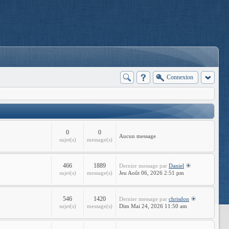
Connexion
0
0
Aucun message
sujet(s)
message(s)
466
1889
Dernier message
par
Daniel
sujet(s)
message(s)
Jeu Août 06, 2026 2:51 pm
546
1420
Dernier message
par
chrisdon
sujet(s)
message(s)
Dim Mai 24, 2026 11:50 am