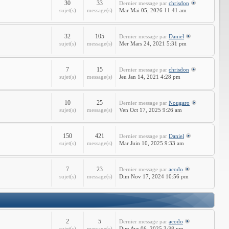
30
33
Dernier message
par
chrisdon
sujet(s)
message(s)
Mar Mai 05, 2026 11:41 am
32
105
Dernier message
par
Daniel
sujet(s)
message(s)
Mer Mars 24, 2021 5:31 pm
7
15
Dernier message
par
chrisdon
sujet(s)
message(s)
Jeu Jan 14, 2021 4:28 pm
10
25
Dernier message
par
Nougaro
sujet(s)
message(s)
Ven Oct 17, 2025 9:26 am
150
421
Dernier message
par
Daniel
sujet(s)
message(s)
Mar Juin 10, 2025 9:33 am
7
23
Dernier message
par
acodo
sujet(s)
message(s)
Dim Nov 17, 2024 10:56 pm
2
5
Dernier message
par
acodo
sujet(s)
message(s)
Dim Avr 06, 2025 3:38 pm