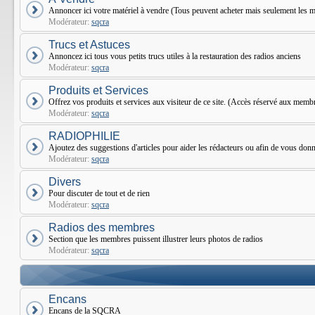
Annoncer ici votre matériel à vendre (Tous peuvent acheter mais seulement le
Modérateur:
sqcra
Trucs et Astuces
Annoncez ici tous vous petits trucs utiles à la restauration des radios anciens
Modérateur:
sqcra
Produits et Services
Offrez vos produits et services aux visiteur de ce site. (Accès réservé aux mem
Modérateur:
sqcra
RADIOPHILIE
Ajoutez des suggestions d'articles pour aider les rédacteurs ou afin de vous donne
Modérateur:
sqcra
Divers
Pour discuter de tout et de rien
Modérateur:
sqcra
Radios des membres
Section que les membres puissent illustrer leurs photos de radios
Modérateur:
sqcra
Encans
Encans de la SQCRA