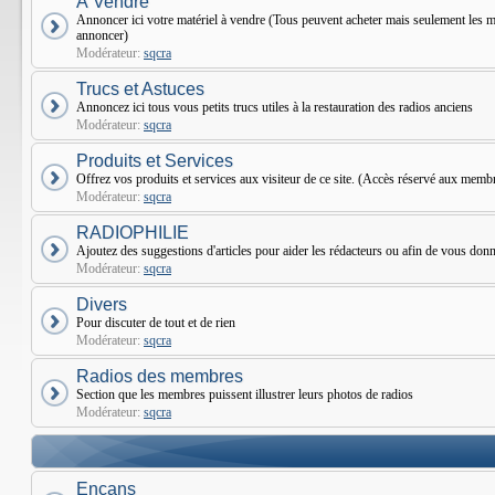
À Vendre
Annoncer ici votre matériel à vendre (Tous peuvent acheter mais seulement le
annoncer)
Modérateur:
sqcra
Trucs et Astuces
Annoncez ici tous vous petits trucs utiles à la restauration des radios anciens
Modérateur:
sqcra
Produits et Services
Offrez vos produits et services aux visiteur de ce site. (Accès réservé aux mem
Modérateur:
sqcra
RADIOPHILIE
Ajoutez des suggestions d'articles pour aider les rédacteurs ou afin de vous donne
Modérateur:
sqcra
Divers
Pour discuter de tout et de rien
Modérateur:
sqcra
Radios des membres
Section que les membres puissent illustrer leurs photos de radios
Modérateur:
sqcra
Encans