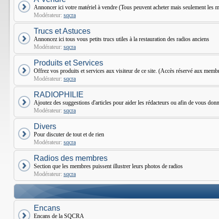
Annoncer ici votre matériel à vendre (Tous peuvent acheter mais seulement le
Modérateur:
sqcra
Trucs et Astuces
Annoncez ici tous vous petits trucs utiles à la restauration des radios anciens
Modérateur:
sqcra
Produits et Services
Offrez vos produits et services aux visiteur de ce site. (Accès réservé aux mem
Modérateur:
sqcra
RADIOPHILIE
Ajoutez des suggestions d'articles pour aider les rédacteurs ou afin de vous donne
Modérateur:
sqcra
Divers
Pour discuter de tout et de rien
Modérateur:
sqcra
Radios des membres
Section que les membres puissent illustrer leurs photos de radios
Modérateur:
sqcra
Encans
Encans de la SQCRA