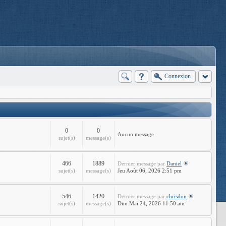
Connexion
0
0
Aucun message
sujet(s)
message(s)
466
1889
Dernier message
par
Daniel
sujet(s)
message(s)
Jeu Août 06, 2026 2:51 pm
546
1420
Dernier message
par
chrisdon
sujet(s)
message(s)
Dim Mai 24, 2026 11:50 am