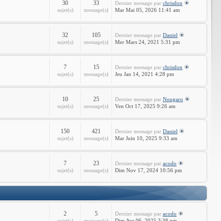
30
33
Dernier message
par
chrisdon
sujet(s)
message(s)
Mar Mai 05, 2026 11:41 am
32
105
Dernier message
par
Daniel
sujet(s)
message(s)
Mer Mars 24, 2021 5:31 pm
7
15
Dernier message
par
chrisdon
sujet(s)
message(s)
Jeu Jan 14, 2021 4:28 pm
10
25
Dernier message
par
Nougaro
sujet(s)
message(s)
Ven Oct 17, 2025 9:26 am
150
421
Dernier message
par
Daniel
sujet(s)
message(s)
Mar Juin 10, 2025 9:33 am
7
23
Dernier message
par
acodo
sujet(s)
message(s)
Dim Nov 17, 2024 10:56 pm
2
5
Dernier message
par
acodo
sujet(s)
message(s)
Dim Avr 06, 2025 3:38 pm