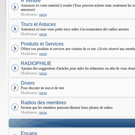
À Vendre
Annoncer ici votre matériel à vendre (Tous peuvent acheter mais seulement le
annoncer)
Modérateur:
sqcra
Trucs et Astuces
Annoncez ici tous vous petits trucs utiles à la restauration des radios anciens
Modérateur:
sqcra
Produits et Services
Offrez vos produits et services aux visiteur de ce site. (Accès réservé aux mem
Modérateur:
sqcra
RADIOPHILIE
Ajoutez des suggestions d'articles pour aider les rédacteurs ou afin de vous donne
Modérateur:
sqcra
Divers
Pour discuter de tout et de rien
Modérateur:
sqcra
Radios des membres
Section que les membres puissent illustrer leurs photos de radios
Modérateur:
sqcra
Encans