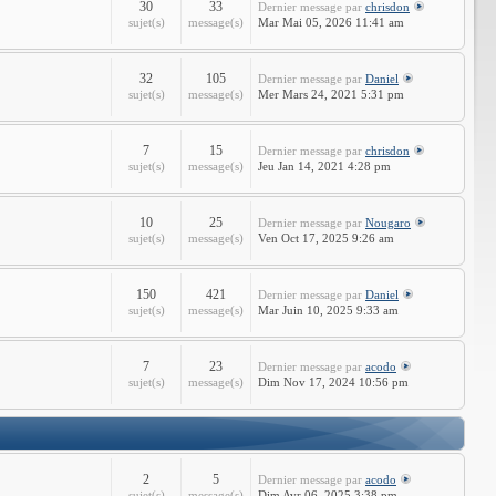
30
33
Dernier message
par
chrisdon
sujet(s)
message(s)
Mar Mai 05, 2026 11:41 am
32
105
Dernier message
par
Daniel
sujet(s)
message(s)
Mer Mars 24, 2021 5:31 pm
7
15
Dernier message
par
chrisdon
sujet(s)
message(s)
Jeu Jan 14, 2021 4:28 pm
10
25
Dernier message
par
Nougaro
sujet(s)
message(s)
Ven Oct 17, 2025 9:26 am
150
421
Dernier message
par
Daniel
sujet(s)
message(s)
Mar Juin 10, 2025 9:33 am
7
23
Dernier message
par
acodo
sujet(s)
message(s)
Dim Nov 17, 2024 10:56 pm
2
5
Dernier message
par
acodo
sujet(s)
message(s)
Dim Avr 06, 2025 3:38 pm