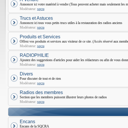
Annoncer ici votre matériel à vendre (Tous peuvent acheter mais seulement le
Modérateur:
sqcra
Trucs et Astuces
Annoncez ici tous vous petits trucs utiles à la restauration des radios anciens
Modérateur:
sqcra
Produits et Services
Offrez vos produits et services aux visiteur de ce site. (Accès réservé aux mem
Modérateur:
sqcra
RADIOPHILIE
Ajoutez des suggestions d'articles pour aider les rédacteurs ou afin de vous donne
Modérateur:
sqcra
Divers
Pour discuter de tout et de rien
Modérateur:
sqcra
Radios des membres
Section que les membres puissent illustrer leurs photos de radios
Modérateur:
sqcra
Encans
Encans de la SQCRA