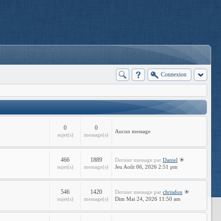
Connexion
0
0
Aucun message
sujet(s)
message(s)
466
1889
Dernier message
par
Daniel
sujet(s)
message(s)
Jeu Août 06, 2026 2:51 pm
546
1420
Dernier message
par
chrisdon
sujet(s)
message(s)
Dim Mai 24, 2026 11:50 am