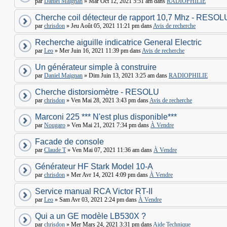
par
Daniel Maignan
» Mar Oct 12, 2021 5:51 am dans
RADIOPHILIE
Cherche coil détecteur de rapport 10,7 Mhz - RESOL
par
chrisdon
» Jeu Août 05, 2021 11:21 pm dans
Avis de recherche
Recherche aiguille indicatrice General Electric
par
Leo
» Mer Juin 16, 2021 11:39 pm dans
Avis de recherche
Un générateur simple à construire
par
Daniel Maignan
» Dim Juin 13, 2021 3:25 am dans
RADIOPHILIE
Cherche distorsiomètre - RESOLU
par
chrisdon
» Ven Mai 28, 2021 3:43 pm dans
Avis de recherche
Marconi 225 *** N'est plus disponible***
par
Nougaro
» Ven Mai 21, 2021 7:34 pm dans
À Vendre
Facade de console
par
Claude T
» Ven Mai 07, 2021 11:36 am dans
À Vendre
Générateur HF Stark Model 10-A
par
chrisdon
» Mer Avr 14, 2021 4:09 pm dans
À Vendre
Service manual RCA Victor RT-II
par
Leo
» Sam Avr 03, 2021 2:24 pm dans
À Vendre
Qui a un GE modèle LB530X ?
par
chrisdon
» Mer Mars 24, 2021 3:31 pm dans
Aide Technique