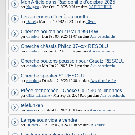
Mon Article dans Radiophilie d'octobre 2025
par
Nougaro
» Ven Oct 17, 2025 9:26 am dans
RADIOPHILIE
Les antennes d'hier à aujourdhui
par
Daniel
» Mar Juin 10, 2025 9:33 am dans
Divers
Cherche bouton pour Braun 99UKW
par
chrisdon
» Lun Fév 03, 2025 11:07 am dans
Avis de recherche
Cherche châssis Philco 37-xxx RESOLU
par
chrisdon
» Jeu Jan 30, 2025 11:39 pm dans
Avis de recherche
Cherche boutons poussoir pour Graetz RESOLU
par
chrisdon
» Mer Jan 29, 2025 12:11 pm dans
Avis de recherche
Cherche speaker 5" RESOLU
par
chrisdon
» Dim Jan 12, 2025 10:30 pm dans
Avis de recherche
Pièce recherchée: "Choke Coil 540 millihenries".
par
Gilles Laflamme
» Mar Sep 03, 2024 9:55 pm dans
Avis de recherche
telefunken
par
jmserra
» Lun Août 12, 2024 11:00 am dans
Avis de recherche
Lampe sous vide a vendre
par
DChatel
» Lun Juin 03, 2024 12:38 pm dans
À Vendre
L’histoire Singulière du Tube Radio