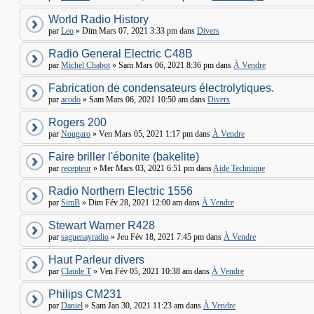
World Radio History
par
Leo
» Dim Mars 07, 2021 3:33 pm dans
Divers
Radio General Electric C48B
par
Michel Chabot
» Sam Mars 06, 2021 8:36 pm dans
À Vendre
Fabrication de condensateurs électrolytiques.
par
acodo
» Sam Mars 06, 2021 10:50 am dans
Divers
Rogers 200
par
Nougaro
» Ven Mars 05, 2021 1:17 pm dans
À Vendre
Faire briller l'ébonite (bakelite)
par
recepteur
» Mer Mars 03, 2021 6:51 pm dans
Aide Technique
Radio Northern Electric 1556
par
SimB
» Dim Fév 28, 2021 12:00 am dans
À Vendre
Stewart Warner R428
par
saguenayradio
» Jeu Fév 18, 2021 7:45 pm dans
À Vendre
Haut Parleur divers
par
Claude T
» Ven Fév 05, 2021 10:38 am dans
À Vendre
Philips CM231
par
Daniel
» Sam Jan 30, 2021 11:23 am dans
À Vendre