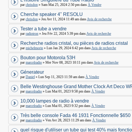
par
chrisdon
» Sam Mai 25, 2024 2:50 pm dans
À Vendre
Cherche speaker 4" RESOLU
par
chrisdon
» Jeu Avr 11, 2024 11:49 am dans
Avis de recherche
Tester a tube a vendre
par
radiotron
» Jeu Fév 22, 2024 5:39 pm dans
Avis de recherche
Recherche radios cristal, ou pièces de radios cristal
par
michelmorin
» Lun Jan 29, 2024 6:42 pm dans
Avis de recherche
Bouton pour Motorola 53H
par
marcelradio
» Mer Nov 08, 2023 10:11 pm dans
Avis de recherche
Génerateur
par
Daniel
» Lun Sep 11, 2023 11:59 am dans
À Vendre
Belle Westinghouse Grand Mother Clock Art Deco W
par
marcelradio
» Lun Mai 01, 2023 9:58 pm dans
À Vendre
10,000 lampes de radio à vendre
par
marcelradio
» Lun Mai 01, 2023 9:32 pm dans
À Vendre
Très belle console Fada 46 1931 Fonctionnelle $650
par
marcelradio
» Ven Avr 28, 2023 11:29 am dans
À Vendre
quel risque d'utiliser un tube qui test 40% mais foncti