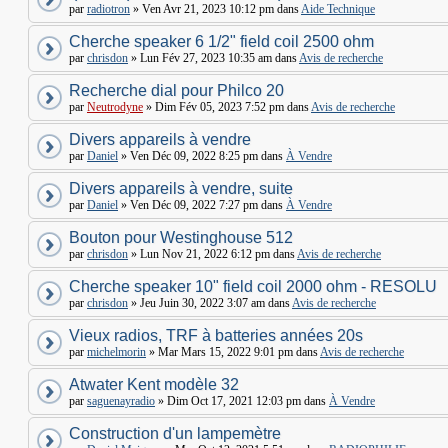
par
radiotron
» Ven Avr 21, 2023 10:12 pm dans
Aide Technique
Cherche speaker 6 1/2" field coil 2500 ohm
par
chrisdon
» Lun Fév 27, 2023 10:35 am dans
Avis de recherche
Recherche dial pour Philco 20
par
Neutrodyne
» Dim Fév 05, 2023 7:52 pm dans
Avis de recherche
Divers appareils à vendre
par
Daniel
» Ven Déc 09, 2022 8:25 pm dans
À Vendre
Divers appareils à vendre, suite
par
Daniel
» Ven Déc 09, 2022 7:27 pm dans
À Vendre
Bouton pour Westinghouse 512
par
chrisdon
» Lun Nov 21, 2022 6:12 pm dans
Avis de recherche
Cherche speaker 10" field coil 2000 ohm - RESOLU
par
chrisdon
» Jeu Juin 30, 2022 3:07 am dans
Avis de recherche
Vieux radios, TRF à batteries années 20s
par
michelmorin
» Mar Mars 15, 2022 9:01 pm dans
Avis de recherche
Atwater Kent modèle 32
par
saguenayradio
» Dim Oct 17, 2021 12:03 pm dans
À Vendre
Construction d'un lampemètre