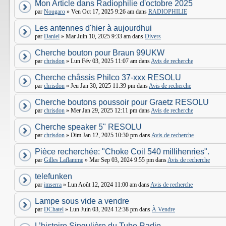
Mon Article dans Radiophilie d'octobre 2025
par
Nougaro
» Ven Oct 17, 2025 9:26 am dans
RADIOPHILIE
Les antennes d'hier à aujourdhui
par
Daniel
» Mar Juin 10, 2025 9:33 am dans
Divers
Cherche bouton pour Braun 99UKW
par
chrisdon
» Lun Fév 03, 2025 11:07 am dans
Avis de recherche
Cherche châssis Philco 37-xxx RESOLU
par
chrisdon
» Jeu Jan 30, 2025 11:39 pm dans
Avis de recherche
Cherche boutons poussoir pour Graetz RESOLU
par
chrisdon
» Mer Jan 29, 2025 12:11 pm dans
Avis de recherche
Cherche speaker 5" RESOLU
par
chrisdon
» Dim Jan 12, 2025 10:30 pm dans
Avis de recherche
Pièce recherchée: "Choke Coil 540 millihenries".
par
Gilles Laflamme
» Mar Sep 03, 2024 9:55 pm dans
Avis de recherche
telefunken
par
jmserra
» Lun Août 12, 2024 11:00 am dans
Avis de recherche
Lampe sous vide a vendre
par
DChatel
» Lun Juin 03, 2024 12:38 pm dans
À Vendre
L’histoire Singulière du Tube Radio