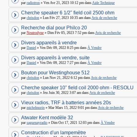
par
radiotron
» Ven Avr 21, 2023 10:12 pm dans
Aide Technique
Cherche speaker 6 1/2" field coil 2500 ohm
par
chrisdon
» Lun Fév 27, 2023 10:35 am dans
Avis de recherche
Recherche dial pour Philco 20
par
Neutrodyne
» Dim Fév 05, 2023 7:52 pm dans
Avis de recherche
Divers appareils à vendre
par
Daniel
» Ven Déc 09, 2022 8:25 pm dans
À Vendre
Divers appareils à vendre, suite
par
Daniel
» Ven Déc 09, 2022 7:27 pm dans
À Vendre
Bouton pour Westinghouse 512
par
chrisdon
» Lun Nov 21, 2022 6:12 pm dans
Avis de recherche
Cherche speaker 10" field coil 2000 ohm - RESOLU
par
chrisdon
» Jeu Juin 30, 2022 3:07 am dans
Avis de recherche
Vieux radios, TRF à batteries années 20s
par
michelmorin
» Mar Mars 15, 2022 9:01 pm dans
Avis de recherche
Atwater Kent modèle 32
par
saguenayradio
» Dim Oct 17, 2021 12:03 pm dans
À Vendre
Construction d'un lampemètre