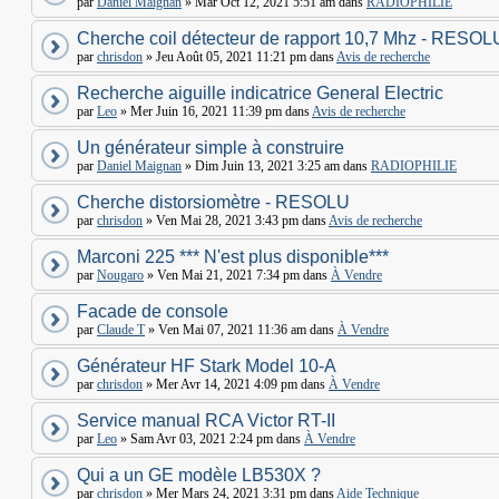
par
Daniel Maignan
» Mar Oct 12, 2021 5:51 am dans
RADIOPHILIE
Cherche coil détecteur de rapport 10,7 Mhz - RESOL
par
chrisdon
» Jeu Août 05, 2021 11:21 pm dans
Avis de recherche
Recherche aiguille indicatrice General Electric
par
Leo
» Mer Juin 16, 2021 11:39 pm dans
Avis de recherche
Un générateur simple à construire
par
Daniel Maignan
» Dim Juin 13, 2021 3:25 am dans
RADIOPHILIE
Cherche distorsiomètre - RESOLU
par
chrisdon
» Ven Mai 28, 2021 3:43 pm dans
Avis de recherche
Marconi 225 *** N'est plus disponible***
par
Nougaro
» Ven Mai 21, 2021 7:34 pm dans
À Vendre
Facade de console
par
Claude T
» Ven Mai 07, 2021 11:36 am dans
À Vendre
Générateur HF Stark Model 10-A
par
chrisdon
» Mer Avr 14, 2021 4:09 pm dans
À Vendre
Service manual RCA Victor RT-II
par
Leo
» Sam Avr 03, 2021 2:24 pm dans
À Vendre
Qui a un GE modèle LB530X ?
par
chrisdon
» Mer Mars 24, 2021 3:31 pm dans
Aide Technique