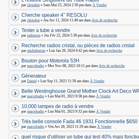
par
chrisdon
» Sam Mai 25, 2024 2:50 pm dans
À Vendre
Cherche speaker 4" RESOLU
par
chrisdon
» Jeu Avr 11, 2024 11:49 am dans
Avis de recherche
Tester a tube a vendre
par
radiotron
» Jeu Fév 22, 2024 5:39 pm dans
Avis de recherche
Recherche radios cristal, ou pièces de radios cristal
par
michelmorin
» Lun Jan 29, 2024 6:42 pm dans
Avis de recherche
Bouton pour Motorola 53H
par
marcelradio
» Mer Nov 08, 2023 10:11 pm dans
Avis de recherche
Génerateur
par
Daniel
» Lun Sep 11, 2023 11:59 am dans
À Vendre
Belle Westinghouse Grand Mother Clock Art Deco W
par
marcelradio
» Lun Mai 01, 2023 9:58 pm dans
À Vendre
10,000 lampes de radio à vendre
par
marcelradio
» Lun Mai 01, 2023 9:32 pm dans
À Vendre
Très belle console Fada 46 1931 Fonctionnelle $650
par
marcelradio
» Ven Avr 28, 2023 11:29 am dans
À Vendre
quel risque d'utiliser un tube qui test 40% mais foncti