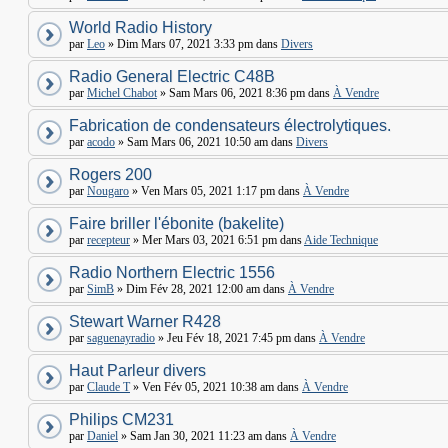
World Radio History
par
Leo
» Dim Mars 07, 2021 3:33 pm dans
Divers
Radio General Electric C48B
par
Michel Chabot
» Sam Mars 06, 2021 8:36 pm dans
À Vendre
Fabrication de condensateurs électrolytiques.
par
acodo
» Sam Mars 06, 2021 10:50 am dans
Divers
Rogers 200
par
Nougaro
» Ven Mars 05, 2021 1:17 pm dans
À Vendre
Faire briller l'ébonite (bakelite)
par
recepteur
» Mer Mars 03, 2021 6:51 pm dans
Aide Technique
Radio Northern Electric 1556
par
SimB
» Dim Fév 28, 2021 12:00 am dans
À Vendre
Stewart Warner R428
par
saguenayradio
» Jeu Fév 18, 2021 7:45 pm dans
À Vendre
Haut Parleur divers
par
Claude T
» Ven Fév 05, 2021 10:38 am dans
À Vendre
Philips CM231
par
Daniel
» Sam Jan 30, 2021 11:23 am dans
À Vendre