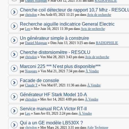
par
Daniel Maignan
» Mar Oct 12, 2021 5:51 am dans
RADIOPHILIE
Cherche coil détecteur de rapport 10,7 Mhz - RESOL
par
chrisdon
» Jeu Août 05, 2021 11:21 pm dans
Avis de recherche
Recherche aiguille indicatrice General Electric
par
Leo
» Mer Juin 16, 2021 11:39 pm dans
Avis de recherche
Un générateur simple à construire
par
Daniel Maignan
» Dim Juin 13, 2021 3:25 am dans
RADIOPHILIE
Cherche distorsiomètre - RESOLU
par
chrisdon
» Ven Mai 28, 2021 3:43 pm dans
Avis de recherche
Marconi 225 *** N'est plus disponible***
par
Nougaro
» Ven Mai 21, 2021 7:34 pm dans
À Vendre
Facade de console
par
Claude T
» Ven Mai 07, 2021 11:36 am dans
À Vendre
Générateur HF Stark Model 10-A
par
chrisdon
» Mer Avr 14, 2021 4:09 pm dans
À Vendre
Service manual RCA Victor RT-II
par
Leo
» Sam Avr 03, 2021 2:24 pm dans
À Vendre
Qui a un GE modèle LB530X ?
par
chrisdon
» Mer Mars 24, 2021 3:31 pm dans
Aide Technique