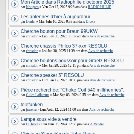
Mon Article dans Radiophilie d'octobre 2025
par
Nougaro
» Ven Oct 17, 2025 9:26 am dans
RADIOPHILIE
Les antennes d'hier à aujourdhui
par
Daniel
» Mar Juin 10, 2025 9:33 am dans
Divers
Cherche bouton pour Braun 99UKW
par
chrisdon
» Lun Fév 03, 2025 11:07 am dans
Avis de recherche
Cherche châssis Philco 37-xxx RESOLU
par
chrisdon
» Jeu Jan 30, 2025 11:39 pm dans
Avis de recherche
Cherche boutons poussoir pour Graetz RESOLU
par
chrisdon
» Mer Jan 29, 2025 12:11 pm dans
Avis de recherche
Cherche speaker 5" RESOLU
par
chrisdon
» Dim Jan 12, 2025 10:30 pm dans
Avis de recherche
Pièce recherchée: "Choke Coil 540 millihenries".
par
Gilles Laflamme
» Mar Sep 03, 2024 9:55 pm dans
Avis de recherche
telefunken
par
jmserra
» Lun Août 12, 2024 11:00 am dans
Avis de recherche
Lampe sous vide a vendre
par
DChatel
» Lun Juin 03, 2024 12:38 pm dans
À Vendre
L’histoire Singulière du Tube Radio