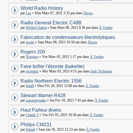
World Radio History
par
Leo
» Dim Mars 07, 2021 3:33 pm dans
Divers
Radio General Electric C48B
par
Michel Chabot
» Sam Mars 06, 2021 8:36 pm dans
À Vendre
Fabrication de condensateurs électrolytiques.
par
acodo
» Sam Mars 06, 2021 10:50 am dans
Divers
Rogers 200
par
Nougaro
» Ven Mars 05, 2021 1:17 pm dans
À Vendre
Faire briller l'ébonite (bakelite)
par
recepteur
» Mer Mars 03, 2021 6:51 pm dans
Aide Technique
Radio Northern Electric 1556
par
SimB
» Dim Fév 28, 2021 12:00 am dans
À Vendre
Stewart Warner R428
par
saguenayradio
» Jeu Fév 18, 2021 7:45 pm dans
À Vendre
Haut Parleur divers
par
Claude T
» Ven Fév 05, 2021 10:38 am dans
À Vendre
Philips CM231
par
Daniel
» Sam Jan 30, 2021 11:23 am dans
À Vendre