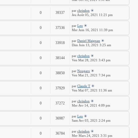
par
chrisdon
0
39337
Jeu Août 05, 2021 11:21 pm
par
Leo
0
37536
Mer Juin 16, 2021 11:39 pm
par
Daniel Maignan
0
33918
Dim Juin 13, 2021 3:25 am
par
chrisdon
0
38144
Ven Mai 28, 2021 3:43 pm
par
Nougaro
0
38850
Ven Mai 21, 2021 7:34 pm
par
Claude T
0
37929
Ven Mai 07, 2021 11:36 am
par
chrisdon
0
37272
Mer Avr 14, 2021 4:09 pm
par
Leo
0
36987
Sam Avr 03, 2021 2:24 pm
par
chrisdon
0
36784
Mer Mars 24, 2021 3:31 pm