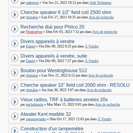
par
radiotron
» Ven Avr 21, 2023 10:12 pm dans
Aide Technique
Cherche speaker 6 1/2" field coil 2500 ohm
par
chrisdon
» Lun Fév 27, 2023 10:35 am dans
Avis de recherche
Recherche dial pour Philco 20
par
Neutrodyne
» Dim Fév 05, 2023 7:52 pm dans
Avis de recherche
Divers appareils à vendre
par
Daniel
» Ven Déc 09, 2022 8:25 pm dans
À Vendre
Divers appareils à vendre, suite
par
Daniel
» Ven Déc 09, 2022 7:27 pm dans
À Vendre
Bouton pour Westinghouse 512
par
chrisdon
» Lun Nov 21, 2022 6:12 pm dans
Avis de recherche
Cherche speaker 10" field coil 2000 ohm - RESOLU
par
chrisdon
» Jeu Juin 30, 2022 3:07 am dans
Avis de recherche
Vieux radios, TRF à batteries années 20s
par
michelmorin
» Mar Mars 15, 2022 9:01 pm dans
Avis de recherche
Atwater Kent modèle 32
par
saguenayradio
» Dim Oct 17, 2021 12:03 pm dans
À Vendre
Construction d'un lampemètre