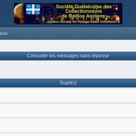
iens
Consulter les messages sans réponse
Sujet(s)