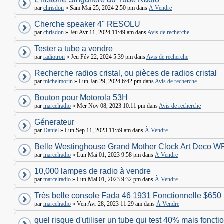
par
chrisdon
» Sam Mai 25, 2024 2:50 pm dans
À Vendre
Cherche speaker 4" RESOLU
par
chrisdon
» Jeu Avr 11, 2024 11:49 am dans
Avis de recherche
Tester a tube a vendre
par
radiotron
» Jeu Fév 22, 2024 5:39 pm dans
Avis de recherche
Recherche radios cristal, ou pièces de radios cristal
par
michelmorin
» Lun Jan 29, 2024 6:42 pm dans
Avis de recherche
Bouton pour Motorola 53H
par
marcelradio
» Mer Nov 08, 2023 10:11 pm dans
Avis de recherche
Génerateur
par
Daniel
» Lun Sep 11, 2023 11:59 am dans
À Vendre
Belle Westinghouse Grand Mother Clock Art Deco W
par
marcelradio
» Lun Mai 01, 2023 9:58 pm dans
À Vendre
10,000 lampes de radio à vendre
par
marcelradio
» Lun Mai 01, 2023 9:32 pm dans
À Vendre
Très belle console Fada 46 1931 Fonctionnelle $650
par
marcelradio
» Ven Avr 28, 2023 11:29 am dans
À Vendre
quel risque d'utiliser un tube qui test 40% mais foncti