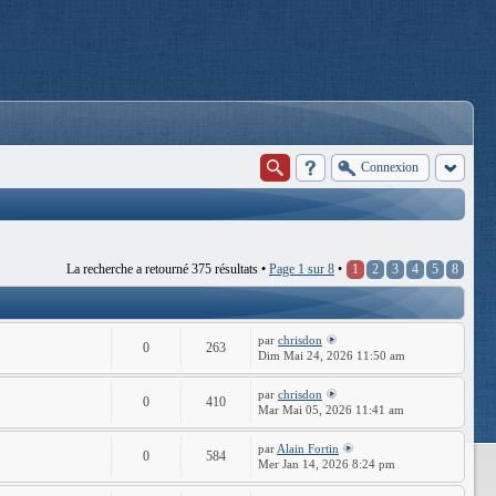
Connexion
La recherche a retourné 375 résultats •
Page
1
sur
8
•
1
2
3
4
5
8
par
chrisdon
0
263
Dim Mai 24, 2026 11:50 am
par
chrisdon
0
410
Mar Mai 05, 2026 11:41 am
par
Alain Fortin
0
584
Mer Jan 14, 2026 8:24 pm