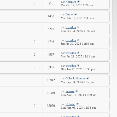
par
Nougaro
0
910
Ven Oct 17, 2025 9:26 am
par
Daniel
0
1452
Mar Juin 10, 2025 9:33 am
par
chrisdon
0
5215
Lun Fév 03, 2025 11:07 am
par
chrisdon
0
4746
Jeu Jan 30, 2025 11:39 pm
par
chrisdon
0
4967
Mer Jan 29, 2025 12:11 pm
par
chrisdon
0
5947
Dim Jan 12, 2025 10:30 pm
par
Gilles Laflamme
0
13942
Mar Sep 03, 2024 9:55 pm
par
jmserra
0
10349
Lun Août 12, 2024 11:00 am
par
DChatel
0
35050
Lun Juin 03, 2024 12:38 pm
par
chrisdon