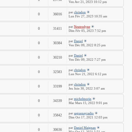
Ven Avr 21, 2023 10:12 pm
par
chrisdon
0
36016
Lun Fév 27, 2023 10:35 am
par
Neutrodyne
0
31411
Dim Fév 05, 2023 7:52 pm
par
Daniel
0
30384
Ven Déc 09, 2022 8:25 pm
par
Daniel
0
30210
Ven Déc 09, 2022 7:27 pm
par
chrisdon
0
32583
Lun Nov 21, 2022 6:12 pm
par
chrisdon
0
33199
Jeu Juin 30, 2022 3:07 am
par
michelmorin
0
34339
Mar Mars 15, 2022 9:01 pm
par
saguenayradio
0
35842
Dim Oct 17, 2021 12:03 pm
par
Daniel Maignan
0
30636
Mar Oct 12, 2021 5:51 am