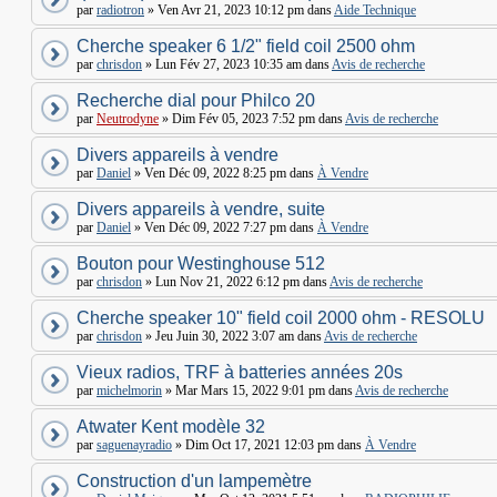
par
radiotron
» Ven Avr 21, 2023 10:12 pm dans
Aide Technique
Cherche speaker 6 1/2" field coil 2500 ohm
par
chrisdon
» Lun Fév 27, 2023 10:35 am dans
Avis de recherche
Recherche dial pour Philco 20
par
Neutrodyne
» Dim Fév 05, 2023 7:52 pm dans
Avis de recherche
Divers appareils à vendre
par
Daniel
» Ven Déc 09, 2022 8:25 pm dans
À Vendre
Divers appareils à vendre, suite
par
Daniel
» Ven Déc 09, 2022 7:27 pm dans
À Vendre
Bouton pour Westinghouse 512
par
chrisdon
» Lun Nov 21, 2022 6:12 pm dans
Avis de recherche
Cherche speaker 10" field coil 2000 ohm - RESOLU
par
chrisdon
» Jeu Juin 30, 2022 3:07 am dans
Avis de recherche
Vieux radios, TRF à batteries années 20s
par
michelmorin
» Mar Mars 15, 2022 9:01 pm dans
Avis de recherche
Atwater Kent modèle 32
par
saguenayradio
» Dim Oct 17, 2021 12:03 pm dans
À Vendre
Construction d'un lampemètre