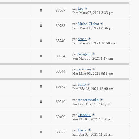
par
Leo
0
37667
Dim Mars 07, 2021 3:33 pm
par
Michel Chabot
0
39733
Sam Mars 06, 2021 8:36 pm
par
acodo
0
35740
Sam Mars 06, 2021 10:50 am
par
Nougaro
0
39954
Ven Mars 05, 2021 1:17 pm
par
recepteur
0
38844
Mer Mars 03, 2021 6:51 pm
par
SimB
0
39375
Dim Fév 28, 2021 12:00 am
par
saguenayradio
0
39546
Jeu Fév 18, 2021 7:45 pm
par
Claude T
0
39409
Ven Fév 05, 2021 10:38 am
par
Daniel
0
38677
Sam Jan 30, 2021 11:23 am