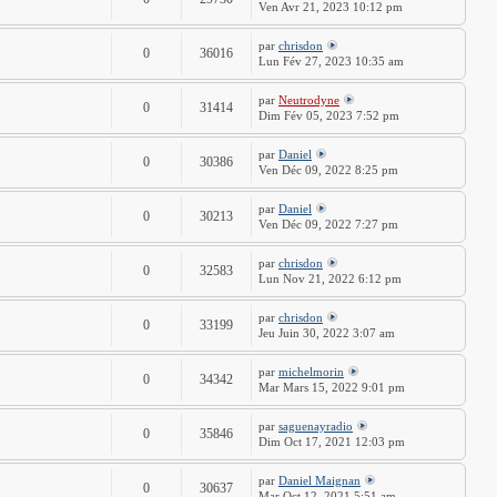
Ven Avr 21, 2023 10:12 pm
par
chrisdon
0
36016
Lun Fév 27, 2023 10:35 am
par
Neutrodyne
0
31414
Dim Fév 05, 2023 7:52 pm
par
Daniel
0
30386
Ven Déc 09, 2022 8:25 pm
par
Daniel
0
30213
Ven Déc 09, 2022 7:27 pm
par
chrisdon
0
32583
Lun Nov 21, 2022 6:12 pm
par
chrisdon
0
33199
Jeu Juin 30, 2022 3:07 am
par
michelmorin
0
34342
Mar Mars 15, 2022 9:01 pm
par
saguenayradio
0
35846
Dim Oct 17, 2021 12:03 pm
par
Daniel Maignan
0
30637
Mar Oct 12, 2021 5:51 am