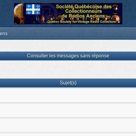
iens
Consulter les messages sans réponse
Sujet(s)