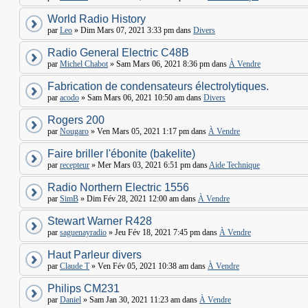
World Radio History
par
Leo
» Dim Mars 07, 2021 3:33 pm dans
Divers
Radio General Electric C48B
par
Michel Chabot
» Sam Mars 06, 2021 8:36 pm dans
À Vendre
Fabrication de condensateurs électrolytiques.
par
acodo
» Sam Mars 06, 2021 10:50 am dans
Divers
Rogers 200
par
Nougaro
» Ven Mars 05, 2021 1:17 pm dans
À Vendre
Faire briller l'ébonite (bakelite)
par
recepteur
» Mer Mars 03, 2021 6:51 pm dans
Aide Technique
Radio Northern Electric 1556
par
SimB
» Dim Fév 28, 2021 12:00 am dans
À Vendre
Stewart Warner R428
par
saguenayradio
» Jeu Fév 18, 2021 7:45 pm dans
À Vendre
Haut Parleur divers
par
Claude T
» Ven Fév 05, 2021 10:38 am dans
À Vendre
Philips CM231
par
Daniel
» Sam Jan 30, 2021 11:23 am dans
À Vendre