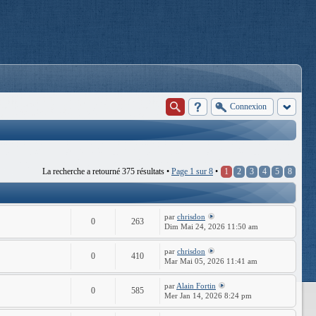
Connexion
La recherche a retourné 375 résultats •
Page
1
sur
8
•
1
2
3
4
5
8
par
chrisdon
0
263
Dim Mai 24, 2026 11:50 am
par
chrisdon
0
410
Mar Mai 05, 2026 11:41 am
par
Alain Fortin
0
585
Mer Jan 14, 2026 8:24 pm