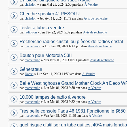
par
chrisdon
» Sam Mai 25, 2024 2:50 pm dans
À Vendre
Cherche speaker 4" RESOLU
par
chrisdon
» Jeu Avr 11, 2024 11:49 am dans
Avis de recherche
Tester a tube a vendre
par
radiotron
» Jeu Fév 22, 2024 5:39 pm dans
Avis de recherche
Recherche radios cristal, ou pièces de radios cristal
par
michelmorin
» Lun Jan 29, 2024 6:42 pm dans
Avis de recherche
Bouton pour Motorola 53H
par
marcelradio
» Mer Nov 08, 2023 10:11 pm dans
Avis de recherche
Génerateur
par
Daniel
» Lun Sep 11, 2023 11:59 am dans
À Vendre
Belle Westinghouse Grand Mother Clock Art Deco W
par
marcelradio
» Lun Mai 01, 2023 9:58 pm dans
À Vendre
10,000 lampes de radio à vendre
par
marcelradio
» Lun Mai 01, 2023 9:32 pm dans
À Vendre
Très belle console Fada 46 1931 Fonctionnelle $650
par
marcelradio
» Ven Avr 28, 2023 11:29 am dans
À Vendre
quel risque d'utiliser un tube qui test 40% mais foncti