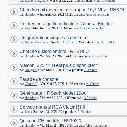
par
Daniel Maignan
» Mar Oct 12, 2021 5:51 am dans
RADIOPHILIE
Cherche coil détecteur de rapport 10,7 Mhz - RESOL
par
chrisdon
» Jeu Août 05, 2021 11:21 pm dans
Avis de recherche
Recherche aiguille indicatrice General Electric
par
Leo
» Mer Juin 16, 2021 11:39 pm dans
Avis de recherche
Un générateur simple à construire
par
Daniel Maignan
» Dim Juin 13, 2021 3:25 am dans
RADIOPHILIE
Cherche distorsiomètre - RESOLU
par
chrisdon
» Ven Mai 28, 2021 3:43 pm dans
Avis de recherche
Marconi 225 *** N'est plus disponible***
par
Nougaro
» Ven Mai 21, 2021 7:34 pm dans
À Vendre
Facade de console
par
Claude T
» Ven Mai 07, 2021 11:36 am dans
À Vendre
Générateur HF Stark Model 10-A
par
chrisdon
» Mer Avr 14, 2021 4:09 pm dans
À Vendre
Service manual RCA Victor RT-II
par
Leo
» Sam Avr 03, 2021 2:24 pm dans
À Vendre
Qui a un GE modèle LB530X ?
par
chrisdon
» Mer Mars 24, 2021 3:31 pm dans
Aide Technique