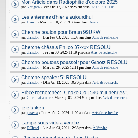
Mon Article dans Radiophilie d'octobre 2025
par
Nougaro
» Ven Oct 17, 2025 9:26 am dans
RADIOPHILIE
Les antennes d'hier à aujourdhui
par
Daniel
» Mar Juin 10, 2025 9:33 am dans
Divers
Cherche bouton pour Braun 99UKW
par
chrisdon
» Lun Fév 03, 2025 11:07 am dans
Avis de recherche
Cherche châssis Philco 37-xxx RESOLU
par
chrisdon
» Jeu Jan 30, 2025 11:39 pm dans
Avis de recherche
Cherche boutons poussoir pour Graetz RESOLU
par
chrisdon
» Mer Jan 29, 2025 12:11 pm dans
Avis de recherche
Cherche speaker 5" RESOLU
par
chrisdon
» Dim Jan 12, 2025 10:30 pm dans
Avis de recherche
Pièce recherchée: "Choke Coil 540 millihenries".
par
Gilles Laflamme
» Mar Sep 03, 2024 9:55 pm dans
Avis de recherche
telefunken
par
jmserra
» Lun Août 12, 2024 11:00 am dans
Avis de recherche
Lampe sous vide a vendre
par
DChatel
» Lun Juin 03, 2024 12:38 pm dans
À Vendre
L’histoire Singulière du Tube Radio