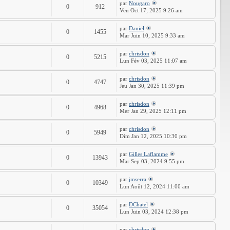
par
Nougaro
0
912
Ven Oct 17, 2025 9:26 am
par
Daniel
0
1455
Mar Juin 10, 2025 9:33 am
par
chrisdon
0
5215
Lun Fév 03, 2025 11:07 am
par
chrisdon
0
4747
Jeu Jan 30, 2025 11:39 pm
par
chrisdon
0
4968
Mer Jan 29, 2025 12:11 pm
par
chrisdon
0
5949
Dim Jan 12, 2025 10:30 pm
par
Gilles Laflamme
0
13943
Mar Sep 03, 2024 9:55 pm
par
jmserra
0
10349
Lun Août 12, 2024 11:00 am
par
DChatel
0
35054
Lun Juin 03, 2024 12:38 pm
par
chrisdon