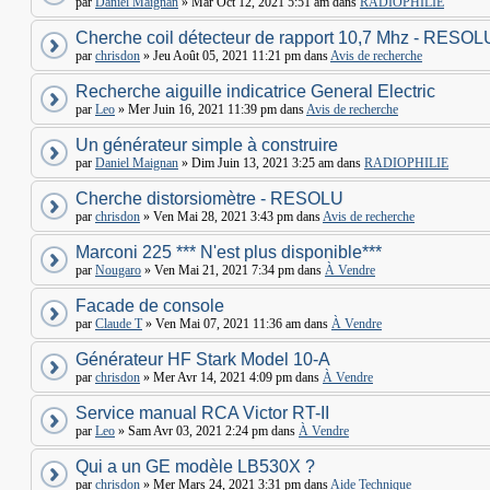
par
Daniel Maignan
» Mar Oct 12, 2021 5:51 am dans
RADIOPHILIE
Cherche coil détecteur de rapport 10,7 Mhz - RESOL
par
chrisdon
» Jeu Août 05, 2021 11:21 pm dans
Avis de recherche
Recherche aiguille indicatrice General Electric
par
Leo
» Mer Juin 16, 2021 11:39 pm dans
Avis de recherche
Un générateur simple à construire
par
Daniel Maignan
» Dim Juin 13, 2021 3:25 am dans
RADIOPHILIE
Cherche distorsiomètre - RESOLU
par
chrisdon
» Ven Mai 28, 2021 3:43 pm dans
Avis de recherche
Marconi 225 *** N'est plus disponible***
par
Nougaro
» Ven Mai 21, 2021 7:34 pm dans
À Vendre
Facade de console
par
Claude T
» Ven Mai 07, 2021 11:36 am dans
À Vendre
Générateur HF Stark Model 10-A
par
chrisdon
» Mer Avr 14, 2021 4:09 pm dans
À Vendre
Service manual RCA Victor RT-II
par
Leo
» Sam Avr 03, 2021 2:24 pm dans
À Vendre
Qui a un GE modèle LB530X ?
par
chrisdon
» Mer Mars 24, 2021 3:31 pm dans
Aide Technique