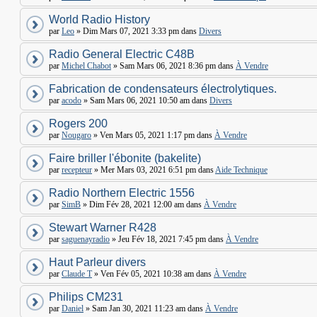
World Radio History
par
Leo
» Dim Mars 07, 2021 3:33 pm dans
Divers
Radio General Electric C48B
par
Michel Chabot
» Sam Mars 06, 2021 8:36 pm dans
À Vendre
Fabrication de condensateurs électrolytiques.
par
acodo
» Sam Mars 06, 2021 10:50 am dans
Divers
Rogers 200
par
Nougaro
» Ven Mars 05, 2021 1:17 pm dans
À Vendre
Faire briller l'ébonite (bakelite)
par
recepteur
» Mer Mars 03, 2021 6:51 pm dans
Aide Technique
Radio Northern Electric 1556
par
SimB
» Dim Fév 28, 2021 12:00 am dans
À Vendre
Stewart Warner R428
par
saguenayradio
» Jeu Fév 18, 2021 7:45 pm dans
À Vendre
Haut Parleur divers
par
Claude T
» Ven Fév 05, 2021 10:38 am dans
À Vendre
Philips CM231
par
Daniel
» Sam Jan 30, 2021 11:23 am dans
À Vendre