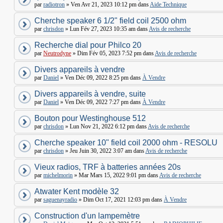
par
radiotron
» Ven Avr 21, 2023 10:12 pm dans
Aide Technique
Cherche speaker 6 1/2" field coil 2500 ohm
par
chrisdon
» Lun Fév 27, 2023 10:35 am dans
Avis de recherche
Recherche dial pour Philco 20
par
Neutrodyne
» Dim Fév 05, 2023 7:52 pm dans
Avis de recherche
Divers appareils à vendre
par
Daniel
» Ven Déc 09, 2022 8:25 pm dans
À Vendre
Divers appareils à vendre, suite
par
Daniel
» Ven Déc 09, 2022 7:27 pm dans
À Vendre
Bouton pour Westinghouse 512
par
chrisdon
» Lun Nov 21, 2022 6:12 pm dans
Avis de recherche
Cherche speaker 10" field coil 2000 ohm - RESOLU
par
chrisdon
» Jeu Juin 30, 2022 3:07 am dans
Avis de recherche
Vieux radios, TRF à batteries années 20s
par
michelmorin
» Mar Mars 15, 2022 9:01 pm dans
Avis de recherche
Atwater Kent modèle 32
par
saguenayradio
» Dim Oct 17, 2021 12:03 pm dans
À Vendre
Construction d'un lampemètre