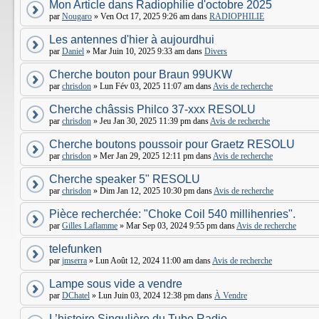
Mon Article dans Radiophilie d'octobre 2025
par
Nougaro
» Ven Oct 17, 2025 9:26 am dans
RADIOPHILIE
Les antennes d'hier à aujourdhui
par
Daniel
» Mar Juin 10, 2025 9:33 am dans
Divers
Cherche bouton pour Braun 99UKW
par
chrisdon
» Lun Fév 03, 2025 11:07 am dans
Avis de recherche
Cherche châssis Philco 37-xxx RESOLU
par
chrisdon
» Jeu Jan 30, 2025 11:39 pm dans
Avis de recherche
Cherche boutons poussoir pour Graetz RESOLU
par
chrisdon
» Mer Jan 29, 2025 12:11 pm dans
Avis de recherche
Cherche speaker 5" RESOLU
par
chrisdon
» Dim Jan 12, 2025 10:30 pm dans
Avis de recherche
Pièce recherchée: "Choke Coil 540 millihenries".
par
Gilles Laflamme
» Mar Sep 03, 2024 9:55 pm dans
Avis de recherche
telefunken
par
jmserra
» Lun Août 12, 2024 11:00 am dans
Avis de recherche
Lampe sous vide a vendre
par
DChatel
» Lun Juin 03, 2024 12:38 pm dans
À Vendre
L’histoire Singulière du Tube Radio