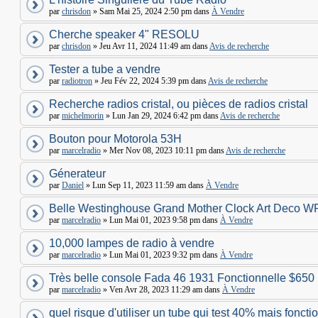
par
chrisdon
» Sam Mai 25, 2024 2:50 pm dans
À Vendre
Cherche speaker 4" RESOLU
par
chrisdon
» Jeu Avr 11, 2024 11:49 am dans
Avis de recherche
Tester a tube a vendre
par
radiotron
» Jeu Fév 22, 2024 5:39 pm dans
Avis de recherche
Recherche radios cristal, ou pièces de radios cristal
par
michelmorin
» Lun Jan 29, 2024 6:42 pm dans
Avis de recherche
Bouton pour Motorola 53H
par
marcelradio
» Mer Nov 08, 2023 10:11 pm dans
Avis de recherche
Génerateur
par
Daniel
» Lun Sep 11, 2023 11:59 am dans
À Vendre
Belle Westinghouse Grand Mother Clock Art Deco W
par
marcelradio
» Lun Mai 01, 2023 9:58 pm dans
À Vendre
10,000 lampes de radio à vendre
par
marcelradio
» Lun Mai 01, 2023 9:32 pm dans
À Vendre
Très belle console Fada 46 1931 Fonctionnelle $650
par
marcelradio
» Ven Avr 28, 2023 11:29 am dans
À Vendre
quel risque d'utiliser un tube qui test 40% mais foncti