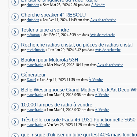
par
chrisdon
» Sam Mai 25, 2024 2:50 pm dans
À Vendre
Cherche speaker 4" RESOLU
par
chrisdon
» Jeu Avr 11, 2024 11:49 am dans
Avis de recherche
Tester a tube a vendre
par
radiotron
» Jeu Fév 22, 2024 5:39 pm dans
Avis de recherche
Recherche radios cristal, ou pièces de radios cristal
par
michelmorin
» Lun Jan 29, 2024 6:42 pm dans
Avis de recherche
Bouton pour Motorola 53H
par
marcelradio
» Mer Nov 08, 2023 10:11 pm dans
Avis de recherche
Génerateur
par
Daniel
» Lun Sep 11, 2023 11:59 am dans
À Vendre
Belle Westinghouse Grand Mother Clock Art Deco W
par
marcelradio
» Lun Mai 01, 2023 9:58 pm dans
À Vendre
10,000 lampes de radio à vendre
par
marcelradio
» Lun Mai 01, 2023 9:32 pm dans
À Vendre
Très belle console Fada 46 1931 Fonctionnelle $650
par
marcelradio
» Ven Avr 28, 2023 11:29 am dans
À Vendre
quel risque d'utiliser un tube qui test 40% mais foncti