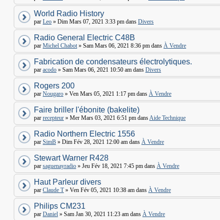
World Radio History
par
Leo
» Dim Mars 07, 2021 3:33 pm dans
Divers
Radio General Electric C48B
par
Michel Chabot
» Sam Mars 06, 2021 8:36 pm dans
À Vendre
Fabrication de condensateurs électrolytiques.
par
acodo
» Sam Mars 06, 2021 10:50 am dans
Divers
Rogers 200
par
Nougaro
» Ven Mars 05, 2021 1:17 pm dans
À Vendre
Faire briller l'ébonite (bakelite)
par
recepteur
» Mer Mars 03, 2021 6:51 pm dans
Aide Technique
Radio Northern Electric 1556
par
SimB
» Dim Fév 28, 2021 12:00 am dans
À Vendre
Stewart Warner R428
par
saguenayradio
» Jeu Fév 18, 2021 7:45 pm dans
À Vendre
Haut Parleur divers
par
Claude T
» Ven Fév 05, 2021 10:38 am dans
À Vendre
Philips CM231
par
Daniel
» Sam Jan 30, 2021 11:23 am dans
À Vendre