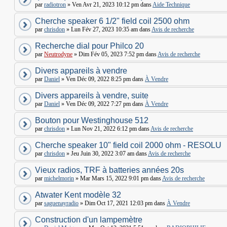
par
radiotron
» Ven Avr 21, 2023 10:12 pm dans
Aide Technique
Cherche speaker 6 1/2" field coil 2500 ohm
par
chrisdon
» Lun Fév 27, 2023 10:35 am dans
Avis de recherche
Recherche dial pour Philco 20
par
Neutrodyne
» Dim Fév 05, 2023 7:52 pm dans
Avis de recherche
Divers appareils à vendre
par
Daniel
» Ven Déc 09, 2022 8:25 pm dans
À Vendre
Divers appareils à vendre, suite
par
Daniel
» Ven Déc 09, 2022 7:27 pm dans
À Vendre
Bouton pour Westinghouse 512
par
chrisdon
» Lun Nov 21, 2022 6:12 pm dans
Avis de recherche
Cherche speaker 10" field coil 2000 ohm - RESOLU
par
chrisdon
» Jeu Juin 30, 2022 3:07 am dans
Avis de recherche
Vieux radios, TRF à batteries années 20s
par
michelmorin
» Mar Mars 15, 2022 9:01 pm dans
Avis de recherche
Atwater Kent modèle 32
par
saguenayradio
» Dim Oct 17, 2021 12:03 pm dans
À Vendre
Construction d'un lampemètre