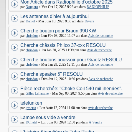
Mon Article dans Radiophilie d'octobre 2025
par
Nougaro
» Ven Oct 17, 2025 9:26 am dans
RADIOPHILIE
Les antennes d'hier à aujourdhui
par
Daniel
» Mar Juin 10, 2025 9:33 am dans
Divers
Cherche bouton pour Braun 99UKW
par
chrisdon
» Lun Fév 03, 2025 11:07 am dans
Avis de recherche
Cherche châssis Philco 37-xxx RESOLU
par
chrisdon
» Jeu Jan 30, 2025 11:39 pm dans
Avis de recherche
Cherche boutons poussoir pour Graetz RESOLU
par
chrisdon
» Mer Jan 29, 2025 12:11 pm dans
Avis de recherche
Cherche speaker 5" RESOLU
par
chrisdon
» Dim Jan 12, 2025 10:30 pm dans
Avis de recherche
Pièce recherchée: "Choke Coil 540 millihenries".
par
Gilles Laflamme
» Mar Sep 03, 2024 9:55 pm dans
Avis de recherche
telefunken
par
jmserra
» Lun Août 12, 2024 11:00 am dans
Avis de recherche
Lampe sous vide a vendre
par
DChatel
» Lun Juin 03, 2024 12:38 pm dans
À Vendre
L’histoire Singulière du Tube Radio