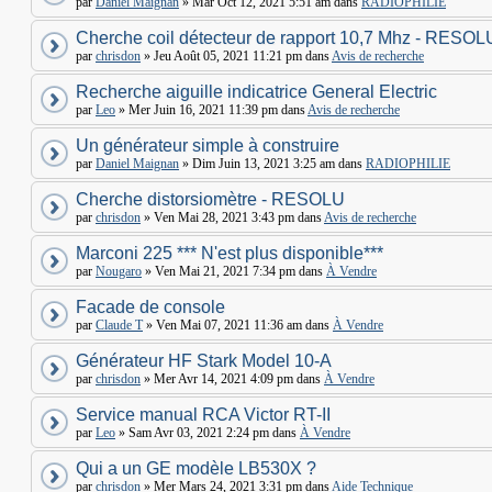
par
Daniel Maignan
» Mar Oct 12, 2021 5:51 am dans
RADIOPHILIE
Cherche coil détecteur de rapport 10,7 Mhz - RESOL
par
chrisdon
» Jeu Août 05, 2021 11:21 pm dans
Avis de recherche
Recherche aiguille indicatrice General Electric
par
Leo
» Mer Juin 16, 2021 11:39 pm dans
Avis de recherche
Un générateur simple à construire
par
Daniel Maignan
» Dim Juin 13, 2021 3:25 am dans
RADIOPHILIE
Cherche distorsiomètre - RESOLU
par
chrisdon
» Ven Mai 28, 2021 3:43 pm dans
Avis de recherche
Marconi 225 *** N'est plus disponible***
par
Nougaro
» Ven Mai 21, 2021 7:34 pm dans
À Vendre
Facade de console
par
Claude T
» Ven Mai 07, 2021 11:36 am dans
À Vendre
Générateur HF Stark Model 10-A
par
chrisdon
» Mer Avr 14, 2021 4:09 pm dans
À Vendre
Service manual RCA Victor RT-II
par
Leo
» Sam Avr 03, 2021 2:24 pm dans
À Vendre
Qui a un GE modèle LB530X ?
par
chrisdon
» Mer Mars 24, 2021 3:31 pm dans
Aide Technique