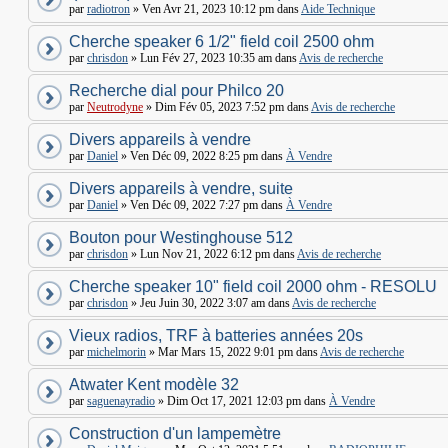
par
radiotron
» Ven Avr 21, 2023 10:12 pm dans
Aide Technique
Cherche speaker 6 1/2" field coil 2500 ohm
par
chrisdon
» Lun Fév 27, 2023 10:35 am dans
Avis de recherche
Recherche dial pour Philco 20
par
Neutrodyne
» Dim Fév 05, 2023 7:52 pm dans
Avis de recherche
Divers appareils à vendre
par
Daniel
» Ven Déc 09, 2022 8:25 pm dans
À Vendre
Divers appareils à vendre, suite
par
Daniel
» Ven Déc 09, 2022 7:27 pm dans
À Vendre
Bouton pour Westinghouse 512
par
chrisdon
» Lun Nov 21, 2022 6:12 pm dans
Avis de recherche
Cherche speaker 10" field coil 2000 ohm - RESOLU
par
chrisdon
» Jeu Juin 30, 2022 3:07 am dans
Avis de recherche
Vieux radios, TRF à batteries années 20s
par
michelmorin
» Mar Mars 15, 2022 9:01 pm dans
Avis de recherche
Atwater Kent modèle 32
par
saguenayradio
» Dim Oct 17, 2021 12:03 pm dans
À Vendre
Construction d'un lampemètre