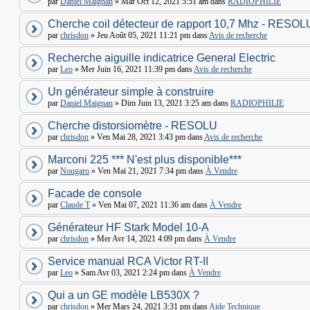
par
Daniel Maignan
» Mar Oct 12, 2021 5:51 am dans
RADIOPHILIE
Cherche coil détecteur de rapport 10,7 Mhz - RESOL
par
chrisdon
» Jeu Août 05, 2021 11:21 pm dans
Avis de recherche
Recherche aiguille indicatrice General Electric
par
Leo
» Mer Juin 16, 2021 11:39 pm dans
Avis de recherche
Un générateur simple à construire
par
Daniel Maignan
» Dim Juin 13, 2021 3:25 am dans
RADIOPHILIE
Cherche distorsiomètre - RESOLU
par
chrisdon
» Ven Mai 28, 2021 3:43 pm dans
Avis de recherche
Marconi 225 *** N'est plus disponible***
par
Nougaro
» Ven Mai 21, 2021 7:34 pm dans
À Vendre
Facade de console
par
Claude T
» Ven Mai 07, 2021 11:36 am dans
À Vendre
Générateur HF Stark Model 10-A
par
chrisdon
» Mer Avr 14, 2021 4:09 pm dans
À Vendre
Service manual RCA Victor RT-II
par
Leo
» Sam Avr 03, 2021 2:24 pm dans
À Vendre
Qui a un GE modèle LB530X ?
par
chrisdon
» Mer Mars 24, 2021 3:31 pm dans
Aide Technique