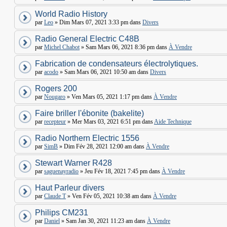
World Radio History
par
Leo
» Dim Mars 07, 2021 3:33 pm dans
Divers
Radio General Electric C48B
par
Michel Chabot
» Sam Mars 06, 2021 8:36 pm dans
À Vendre
Fabrication de condensateurs électrolytiques.
par
acodo
» Sam Mars 06, 2021 10:50 am dans
Divers
Rogers 200
par
Nougaro
» Ven Mars 05, 2021 1:17 pm dans
À Vendre
Faire briller l'ébonite (bakelite)
par
recepteur
» Mer Mars 03, 2021 6:51 pm dans
Aide Technique
Radio Northern Electric 1556
par
SimB
» Dim Fév 28, 2021 12:00 am dans
À Vendre
Stewart Warner R428
par
saguenayradio
» Jeu Fév 18, 2021 7:45 pm dans
À Vendre
Haut Parleur divers
par
Claude T
» Ven Fév 05, 2021 10:38 am dans
À Vendre
Philips CM231
par
Daniel
» Sam Jan 30, 2021 11:23 am dans
À Vendre