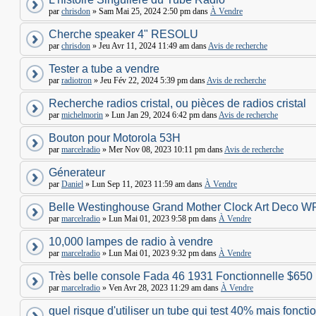
par
chrisdon
» Sam Mai 25, 2024 2:50 pm dans
À Vendre
Cherche speaker 4" RESOLU
par
chrisdon
» Jeu Avr 11, 2024 11:49 am dans
Avis de recherche
Tester a tube a vendre
par
radiotron
» Jeu Fév 22, 2024 5:39 pm dans
Avis de recherche
Recherche radios cristal, ou pièces de radios cristal
par
michelmorin
» Lun Jan 29, 2024 6:42 pm dans
Avis de recherche
Bouton pour Motorola 53H
par
marcelradio
» Mer Nov 08, 2023 10:11 pm dans
Avis de recherche
Génerateur
par
Daniel
» Lun Sep 11, 2023 11:59 am dans
À Vendre
Belle Westinghouse Grand Mother Clock Art Deco W
par
marcelradio
» Lun Mai 01, 2023 9:58 pm dans
À Vendre
10,000 lampes de radio à vendre
par
marcelradio
» Lun Mai 01, 2023 9:32 pm dans
À Vendre
Très belle console Fada 46 1931 Fonctionnelle $650
par
marcelradio
» Ven Avr 28, 2023 11:29 am dans
À Vendre
quel risque d'utiliser un tube qui test 40% mais foncti