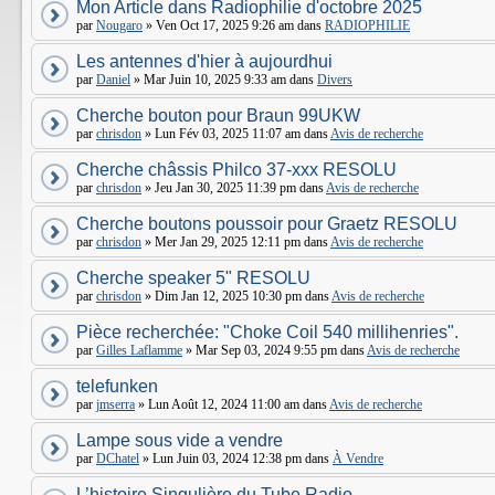
Mon Article dans Radiophilie d'octobre 2025
par
Nougaro
» Ven Oct 17, 2025 9:26 am dans
RADIOPHILIE
Les antennes d'hier à aujourdhui
par
Daniel
» Mar Juin 10, 2025 9:33 am dans
Divers
Cherche bouton pour Braun 99UKW
par
chrisdon
» Lun Fév 03, 2025 11:07 am dans
Avis de recherche
Cherche châssis Philco 37-xxx RESOLU
par
chrisdon
» Jeu Jan 30, 2025 11:39 pm dans
Avis de recherche
Cherche boutons poussoir pour Graetz RESOLU
par
chrisdon
» Mer Jan 29, 2025 12:11 pm dans
Avis de recherche
Cherche speaker 5" RESOLU
par
chrisdon
» Dim Jan 12, 2025 10:30 pm dans
Avis de recherche
Pièce recherchée: "Choke Coil 540 millihenries".
par
Gilles Laflamme
» Mar Sep 03, 2024 9:55 pm dans
Avis de recherche
telefunken
par
jmserra
» Lun Août 12, 2024 11:00 am dans
Avis de recherche
Lampe sous vide a vendre
par
DChatel
» Lun Juin 03, 2024 12:38 pm dans
À Vendre
L’histoire Singulière du Tube Radio