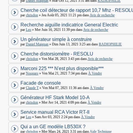
par
Daniel Maignan
» Mar Oct 12, 2021 5:51 am dans
RADIOPHILIE
Cherche coil détecteur de rapport 10,7 Mhz - RESOL
par
chrisdon
» Jeu Août 05, 2021 11:21 pm dans
Avis de recherche
Recherche aiguille indicatrice General Electric
par
Leo
» Mer Juin 16, 2021 11:39 pm dans
Avis de recherche
Un générateur simple à construire
par
Daniel Maignan
» Dim Juin 13, 2021 3:25 am dans
RADIOPHILIE
Cherche distorsiomètre - RESOLU
par
chrisdon
» Ven Mai 28, 2021 3:43 pm dans
Avis de recherche
Marconi 225 *** N'est plus disponible***
par
Nougaro
» Ven Mai 21, 2021 7:34 pm dans
À Vendre
Facade de console
par
Claude T
» Ven Mai 07, 2021 11:36 am dans
À Vendre
Générateur HF Stark Model 10-A
par
chrisdon
» Mer Avr 14, 2021 4:09 pm dans
À Vendre
Service manual RCA Victor RT-II
par
Leo
» Sam Avr 03, 2021 2:24 pm dans
À Vendre
Qui a un GE modèle LB530X ?
par
chrisdon
» Mer Mars 24, 2021 3:31 pm dans
Aide Technique