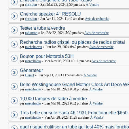
par
chrisdon
» Sam Mai 25, 2024 2:50 pm dans
À Vendre
Cherche speaker 4" RESOLU
par
chrisdon
» Jeu Avr 11, 2024 11:49 am dans
Avis de recherche
Tester a tube a vendre
par
radiotron
» Jeu Fév 22, 2024 5:39 pm dans
Avis de recherche
Recherche radios cristal, ou pièces de radios cristal
par
michelmorin
» Lun Jan 29, 2024 6:42 pm dans
Avis de recherche
Bouton pour Motorola 53H
par
marcelradio
» Mer Nov 08, 2023 10:11 pm dans
Avis de recherche
Génerateur
par
Daniel
» Lun Sep 11, 2023 11:59 am dans
À Vendre
Belle Westinghouse Grand Mother Clock Art Deco W
par
marcelradio
» Lun Mai 01, 2023 9:58 pm dans
À Vendre
10,000 lampes de radio à vendre
par
marcelradio
» Lun Mai 01, 2023 9:32 pm dans
À Vendre
Très belle console Fada 46 1931 Fonctionnelle $650
par
marcelradio
» Ven Avr 28, 2023 11:29 am dans
À Vendre
quel risque d'utiliser un tube qui test 40% mais foncti