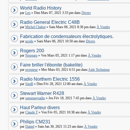
World Radio History
par
Leo
» Dim Mars 07, 2021 3:33 pm dans
Divers
Radio General Electric C48B
par
Michel Chabot
» Sam Mars 06, 2021 8:36 pm dans
À Vendre
Fabrication de condensateurs électrolytiques.
par
acodo
» Sam Mars 06, 2021 10:50 am dans
Divers
Rogers 200
par
Nougaro
» Ven Mars 05, 2021 1:17 pm dans
À Vendre
Faire briller l'ébonite (bakelite)
par
recepteur
» Mer Mars 03, 2021 6:51 pm dans
Aide Technique
Radio Northern Electric 1556
par
SimB
» Dim Fév 28, 2021 12:00 am dans
À Vendre
Stewart Warner R428
par
saguenayradio
» Jeu Fév 18, 2021 7:45 pm dans
À Vendre
Haut Parleur divers
par
Claude T
» Ven Fév 05, 2021 10:38 am dans
À Vendre
Philips CM231
par
Daniel
» Sam Jan 30, 2021 11:23 am dans
À Vendre