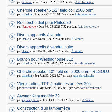
par
radiotron
» Ven Avr 21, 2023 10:12 pm dans
Aide Technique
Cherche speaker 6 1/2" field coil 2500 ohm
par
chrisdon
» Lun Fév 27, 2023 10:35 am dans
Avis de recherche
Recherche dial pour Philco 20
par
Neutrodyne
» Dim Fév 05, 2023 7:52 pm dans
Avis de recherche
Divers appareils à vendre
par
Daniel
» Ven Déc 09, 2022 8:25 pm dans
À Vendre
Divers appareils à vendre, suite
par
Daniel
» Ven Déc 09, 2022 7:27 pm dans
À Vendre
Bouton pour Westinghouse 512
par
chrisdon
» Lun Nov 21, 2022 6:12 pm dans
Avis de recherche
Cherche speaker 10" field coil 2000 ohm - RESOLU
par
chrisdon
» Jeu Juin 30, 2022 3:07 am dans
Avis de recherche
Vieux radios, TRF à batteries années 20s
par
michelmorin
» Mar Mars 15, 2022 9:01 pm dans
Avis de recherche
Atwater Kent modèle 32
par
saguenayradio
» Dim Oct 17, 2021 12:03 pm dans
À Vendre
Construction d'un lampemètre