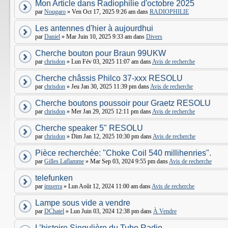
Mon Article dans Radiophilie d'octobre 2025
par
Nougaro
» Ven Oct 17, 2025 9:26 am dans
RADIOPHILIE
Les antennes d'hier à aujourdhui
par
Daniel
» Mar Juin 10, 2025 9:33 am dans
Divers
Cherche bouton pour Braun 99UKW
par
chrisdon
» Lun Fév 03, 2025 11:07 am dans
Avis de recherche
Cherche châssis Philco 37-xxx RESOLU
par
chrisdon
» Jeu Jan 30, 2025 11:39 pm dans
Avis de recherche
Cherche boutons poussoir pour Graetz RESOLU
par
chrisdon
» Mer Jan 29, 2025 12:11 pm dans
Avis de recherche
Cherche speaker 5" RESOLU
par
chrisdon
» Dim Jan 12, 2025 10:30 pm dans
Avis de recherche
Pièce recherchée: "Choke Coil 540 millihenries".
par
Gilles Laflamme
» Mar Sep 03, 2024 9:55 pm dans
Avis de recherche
telefunken
par
jmserra
» Lun Août 12, 2024 11:00 am dans
Avis de recherche
Lampe sous vide a vendre
par
DChatel
» Lun Juin 03, 2024 12:38 pm dans
À Vendre
L’histoire Singulière du Tube Radio