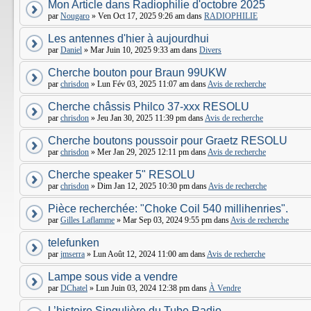
Mon Article dans Radiophilie d'octobre 2025
par
Nougaro
» Ven Oct 17, 2025 9:26 am dans
RADIOPHILIE
Les antennes d'hier à aujourdhui
par
Daniel
» Mar Juin 10, 2025 9:33 am dans
Divers
Cherche bouton pour Braun 99UKW
par
chrisdon
» Lun Fév 03, 2025 11:07 am dans
Avis de recherche
Cherche châssis Philco 37-xxx RESOLU
par
chrisdon
» Jeu Jan 30, 2025 11:39 pm dans
Avis de recherche
Cherche boutons poussoir pour Graetz RESOLU
par
chrisdon
» Mer Jan 29, 2025 12:11 pm dans
Avis de recherche
Cherche speaker 5" RESOLU
par
chrisdon
» Dim Jan 12, 2025 10:30 pm dans
Avis de recherche
Pièce recherchée: "Choke Coil 540 millihenries".
par
Gilles Laflamme
» Mar Sep 03, 2024 9:55 pm dans
Avis de recherche
telefunken
par
jmserra
» Lun Août 12, 2024 11:00 am dans
Avis de recherche
Lampe sous vide a vendre
par
DChatel
» Lun Juin 03, 2024 12:38 pm dans
À Vendre
L’histoire Singulière du Tube Radio