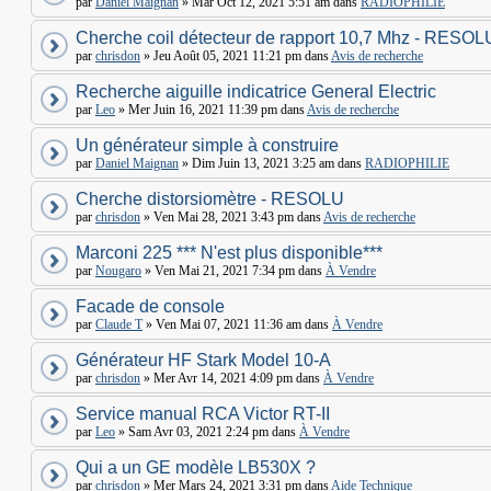
par
Daniel Maignan
» Mar Oct 12, 2021 5:51 am dans
RADIOPHILIE
Cherche coil détecteur de rapport 10,7 Mhz - RESOL
par
chrisdon
» Jeu Août 05, 2021 11:21 pm dans
Avis de recherche
Recherche aiguille indicatrice General Electric
par
Leo
» Mer Juin 16, 2021 11:39 pm dans
Avis de recherche
Un générateur simple à construire
par
Daniel Maignan
» Dim Juin 13, 2021 3:25 am dans
RADIOPHILIE
Cherche distorsiomètre - RESOLU
par
chrisdon
» Ven Mai 28, 2021 3:43 pm dans
Avis de recherche
Marconi 225 *** N'est plus disponible***
par
Nougaro
» Ven Mai 21, 2021 7:34 pm dans
À Vendre
Facade de console
par
Claude T
» Ven Mai 07, 2021 11:36 am dans
À Vendre
Générateur HF Stark Model 10-A
par
chrisdon
» Mer Avr 14, 2021 4:09 pm dans
À Vendre
Service manual RCA Victor RT-II
par
Leo
» Sam Avr 03, 2021 2:24 pm dans
À Vendre
Qui a un GE modèle LB530X ?
par
chrisdon
» Mer Mars 24, 2021 3:31 pm dans
Aide Technique