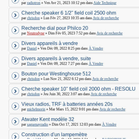
par
radiotron
» Ven Avr 21, 2023 10:12 pm dans
Aide Technique
Cherche speaker 6 1/2" field coil 2500 ohm
par
chrisdon
» Lun Fév 27, 2023 10:35 am dans
Avis de recherche
Recherche dial pour Philco 20
par
Neutrodyne
» Dim Fév 05, 2023 7:52 pm dans
Avis de recherche
Divers appareils à vendre
par
Daniel
» Ven Déc 09, 2022 8:25 pm dans
À Vendre
Divers appareils à vendre, suite
par
Daniel
» Ven Déc 09, 2022 7:27 pm dans
À Vendre
Bouton pour Westinghouse 512
par
chrisdon
» Lun Nov 21, 2022 6:12 pm dans
Avis de recherche
Cherche speaker 10" field coil 2000 ohm - RESOLU
par
chrisdon
» Jeu Juin 30, 2022 3:07 am dans
Avis de recherche
Vieux radios, TRF à batteries années 20s
par
michelmorin
» Mar Mars 15, 2022 9:01 pm dans
Avis de recherche
Atwater Kent modèle 32
par
saguenayradio
» Dim Oct 17, 2021 12:03 pm dans
À Vendre
Construction d'un lampemètre