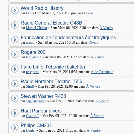
World Radio History
par
Leo
» Dim Mars 07, 2021 3:33 pm dans
Divers
Radio General Electric C48B
par
Michel Chabot
» Sam Mars 06, 2021 8:36 pm dans
À Vendre
Fabrication de condensateurs électrolytiques.
par
acodo
» Sam Mars 06, 2021 10:50 am dans
Divers
Rogers 200
par
Nougaro
» Ven Mars 05, 2021 1:17 pm dans
À Vendre
Faire briller l'ébonite (bakelite)
par
recepteur
» Mer Mars 03, 2021 6:51 pm dans
Aide Technique
Radio Northern Electric 1556
par
SimB
» Dim Fév 28, 2021 12:00 am dans
À Vendre
Stewart Warner R428
par
saguenayradio
» Jeu Fév 18, 2021 7:45 pm dans
À Vendre
Haut Parleur divers
par
Claude T
» Ven Fév 05, 2021 10:38 am dans
À Vendre
Philips CM231
par
Daniel
» Sam Jan 30, 2021 11:23 am dans
À Vendre