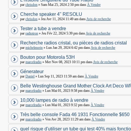
par
chrisdon
» Sam Mai 25, 2024 2:50 pm dans
À Vendre
Cherche speaker 4" RESOLU
par
chrisdon
» Jeu Avr 11, 2024 11:49 am dans
Avis de recherche
Tester a tube a vendre
par
radiotron
» Jeu Fév 22, 2024 5:39 pm dans
Avis de recherche
Recherche radios cristal, ou pièces de radios cristal
par
michelmorin
» Lun Jan 29, 2024 6:42 pm dans
Avis de recherche
Bouton pour Motorola 53H
par
marcelradio
» Mer Nov 08, 2023 10:11 pm dans
Avis de recherche
Génerateur
par
Daniel
» Lun Sep 11, 2023 11:59 am dans
À Vendre
Belle Westinghouse Grand Mother Clock Art Deco W
par
marcelradio
» Lun Mai 01, 2023 9:58 pm dans
À Vendre
10,000 lampes de radio à vendre
par
marcelradio
» Lun Mai 01, 2023 9:32 pm dans
À Vendre
Très belle console Fada 46 1931 Fonctionnelle $650
par
marcelradio
» Ven Avr 28, 2023 11:29 am dans
À Vendre
quel risque d'utiliser un tube qui test 40% mais foncti