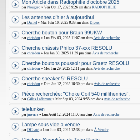
Mon Article dans Radiophilie d'octobre 2025
par
Nougaro
» Ven Oct 17, 2025 9:26 am dans
RADIOPHILIE
Les antennes d'hier à aujourdhui
par
Daniel
» Mar Juin 10, 2025 9:33 am dans
Divers
Cherche bouton pour Braun 99UKW
par
chrisdon
» Lun Fév 03, 2025 11:07 am dans
Avis de recherche
Cherche châssis Philco 37-xxx RESOLU
par
chrisdon
» Jeu Jan 30, 2025 11:39 pm dans
Avis de recherche
Cherche boutons poussoir pour Graetz RESOLU
par
chrisdon
» Mer Jan 29, 2025 12:11 pm dans
Avis de recherche
Cherche speaker 5" RESOLU
par
chrisdon
» Dim Jan 12, 2025 10:30 pm dans
Avis de recherche
Pièce recherchée: "Choke Coil 540 millihenries".
par
Gilles Laflamme
» Mar Sep 03, 2024 9:55 pm dans
Avis de recherche
telefunken
par
jmserra
» Lun Août 12, 2024 11:00 am dans
Avis de recherche
Lampe sous vide a vendre
par
DChatel
» Lun Juin 03, 2024 12:38 pm dans
À Vendre
L’histoire Singulière du Tube Radio