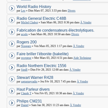
World Radio History
par
Leo
» Dim Mars 07, 2021 3:33 pm dans
Divers
Radio General Electric C48B
par
Michel Chabot
» Sam Mars 06, 2021 8:36 pm dans
À Vendre
Fabrication de condensateurs électrolytiques.
par
acodo
» Sam Mars 06, 2021 10:50 am dans
Divers
Rogers 200
par
Nougaro
» Ven Mars 05, 2021 1:17 pm dans
À Vendre
Faire briller l'ébonite (bakelite)
par
recepteur
» Mer Mars 03, 2021 6:51 pm dans
Aide Technique
Radio Northern Electric 1556
par
SimB
» Dim Fév 28, 2021 12:00 am dans
À Vendre
Stewart Warner R428
par
saguenayradio
» Jeu Fév 18, 2021 7:45 pm dans
À Vendre
Haut Parleur divers
par
Claude T
» Ven Fév 05, 2021 10:38 am dans
À Vendre
Philips CM231
par
Daniel
» Sam Jan 30, 2021 11:23 am dans
À Vendre