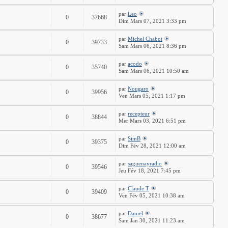
par
Leo
0
37668
Dim Mars 07, 2021 3:33 pm
par
Michel Chabot
0
39733
Sam Mars 06, 2021 8:36 pm
par
acodo
0
35740
Sam Mars 06, 2021 10:50 am
par
Nougaro
0
39956
Ven Mars 05, 2021 1:17 pm
par
recepteur
0
38844
Mer Mars 03, 2021 6:51 pm
par
SimB
0
39375
Dim Fév 28, 2021 12:00 am
par
saguenayradio
0
39546
Jeu Fév 18, 2021 7:45 pm
par
Claude T
0
39409
Ven Fév 05, 2021 10:38 am
par
Daniel
0
38677
Sam Jan 30, 2021 11:23 am