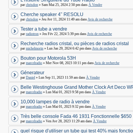
par
chrisdon
» Sam Mai 25, 2024 2:50 pm dans
À Vendre
Cherche speaker 4" RESOLU
par
chrisdon
» Jeu Avr 11, 2024 11:49 am dans
Avis de recherche
Tester a tube a vendre
par
radiotron
» Jeu Fév 22, 2024 5:39 pm dans
Avis de recherche
Recherche radios cristal, ou pièces de radios cristal
par
michelmorin
» Lun Jan 29, 2024 6:42 pm dans
Avis de recherche
Bouton pour Motorola 53H
par
marcelradio
» Mer Nov 08, 2023 10:11 pm dans
Avis de recherche
Génerateur
par
Daniel
» Lun Sep 11, 2023 11:59 am dans
À Vendre
Belle Westinghouse Grand Mother Clock Art Deco W
par
marcelradio
» Lun Mai 01, 2023 9:58 pm dans
À Vendre
10,000 lampes de radio à vendre
par
marcelradio
» Lun Mai 01, 2023 9:32 pm dans
À Vendre
Très belle console Fada 46 1931 Fonctionnelle $650
par
marcelradio
» Ven Avr 28, 2023 11:29 am dans
À Vendre
quel risque d'utiliser un tube qui test 40% mais foncti