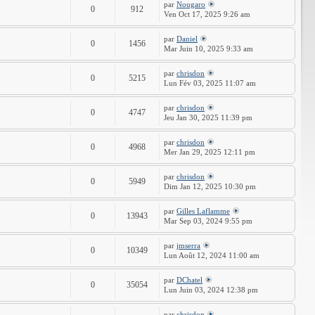
par
Nougaro
0
912
Ven Oct 17, 2025 9:26 am
par
Daniel
0
1456
Mar Juin 10, 2025 9:33 am
par
chrisdon
0
5215
Lun Fév 03, 2025 11:07 am
par
chrisdon
0
4747
Jeu Jan 30, 2025 11:39 pm
par
chrisdon
0
4968
Mer Jan 29, 2025 12:11 pm
par
chrisdon
0
5949
Dim Jan 12, 2025 10:30 pm
par
Gilles Laflamme
0
13943
Mar Sep 03, 2024 9:55 pm
par
jmserra
0
10349
Lun Août 12, 2024 11:00 am
par
DChatel
0
35054
Lun Juin 03, 2024 12:38 pm
par
chrisdon