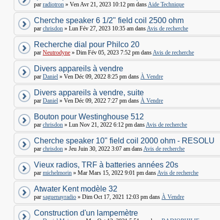
par
radiotron
» Ven Avr 21, 2023 10:12 pm dans
Aide Technique
Cherche speaker 6 1/2" field coil 2500 ohm
par
chrisdon
» Lun Fév 27, 2023 10:35 am dans
Avis de recherche
Recherche dial pour Philco 20
par
Neutrodyne
» Dim Fév 05, 2023 7:52 pm dans
Avis de recherche
Divers appareils à vendre
par
Daniel
» Ven Déc 09, 2022 8:25 pm dans
À Vendre
Divers appareils à vendre, suite
par
Daniel
» Ven Déc 09, 2022 7:27 pm dans
À Vendre
Bouton pour Westinghouse 512
par
chrisdon
» Lun Nov 21, 2022 6:12 pm dans
Avis de recherche
Cherche speaker 10" field coil 2000 ohm - RESOLU
par
chrisdon
» Jeu Juin 30, 2022 3:07 am dans
Avis de recherche
Vieux radios, TRF à batteries années 20s
par
michelmorin
» Mar Mars 15, 2022 9:01 pm dans
Avis de recherche
Atwater Kent modèle 32
par
saguenayradio
» Dim Oct 17, 2021 12:03 pm dans
À Vendre
Construction d'un lampemètre