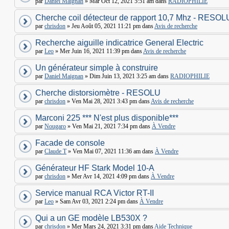
par
Daniel Maignan
» Mar Oct 12, 2021 5:51 am dans
RADIOPHILIE
Cherche coil détecteur de rapport 10,7 Mhz - RESOL
par
chrisdon
» Jeu Août 05, 2021 11:21 pm dans
Avis de recherche
Recherche aiguille indicatrice General Electric
par
Leo
» Mer Juin 16, 2021 11:39 pm dans
Avis de recherche
Un générateur simple à construire
par
Daniel Maignan
» Dim Juin 13, 2021 3:25 am dans
RADIOPHILIE
Cherche distorsiomètre - RESOLU
par
chrisdon
» Ven Mai 28, 2021 3:43 pm dans
Avis de recherche
Marconi 225 *** N'est plus disponible***
par
Nougaro
» Ven Mai 21, 2021 7:34 pm dans
À Vendre
Facade de console
par
Claude T
» Ven Mai 07, 2021 11:36 am dans
À Vendre
Générateur HF Stark Model 10-A
par
chrisdon
» Mer Avr 14, 2021 4:09 pm dans
À Vendre
Service manual RCA Victor RT-II
par
Leo
» Sam Avr 03, 2021 2:24 pm dans
À Vendre
Qui a un GE modèle LB530X ?
par
chrisdon
» Mer Mars 24, 2021 3:31 pm dans
Aide Technique