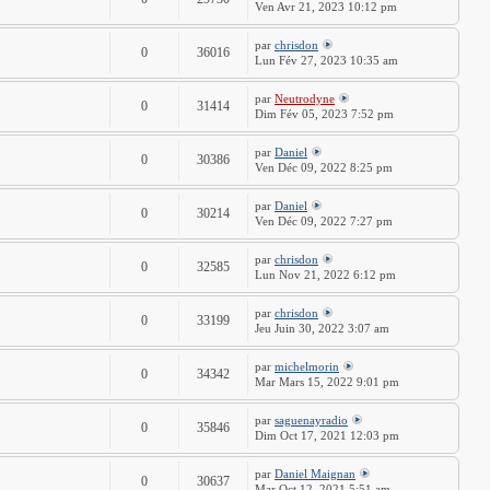
Ven Avr 21, 2023 10:12 pm
par
chrisdon
0
36016
Lun Fév 27, 2023 10:35 am
par
Neutrodyne
0
31414
Dim Fév 05, 2023 7:52 pm
par
Daniel
0
30386
Ven Déc 09, 2022 8:25 pm
par
Daniel
0
30214
Ven Déc 09, 2022 7:27 pm
par
chrisdon
0
32585
Lun Nov 21, 2022 6:12 pm
par
chrisdon
0
33199
Jeu Juin 30, 2022 3:07 am
par
michelmorin
0
34342
Mar Mars 15, 2022 9:01 pm
par
saguenayradio
0
35846
Dim Oct 17, 2021 12:03 pm
par
Daniel Maignan
0
30637
Mar Oct 12, 2021 5:51 am