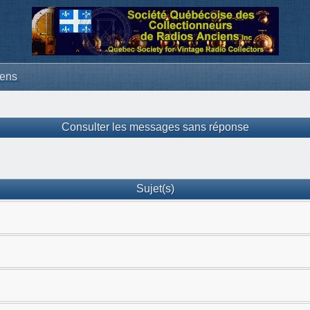
iens
Consulter les messages sans réponse
Sujet(s)