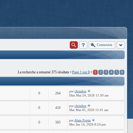
Connexion
La recherche a retourné 375 résultats •
Page
1
sur
8
•
1
2
3
4
5
8
par
chrisdon
0
264
Dim Mai 24, 2026 11:50 am
par
chrisdon
0
410
Mar Mai 05, 2026 11:41 am
par
Alain Fortin
0
585
Mer Jan 14, 2026 8:24 pm