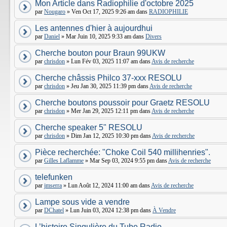
Mon Article dans Radiophilie d'octobre 2025
par
Nougaro
» Ven Oct 17, 2025 9:26 am dans
RADIOPHILIE
Les antennes d'hier à aujourdhui
par
Daniel
» Mar Juin 10, 2025 9:33 am dans
Divers
Cherche bouton pour Braun 99UKW
par
chrisdon
» Lun Fév 03, 2025 11:07 am dans
Avis de recherche
Cherche châssis Philco 37-xxx RESOLU
par
chrisdon
» Jeu Jan 30, 2025 11:39 pm dans
Avis de recherche
Cherche boutons poussoir pour Graetz RESOLU
par
chrisdon
» Mer Jan 29, 2025 12:11 pm dans
Avis de recherche
Cherche speaker 5" RESOLU
par
chrisdon
» Dim Jan 12, 2025 10:30 pm dans
Avis de recherche
Pièce recherchée: "Choke Coil 540 millihenries".
par
Gilles Laflamme
» Mar Sep 03, 2024 9:55 pm dans
Avis de recherche
telefunken
par
jmserra
» Lun Août 12, 2024 11:00 am dans
Avis de recherche
Lampe sous vide a vendre
par
DChatel
» Lun Juin 03, 2024 12:38 pm dans
À Vendre
L’histoire Singulière du Tube Radio