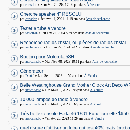
par
chrisdon
» Sam Mai 25, 2024 2:50 pm dans
À Vendre
Cherche speaker 4" RESOLU
par
chrisdon
» Jeu Avr 11, 2024 11:49 am dans
Avis de recherche
Tester a tube a vendre
par
radiotron
» Jeu Fév 22, 2024 5:39 pm dans
Avis de recherche
Recherche radios cristal, ou pièces de radios cristal
par
michelmorin
» Lun Jan 29, 2024 6:42 pm dans
Avis de recherche
Bouton pour Motorola 53H
par
marcelradio
» Mer Nov 08, 2023 10:11 pm dans
Avis de recherche
Génerateur
par
Daniel
» Lun Sep 11, 2023 11:59 am dans
À Vendre
Belle Westinghouse Grand Mother Clock Art Deco W
par
marcelradio
» Lun Mai 01, 2023 9:58 pm dans
À Vendre
10,000 lampes de radio à vendre
par
marcelradio
» Lun Mai 01, 2023 9:32 pm dans
À Vendre
Très belle console Fada 46 1931 Fonctionnelle $650
par
marcelradio
» Ven Avr 28, 2023 11:29 am dans
À Vendre
quel risque d'utiliser un tube qui test 40% mais foncti