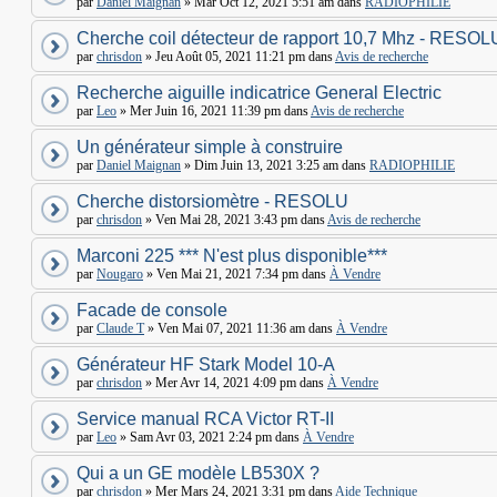
par
Daniel Maignan
» Mar Oct 12, 2021 5:51 am dans
RADIOPHILIE
Cherche coil détecteur de rapport 10,7 Mhz - RESOL
par
chrisdon
» Jeu Août 05, 2021 11:21 pm dans
Avis de recherche
Recherche aiguille indicatrice General Electric
par
Leo
» Mer Juin 16, 2021 11:39 pm dans
Avis de recherche
Un générateur simple à construire
par
Daniel Maignan
» Dim Juin 13, 2021 3:25 am dans
RADIOPHILIE
Cherche distorsiomètre - RESOLU
par
chrisdon
» Ven Mai 28, 2021 3:43 pm dans
Avis de recherche
Marconi 225 *** N'est plus disponible***
par
Nougaro
» Ven Mai 21, 2021 7:34 pm dans
À Vendre
Facade de console
par
Claude T
» Ven Mai 07, 2021 11:36 am dans
À Vendre
Générateur HF Stark Model 10-A
par
chrisdon
» Mer Avr 14, 2021 4:09 pm dans
À Vendre
Service manual RCA Victor RT-II
par
Leo
» Sam Avr 03, 2021 2:24 pm dans
À Vendre
Qui a un GE modèle LB530X ?
par
chrisdon
» Mer Mars 24, 2021 3:31 pm dans
Aide Technique