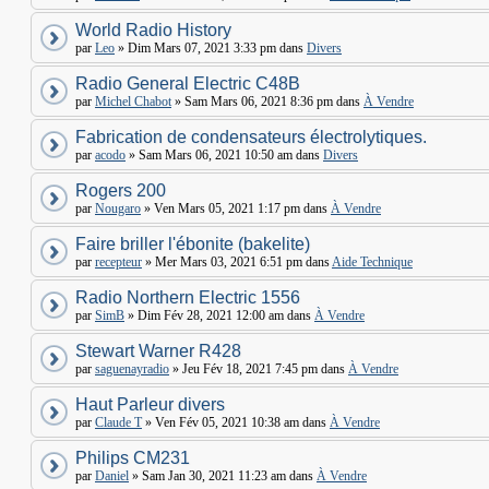
World Radio History
par
Leo
» Dim Mars 07, 2021 3:33 pm dans
Divers
Radio General Electric C48B
par
Michel Chabot
» Sam Mars 06, 2021 8:36 pm dans
À Vendre
Fabrication de condensateurs électrolytiques.
par
acodo
» Sam Mars 06, 2021 10:50 am dans
Divers
Rogers 200
par
Nougaro
» Ven Mars 05, 2021 1:17 pm dans
À Vendre
Faire briller l'ébonite (bakelite)
par
recepteur
» Mer Mars 03, 2021 6:51 pm dans
Aide Technique
Radio Northern Electric 1556
par
SimB
» Dim Fév 28, 2021 12:00 am dans
À Vendre
Stewart Warner R428
par
saguenayradio
» Jeu Fév 18, 2021 7:45 pm dans
À Vendre
Haut Parleur divers
par
Claude T
» Ven Fév 05, 2021 10:38 am dans
À Vendre
Philips CM231
par
Daniel
» Sam Jan 30, 2021 11:23 am dans
À Vendre