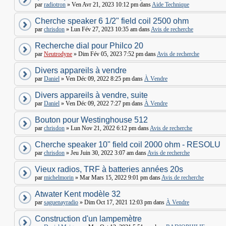
par
radiotron
» Ven Avr 21, 2023 10:12 pm dans
Aide Technique
Cherche speaker 6 1/2" field coil 2500 ohm
par
chrisdon
» Lun Fév 27, 2023 10:35 am dans
Avis de recherche
Recherche dial pour Philco 20
par
Neutrodyne
» Dim Fév 05, 2023 7:52 pm dans
Avis de recherche
Divers appareils à vendre
par
Daniel
» Ven Déc 09, 2022 8:25 pm dans
À Vendre
Divers appareils à vendre, suite
par
Daniel
» Ven Déc 09, 2022 7:27 pm dans
À Vendre
Bouton pour Westinghouse 512
par
chrisdon
» Lun Nov 21, 2022 6:12 pm dans
Avis de recherche
Cherche speaker 10" field coil 2000 ohm - RESOLU
par
chrisdon
» Jeu Juin 30, 2022 3:07 am dans
Avis de recherche
Vieux radios, TRF à batteries années 20s
par
michelmorin
» Mar Mars 15, 2022 9:01 pm dans
Avis de recherche
Atwater Kent modèle 32
par
saguenayradio
» Dim Oct 17, 2021 12:03 pm dans
À Vendre
Construction d'un lampemètre