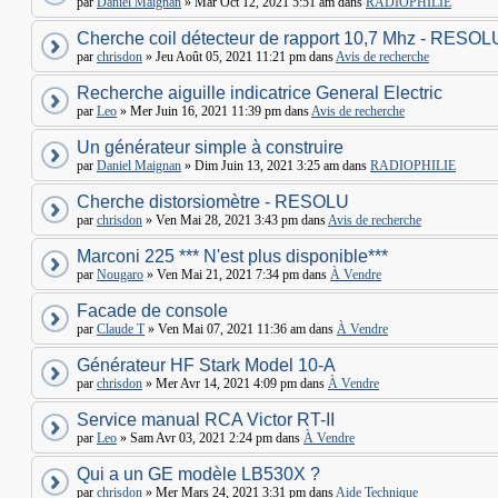
par
Daniel Maignan
» Mar Oct 12, 2021 5:51 am dans
RADIOPHILIE
Cherche coil détecteur de rapport 10,7 Mhz - RESOL
par
chrisdon
» Jeu Août 05, 2021 11:21 pm dans
Avis de recherche
Recherche aiguille indicatrice General Electric
par
Leo
» Mer Juin 16, 2021 11:39 pm dans
Avis de recherche
Un générateur simple à construire
par
Daniel Maignan
» Dim Juin 13, 2021 3:25 am dans
RADIOPHILIE
Cherche distorsiomètre - RESOLU
par
chrisdon
» Ven Mai 28, 2021 3:43 pm dans
Avis de recherche
Marconi 225 *** N'est plus disponible***
par
Nougaro
» Ven Mai 21, 2021 7:34 pm dans
À Vendre
Facade de console
par
Claude T
» Ven Mai 07, 2021 11:36 am dans
À Vendre
Générateur HF Stark Model 10-A
par
chrisdon
» Mer Avr 14, 2021 4:09 pm dans
À Vendre
Service manual RCA Victor RT-II
par
Leo
» Sam Avr 03, 2021 2:24 pm dans
À Vendre
Qui a un GE modèle LB530X ?
par
chrisdon
» Mer Mars 24, 2021 3:31 pm dans
Aide Technique