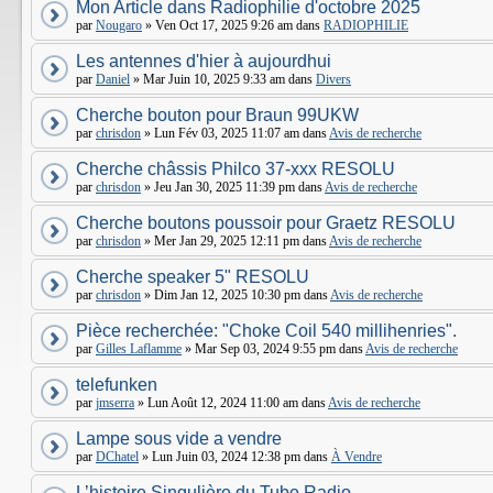
Mon Article dans Radiophilie d'octobre 2025
par
Nougaro
» Ven Oct 17, 2025 9:26 am dans
RADIOPHILIE
Les antennes d'hier à aujourdhui
par
Daniel
» Mar Juin 10, 2025 9:33 am dans
Divers
Cherche bouton pour Braun 99UKW
par
chrisdon
» Lun Fév 03, 2025 11:07 am dans
Avis de recherche
Cherche châssis Philco 37-xxx RESOLU
par
chrisdon
» Jeu Jan 30, 2025 11:39 pm dans
Avis de recherche
Cherche boutons poussoir pour Graetz RESOLU
par
chrisdon
» Mer Jan 29, 2025 12:11 pm dans
Avis de recherche
Cherche speaker 5" RESOLU
par
chrisdon
» Dim Jan 12, 2025 10:30 pm dans
Avis de recherche
Pièce recherchée: "Choke Coil 540 millihenries".
par
Gilles Laflamme
» Mar Sep 03, 2024 9:55 pm dans
Avis de recherche
telefunken
par
jmserra
» Lun Août 12, 2024 11:00 am dans
Avis de recherche
Lampe sous vide a vendre
par
DChatel
» Lun Juin 03, 2024 12:38 pm dans
À Vendre
L’histoire Singulière du Tube Radio