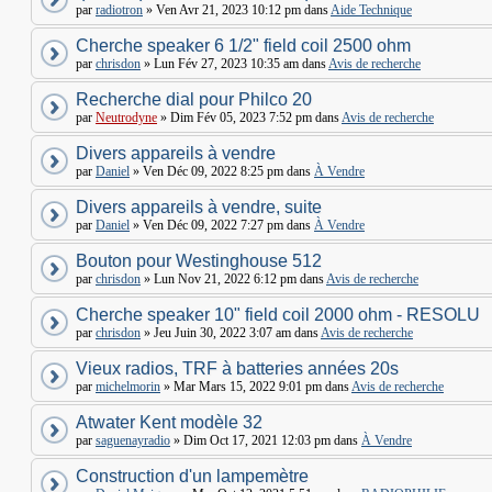
par
radiotron
» Ven Avr 21, 2023 10:12 pm dans
Aide Technique
Cherche speaker 6 1/2" field coil 2500 ohm
par
chrisdon
» Lun Fév 27, 2023 10:35 am dans
Avis de recherche
Recherche dial pour Philco 20
par
Neutrodyne
» Dim Fév 05, 2023 7:52 pm dans
Avis de recherche
Divers appareils à vendre
par
Daniel
» Ven Déc 09, 2022 8:25 pm dans
À Vendre
Divers appareils à vendre, suite
par
Daniel
» Ven Déc 09, 2022 7:27 pm dans
À Vendre
Bouton pour Westinghouse 512
par
chrisdon
» Lun Nov 21, 2022 6:12 pm dans
Avis de recherche
Cherche speaker 10" field coil 2000 ohm - RESOLU
par
chrisdon
» Jeu Juin 30, 2022 3:07 am dans
Avis de recherche
Vieux radios, TRF à batteries années 20s
par
michelmorin
» Mar Mars 15, 2022 9:01 pm dans
Avis de recherche
Atwater Kent modèle 32
par
saguenayradio
» Dim Oct 17, 2021 12:03 pm dans
À Vendre
Construction d'un lampemètre