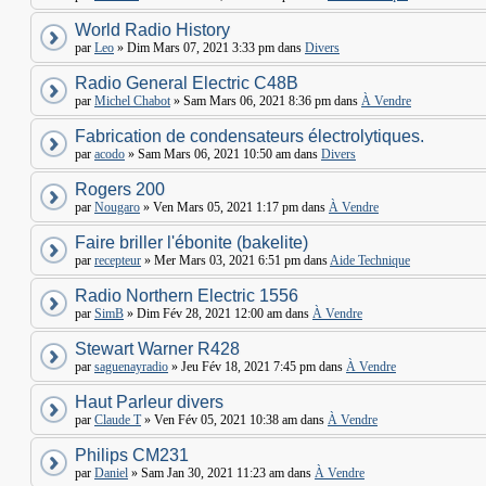
World Radio History
par
Leo
» Dim Mars 07, 2021 3:33 pm dans
Divers
Radio General Electric C48B
par
Michel Chabot
» Sam Mars 06, 2021 8:36 pm dans
À Vendre
Fabrication de condensateurs électrolytiques.
par
acodo
» Sam Mars 06, 2021 10:50 am dans
Divers
Rogers 200
par
Nougaro
» Ven Mars 05, 2021 1:17 pm dans
À Vendre
Faire briller l'ébonite (bakelite)
par
recepteur
» Mer Mars 03, 2021 6:51 pm dans
Aide Technique
Radio Northern Electric 1556
par
SimB
» Dim Fév 28, 2021 12:00 am dans
À Vendre
Stewart Warner R428
par
saguenayradio
» Jeu Fév 18, 2021 7:45 pm dans
À Vendre
Haut Parleur divers
par
Claude T
» Ven Fév 05, 2021 10:38 am dans
À Vendre
Philips CM231
par
Daniel
» Sam Jan 30, 2021 11:23 am dans
À Vendre