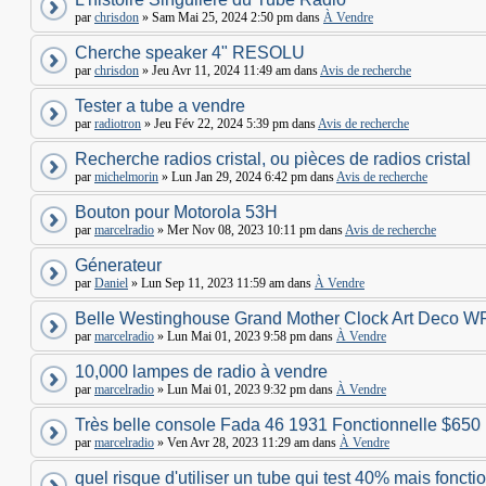
par
chrisdon
» Sam Mai 25, 2024 2:50 pm dans
À Vendre
Cherche speaker 4" RESOLU
par
chrisdon
» Jeu Avr 11, 2024 11:49 am dans
Avis de recherche
Tester a tube a vendre
par
radiotron
» Jeu Fév 22, 2024 5:39 pm dans
Avis de recherche
Recherche radios cristal, ou pièces de radios cristal
par
michelmorin
» Lun Jan 29, 2024 6:42 pm dans
Avis de recherche
Bouton pour Motorola 53H
par
marcelradio
» Mer Nov 08, 2023 10:11 pm dans
Avis de recherche
Génerateur
par
Daniel
» Lun Sep 11, 2023 11:59 am dans
À Vendre
Belle Westinghouse Grand Mother Clock Art Deco W
par
marcelradio
» Lun Mai 01, 2023 9:58 pm dans
À Vendre
10,000 lampes de radio à vendre
par
marcelradio
» Lun Mai 01, 2023 9:32 pm dans
À Vendre
Très belle console Fada 46 1931 Fonctionnelle $650
par
marcelradio
» Ven Avr 28, 2023 11:29 am dans
À Vendre
quel risque d'utiliser un tube qui test 40% mais foncti