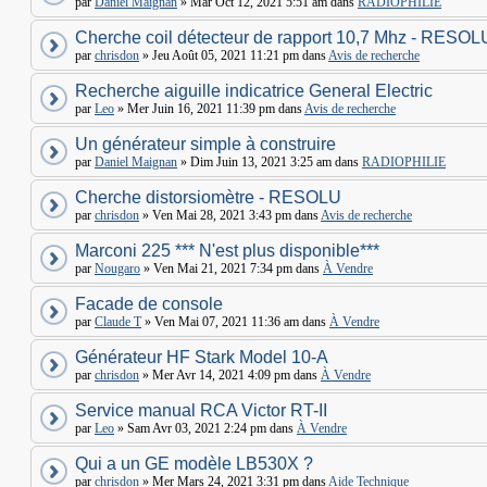
par
Daniel Maignan
» Mar Oct 12, 2021 5:51 am dans
RADIOPHILIE
Cherche coil détecteur de rapport 10,7 Mhz - RESOL
par
chrisdon
» Jeu Août 05, 2021 11:21 pm dans
Avis de recherche
Recherche aiguille indicatrice General Electric
par
Leo
» Mer Juin 16, 2021 11:39 pm dans
Avis de recherche
Un générateur simple à construire
par
Daniel Maignan
» Dim Juin 13, 2021 3:25 am dans
RADIOPHILIE
Cherche distorsiomètre - RESOLU
par
chrisdon
» Ven Mai 28, 2021 3:43 pm dans
Avis de recherche
Marconi 225 *** N'est plus disponible***
par
Nougaro
» Ven Mai 21, 2021 7:34 pm dans
À Vendre
Facade de console
par
Claude T
» Ven Mai 07, 2021 11:36 am dans
À Vendre
Générateur HF Stark Model 10-A
par
chrisdon
» Mer Avr 14, 2021 4:09 pm dans
À Vendre
Service manual RCA Victor RT-II
par
Leo
» Sam Avr 03, 2021 2:24 pm dans
À Vendre
Qui a un GE modèle LB530X ?
par
chrisdon
» Mer Mars 24, 2021 3:31 pm dans
Aide Technique