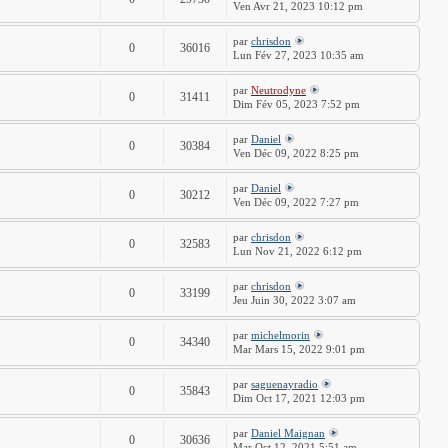
Ven Avr 21, 2023 10:12 pm
par
chrisdon
0
36016
Lun Fév 27, 2023 10:35 am
par
Neutrodyne
0
31411
Dim Fév 05, 2023 7:52 pm
par
Daniel
0
30384
Ven Déc 09, 2022 8:25 pm
par
Daniel
0
30212
Ven Déc 09, 2022 7:27 pm
par
chrisdon
0
32583
Lun Nov 21, 2022 6:12 pm
par
chrisdon
0
33199
Jeu Juin 30, 2022 3:07 am
par
michelmorin
0
34340
Mar Mars 15, 2022 9:01 pm
par
saguenayradio
0
35843
Dim Oct 17, 2021 12:03 pm
par
Daniel Maignan
0
30636
Mar Oct 12, 2021 5:51 am