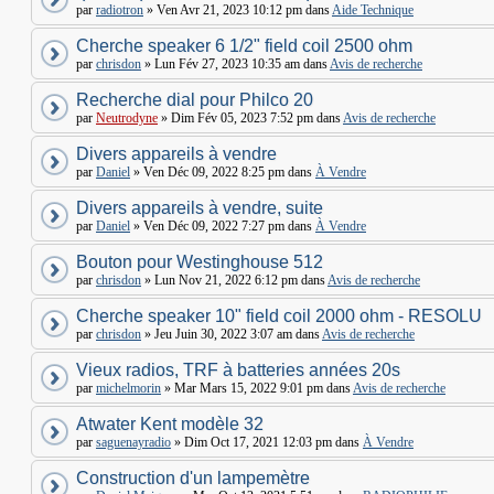
par
radiotron
» Ven Avr 21, 2023 10:12 pm dans
Aide Technique
Cherche speaker 6 1/2" field coil 2500 ohm
par
chrisdon
» Lun Fév 27, 2023 10:35 am dans
Avis de recherche
Recherche dial pour Philco 20
par
Neutrodyne
» Dim Fév 05, 2023 7:52 pm dans
Avis de recherche
Divers appareils à vendre
par
Daniel
» Ven Déc 09, 2022 8:25 pm dans
À Vendre
Divers appareils à vendre, suite
par
Daniel
» Ven Déc 09, 2022 7:27 pm dans
À Vendre
Bouton pour Westinghouse 512
par
chrisdon
» Lun Nov 21, 2022 6:12 pm dans
Avis de recherche
Cherche speaker 10" field coil 2000 ohm - RESOLU
par
chrisdon
» Jeu Juin 30, 2022 3:07 am dans
Avis de recherche
Vieux radios, TRF à batteries années 20s
par
michelmorin
» Mar Mars 15, 2022 9:01 pm dans
Avis de recherche
Atwater Kent modèle 32
par
saguenayradio
» Dim Oct 17, 2021 12:03 pm dans
À Vendre
Construction d'un lampemètre