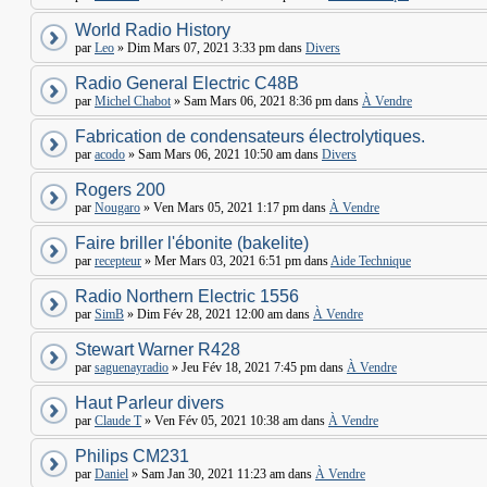
World Radio History
par
Leo
» Dim Mars 07, 2021 3:33 pm dans
Divers
Radio General Electric C48B
par
Michel Chabot
» Sam Mars 06, 2021 8:36 pm dans
À Vendre
Fabrication de condensateurs électrolytiques.
par
acodo
» Sam Mars 06, 2021 10:50 am dans
Divers
Rogers 200
par
Nougaro
» Ven Mars 05, 2021 1:17 pm dans
À Vendre
Faire briller l'ébonite (bakelite)
par
recepteur
» Mer Mars 03, 2021 6:51 pm dans
Aide Technique
Radio Northern Electric 1556
par
SimB
» Dim Fév 28, 2021 12:00 am dans
À Vendre
Stewart Warner R428
par
saguenayradio
» Jeu Fév 18, 2021 7:45 pm dans
À Vendre
Haut Parleur divers
par
Claude T
» Ven Fév 05, 2021 10:38 am dans
À Vendre
Philips CM231
par
Daniel
» Sam Jan 30, 2021 11:23 am dans
À Vendre