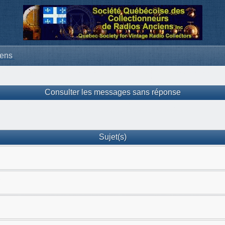
iens
Consulter les messages sans réponse
Sujet(s)