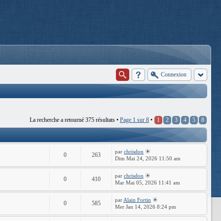
Connexion
La recherche a retourné 375 résultats •
Page
1
sur
8
•
1
2
3
4
5
8
par
chrisdon
0
263
Dim Mai 24, 2026 11:50 am
par
chrisdon
0
410
Mar Mai 05, 2026 11:41 am
par
Alain Fortin
0
585
Mer Jan 14, 2026 8:24 pm