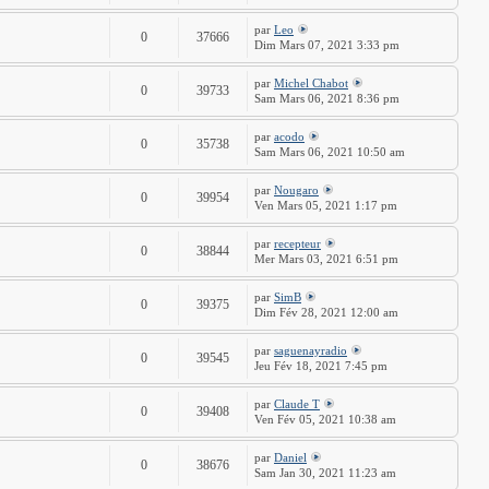
par
Leo
0
37666
Dim Mars 07, 2021 3:33 pm
par
Michel Chabot
0
39733
Sam Mars 06, 2021 8:36 pm
par
acodo
0
35738
Sam Mars 06, 2021 10:50 am
par
Nougaro
0
39954
Ven Mars 05, 2021 1:17 pm
par
recepteur
0
38844
Mer Mars 03, 2021 6:51 pm
par
SimB
0
39375
Dim Fév 28, 2021 12:00 am
par
saguenayradio
0
39545
Jeu Fév 18, 2021 7:45 pm
par
Claude T
0
39408
Ven Fév 05, 2021 10:38 am
par
Daniel
0
38676
Sam Jan 30, 2021 11:23 am