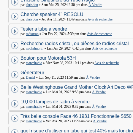
par
chrisdon
» Sam Mai 25, 2024 2:50 pm dans
À Vendre
Cherche speaker 4" RESOLU
par
chrisdon
» Jeu Avr 11, 2024 11:49 am dans
Avis de recherche
Tester a tube a vendre
par
radiotron
» Jeu Fév 22, 2024 5:39 pm dans
Avis de recherche
Recherche radios cristal, ou pièces de radios cristal
par
michelmorin
» Lun Jan 29, 2024 6:42 pm dans
Avis de recherche
Bouton pour Motorola 53H
par
marcelradio
» Mer Nov 08, 2023 10:11 pm dans
Avis de recherche
Génerateur
par
Daniel
» Lun Sep 11, 2023 11:59 am dans
À Vendre
Belle Westinghouse Grand Mother Clock Art Deco W
par
marcelradio
» Lun Mai 01, 2023 9:58 pm dans
À Vendre
10,000 lampes de radio à vendre
par
marcelradio
» Lun Mai 01, 2023 9:32 pm dans
À Vendre
Très belle console Fada 46 1931 Fonctionnelle $650
par
marcelradio
» Ven Avr 28, 2023 11:29 am dans
À Vendre
quel risque d'utiliser un tube qui test 40% mais foncti