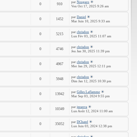
par
Nougaro
0
910
Ven Oct 17, 2025 9:26 am
par
Daniel
0
1452
Mar Juin 10, 2025 9:33 am
par
chrisdon
0
5215
Lun Fév 03, 2025 11:07 am
par
chrisdon
0
4746
Jeu Jan 30, 2025 11:39 pm
par
chrisdon
0
4967
Mer Jan 29, 2025 12:11 pm
par
chrisdon
0
5948
Dim Jan 12, 2025 10:30 pm
par
Gilles Laflamme
0
13942
Mar Sep 03, 2024 9:55 pm
par
jmserra
0
10349
Lun Août 12, 2024 11:00 am
par
DChatel
0
35052
Lun Juin 03, 2024 12:38 pm
par
chrisdon