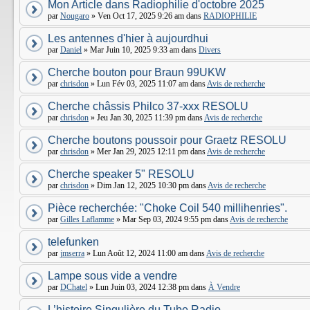
Mon Article dans Radiophilie d'octobre 2025
par
Nougaro
» Ven Oct 17, 2025 9:26 am dans
RADIOPHILIE
Les antennes d'hier à aujourdhui
par
Daniel
» Mar Juin 10, 2025 9:33 am dans
Divers
Cherche bouton pour Braun 99UKW
par
chrisdon
» Lun Fév 03, 2025 11:07 am dans
Avis de recherche
Cherche châssis Philco 37-xxx RESOLU
par
chrisdon
» Jeu Jan 30, 2025 11:39 pm dans
Avis de recherche
Cherche boutons poussoir pour Graetz RESOLU
par
chrisdon
» Mer Jan 29, 2025 12:11 pm dans
Avis de recherche
Cherche speaker 5" RESOLU
par
chrisdon
» Dim Jan 12, 2025 10:30 pm dans
Avis de recherche
Pièce recherchée: "Choke Coil 540 millihenries".
par
Gilles Laflamme
» Mar Sep 03, 2024 9:55 pm dans
Avis de recherche
telefunken
par
jmserra
» Lun Août 12, 2024 11:00 am dans
Avis de recherche
Lampe sous vide a vendre
par
DChatel
» Lun Juin 03, 2024 12:38 pm dans
À Vendre
L’histoire Singulière du Tube Radio