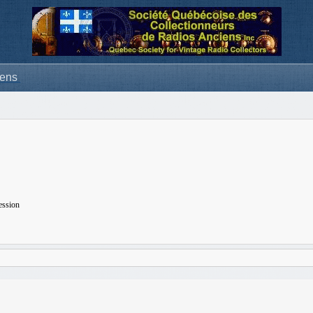
iens
ession