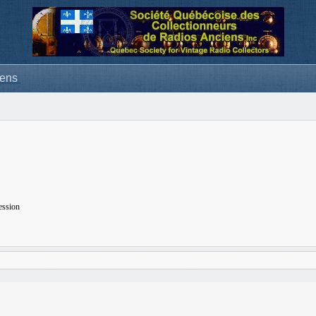
iens
ession