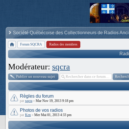
Société Québécoise des Collectionneurs de Radios Anc
Forum SQCRA
Radios des membres
Rad
Modérateur:
sqcra
Publier un nouveau sujet
Règles du forum
par
sqcra
»
Mar Nov 19, 2013 9:18 pm
Photos de vos radios
par
Ken
»
Mer Mai 01, 2013 4:33 pm