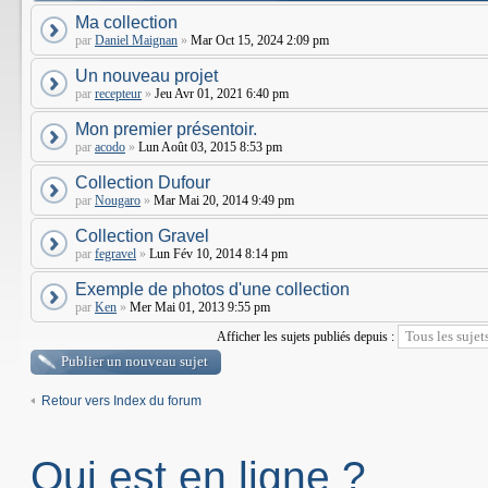
Ma collection
par
Daniel Maignan
»
Mar Oct 15, 2024 2:09 pm
Un nouveau projet
par
recepteur
»
Jeu Avr 01, 2021 6:40 pm
Mon premier présentoir.
par
acodo
»
Lun Août 03, 2015 8:53 pm
Collection Dufour
par
Nougaro
»
Mar Mai 20, 2014 9:49 pm
Collection Gravel
par
fegravel
»
Lun Fév 10, 2014 8:14 pm
Exemple de photos d'une collection
par
Ken
»
Mer Mai 01, 2013 9:55 pm
Afficher les sujets publiés depuis :
Publier un nouveau sujet
Retour vers Index du forum
Qui est en ligne ?