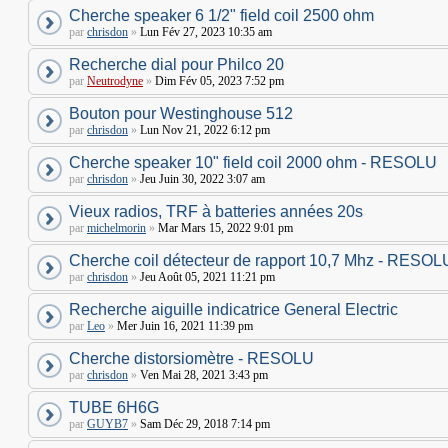
Cherche speaker 6 1/2" field coil 2500 ohm
par
chrisdon
»
Lun Fév 27, 2023 10:35 am
Recherche dial pour Philco 20
par
Neutrodyne
»
Dim Fév 05, 2023 7:52 pm
Bouton pour Westinghouse 512
par
chrisdon
»
Lun Nov 21, 2022 6:12 pm
Cherche speaker 10" field coil 2000 ohm - RESOLU
par
chrisdon
»
Jeu Juin 30, 2022 3:07 am
Vieux radios, TRF à batteries années 20s
par
michelmorin
»
Mar Mars 15, 2022 9:01 pm
Cherche coil détecteur de rapport 10,7 Mhz - RESOL
par
chrisdon
»
Jeu Août 05, 2021 11:21 pm
Recherche aiguille indicatrice General Electric
par
Leo
»
Mer Juin 16, 2021 11:39 pm
Cherche distorsiomètre - RESOLU
par
chrisdon
»
Ven Mai 28, 2021 3:43 pm
TUBE 6H6G
par
GUYB7
»
Sam Déc 29, 2018 7:14 pm