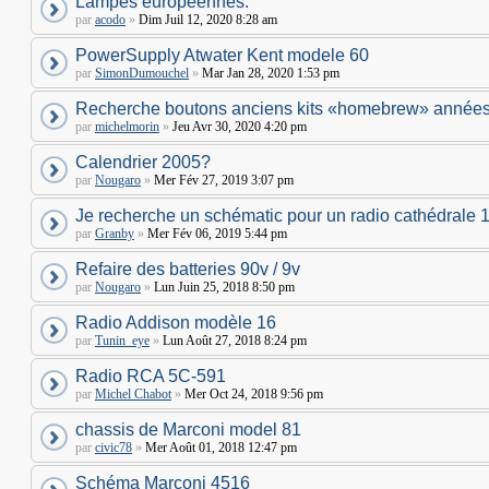
Lampes européennes.
par
acodo
»
Dim Juil 12, 2020 8:28 am
PowerSupply Atwater Kent modele 60
par
SimonDumouchel
»
Mar Jan 28, 2020 1:53 pm
Recherche boutons anciens kits «homebrew» années
par
michelmorin
»
Jeu Avr 30, 2020 4:20 pm
Calendrier 2005?
par
Nougaro
»
Mer Fév 27, 2019 3:07 pm
Je recherche un schématic pour un radio cathédrale 
par
Granby
»
Mer Fév 06, 2019 5:44 pm
Refaire des batteries 90v / 9v
par
Nougaro
»
Lun Juin 25, 2018 8:50 pm
Radio Addison modèle 16
par
Tunin_eye
»
Lun Août 27, 2018 8:24 pm
Radio RCA 5C-591
par
Michel Chabot
»
Mer Oct 24, 2018 9:56 pm
chassis de Marconi model 81
par
civic78
»
Mer Août 01, 2018 12:47 pm
Schéma Marconi 4516