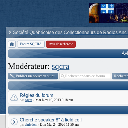
Société Québécoise des Collectionneurs de Radios Anc
Forum SQCRA
Avis de recherche
Av
Modérateur:
sqcra
Publier un nouveau sujet
Règles du forum
par
sqcra
»
Mar Nov 19, 2013 9:18 pm
Cherche speaker 8" à field coil
par
chrisdon
»
Dim Mai 24, 2026 11:50 am