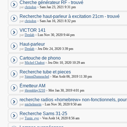
Cherche générateur RF - trouvé
par
chrisdon
»
Sam Jan 23, 2021 9:31 pm
Recherche haut-parleur à excitation 21cm - trouvé
par
chrisdon
»
Sam Jan 16, 2021 8:32 pm
VICTOR 141
par
Denlab
»
Lun Nov 30, 2020 9:44 pm
Haut-parleur
par
Denlab
»
Jeu Déc 24, 2020 3:39 pm
Cartouche de phono
par
Michel Chabot
»
Jeu Déc 10, 2020 10:29 am
Recherche tube et pieces
par
SimonDumouchel
»
Mar Août 06, 2019 11:30 pm
Émetteur AM
par
jftremblay3210
»
Mer Jan 30, 2019 4:01 pm
recherche radios «homebrew» non-fonctionnels, pour
par
michelmorin
»
Lun Nov 30, 2020 9:50 am
Recherche Sams 31-25
par
Tunin_eye
»
Ven Août 14, 2020 8:56 am