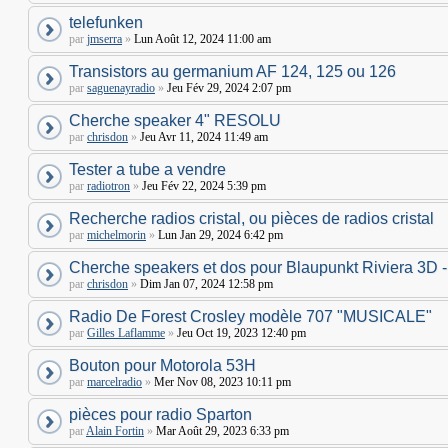
telefunken
par
jmserra
»
Lun Août 12, 2024 11:00 am
Transistors au germanium AF 124, 125 ou 126
par
saguenayradio
»
Jeu Fév 29, 2024 2:07 pm
Cherche speaker 4" RESOLU
par
chrisdon
»
Jeu Avr 11, 2024 11:49 am
Tester a tube a vendre
par
radiotron
»
Jeu Fév 22, 2024 5:39 pm
Recherche radios cristal, ou pièces de radios cristal
par
michelmorin
»
Lun Jan 29, 2024 6:42 pm
Cherche speakers et dos pour Blaupunkt Riviera 3
par
chrisdon
»
Dim Jan 07, 2024 12:58 pm
Radio De Forest Crosley modèle 707 "MUSICALE"
par
Gilles Laflamme
»
Jeu Oct 19, 2023 12:40 pm
Bouton pour Motorola 53H
par
marcelradio
»
Mer Nov 08, 2023 10:11 pm
pièces pour radio Sparton
par
Alain Fortin
»
Mar Août 29, 2023 6:33 pm