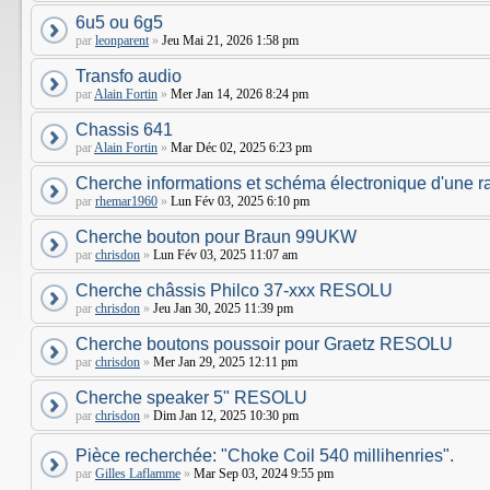
6u5 ou 6g5
par
leonparent
»
Jeu Mai 21, 2026 1:58 pm
Transfo audio
par
Alain Fortin
»
Mer Jan 14, 2026 8:24 pm
Chassis 641
par
Alain Fortin
»
Mar Déc 02, 2025 6:23 pm
Cherche informations et schéma électronique d'une r
par
rhemar1960
»
Lun Fév 03, 2025 6:10 pm
Cherche bouton pour Braun 99UKW
par
chrisdon
»
Lun Fév 03, 2025 11:07 am
Cherche châssis Philco 37-xxx RESOLU
par
chrisdon
»
Jeu Jan 30, 2025 11:39 pm
Cherche boutons poussoir pour Graetz RESOLU
par
chrisdon
»
Mer Jan 29, 2025 12:11 pm
Cherche speaker 5" RESOLU
par
chrisdon
»
Dim Jan 12, 2025 10:30 pm
Pièce recherchée: "Choke Coil 540 millihenries".
par
Gilles Laflamme
»
Mar Sep 03, 2024 9:55 pm