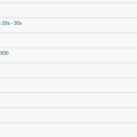
 20s - 30s
1930