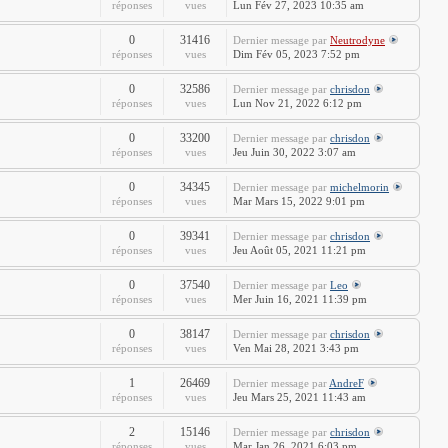
réponses
vues
Lun Fév 27, 2023 10:35 am
0
31416
Dernier message
par
Neutrodyne
réponses
vues
Dim Fév 05, 2023 7:52 pm
0
32586
Dernier message
par
chrisdon
réponses
vues
Lun Nov 21, 2022 6:12 pm
0
33200
Dernier message
par
chrisdon
réponses
vues
Jeu Juin 30, 2022 3:07 am
0
34345
Dernier message
par
michelmorin
réponses
vues
Mar Mars 15, 2022 9:01 pm
0
39341
Dernier message
par
chrisdon
réponses
vues
Jeu Août 05, 2021 11:21 pm
0
37540
Dernier message
par
Leo
réponses
vues
Mer Juin 16, 2021 11:39 pm
0
38147
Dernier message
par
chrisdon
réponses
vues
Ven Mai 28, 2021 3:43 pm
1
26469
Dernier message
par
AndreF
réponses
vues
Jeu Mars 25, 2021 11:43 am
2
15146
Dernier message
par
chrisdon
réponses
vues
Mar Jan 26, 2021 6:03 pm