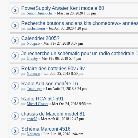
PowerSupply Atwater Kent modele 60
par
SimonDumouchel
»
Mar Jan 28, 2020 1:53 pm
Recherche boutons anciens kits «homebrew» années
par
michelmorin
»
Jeu Avr 30, 2020 4:20 pm
Calendrier 2005?
par
Nougaro
»
Mer Fév 27, 2019 3:07 pm
Je recherche un schématic pour un radio cathédrale 
par
Granby
»
Mer Fév 06, 2019 5:44 pm
Refaire des batteries 90v / 9v
par
Nougaro
»
Lun Juin 25, 2018 8:50 pm
Radio Addison modèle 16
par
Tunin_eye
»
Lun Août 27, 2018 8:24 pm
Radio RCA 5C-591
par
Michel Chabot
»
Mer Oct 24, 2018 9:56 pm
chassis de Marconi model 81
par
civic78
»
Mer Août 01, 2018 12:47 pm
Schéma Marconi 4516
par
Nougaro
»
Lun Juin 18, 2018 1:44 pm