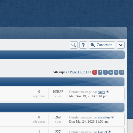
Connexion
546 sujets •
Page
1
sur
11
•
1
2
3
4
5
11
0
105887
Dernier message
par
sqcra
réponses
vues
Mar Nov 19, 2013 9:18 pm
0
269
Dernier message
par
chrisdon
réponses
vues
Dim Mai 24, 2026 11:50 am
1
227
Dernier message
par
Daniel