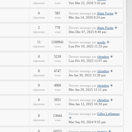
réponses
vues
Ven Mai 22, 2026 5:35 pm
0
585
Dernier message
par
Alain Fortin
réponses
vues
Mer Jan 14, 2026 8:24 pm
2
779
Dernier message
par
Alain Fortin
réponses
vues
Dim Déc 07, 2025 8:40 pm
11
1169941
Dernier message
par
acodo
réponses
vues
Lun Fév 10, 2025 11:33 pm
0
5218
Dernier message
par
chrisdon
réponses
vues
Lun Fév 03, 2025 11:07 am
0
4747
Dernier message
par
chrisdon
réponses
vues
Jeu Jan 30, 2025 11:39 pm
0
4969
Dernier message
par
chrisdon
réponses
vues
Mer Jan 29, 2025 12:11 pm
0
5951
Dernier message
par
chrisdon
réponses
vues
Dim Jan 12, 2025 10:30 pm
Dernier message
par
Gilles Laflamme
0
13944
réponses
vues
Mar Sep 03, 2024 9:55 pm
0
10352
Dernier message
par
jmserra