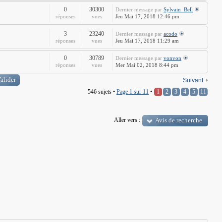
0
30300
Dernier message
par
Sylvain_Bell
réponses
vues
Jeu Mai 17, 2018 12:46 pm
3
23240
Dernier message
par
acodo
réponses
vues
Jeu Mai 17, 2018 11:29 am
0
30789
Dernier message
par
vonvon
réponses
vues
Mer Mai 02, 2018 8:44 pm
Suivant
546 sujets •
Page
1
sur
11
•
1
2
3
4
5
11
Aller vers :
Avis de recherche