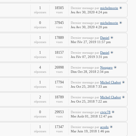
1
18505
Dernier message
par
michelmorin
réponses
vues
Jeu Avr 30, 2020 4:24 pm
0
37945
Dernier message
par
michelmorin
réponses
vues
Jeu Avr 30, 2020 4:20 pm
1
17889
Dernier message
par
Daniel
réponses
vues
Mer Fév 27, 2019 11:57 pm
1
18157
Dernier message
par
Daniel
réponses
vues
Jeu Fév 07, 2019 3:31 pm
4
26998
Dernier message
par
Nougaro
réponses
vues
Dim Oct 28, 2018 2:34 pm
1
17794
Dernier message
par
Michel Chabot
réponses
vues
Jeu Oct 25, 2018 7:33 am
2
18789
Dernier message
par
Michel Chabot
réponses
vues
Jeu Oct 25, 2018 7:22 am
0
29953
Dernier message
par
civic78
réponses
vues
Mer Août 01, 2018 12:47 pm
1
17347
Dernier message
par
acodo
réponses
vues
Mar Juin 19, 2018 1:46 pm