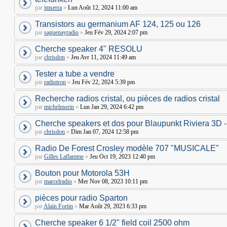
par
jmserra
»
Lun Août 12, 2024 11:00 am
Transistors au germanium AF 124, 125 ou 126
par
saguenayradio
»
Jeu Fév 29, 2024 2:07 pm
Cherche speaker 4" RESOLU
par
chrisdon
»
Jeu Avr 11, 2024 11:49 am
Tester a tube a vendre
par
radiotron
»
Jeu Fév 22, 2024 5:39 pm
Recherche radios cristal, ou pièces de radios cristal
par
michelmorin
»
Lun Jan 29, 2024 6:42 pm
Cherche speakers et dos pour Blaupunkt Riviera 3
par
chrisdon
»
Dim Jan 07, 2024 12:58 pm
Radio De Forest Crosley modèle 707 "MUSICALE"
par
Gilles Laflamme
»
Jeu Oct 19, 2023 12:40 pm
Bouton pour Motorola 53H
par
marcelradio
»
Mer Nov 08, 2023 10:11 pm
pièces pour radio Sparton
par
Alain Fortin
»
Mar Août 29, 2023 6:33 pm
Cherche speaker 6 1/2" field coil 2500 ohm