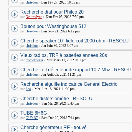
par
chrisdon
»
Lun Fév 27, 2023 10:35 am
Recherche dial pour Philco 20
par
Neutrodyne
»
Dim Fév 05, 2023 7:52 pm
Bouton pour Westinghouse 512
par
chrisdon
»
Lun Nov 21, 2022 6:12 pm
Cherche speaker 10" field coil 2000 ohm - RESOLU
par
chrisdon
»
Jeu Juin 30, 2022 3:07 am
Vieux radios, TRF à batteries années 20s
par
michelmorin
»
Mar Mars 15, 2022 9:01 pm
Cherche coil détecteur de rapport 10,7 Mhz - RESOL
par
chrisdon
»
Jeu Août 05, 2021 11:21 pm
Recherche aiguille indicatrice General Electric
par
Leo
»
Mer Juin 16, 2021 11:39 pm
Cherche distorsiomètre - RESOLU
par
chrisdon
»
Ven Mai 28, 2021 3:43 pm
TUBE 6H6G
par
GUYB7
»
Sam Déc 29, 2018 7:14 pm
Cherche générateur RF - trouvé