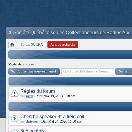
Société Québécoise des Collectionneurs de Radios Anc
Forum SQCRA
Avis de recherche
Modérateur:
sqcra
Publier un nouveau sujet
Règles du forum
par
sqcra
»
Mar Nov 19, 2013 9:18 pm
Cherche speaker 8" à field coil
par
chrisdon
»
Dim Mai 24, 2026 11:50 am
6u5 ou 6g5