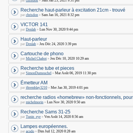
par
chrisdon
»
Sam Jan 23, 2021 9:31 pm
Recherche haut-parleur à excitation 21cm - trouvé
par
chrisdon
»
Sam Jan 16, 2021 8:32 pm
VICTOR 141
par
Denlab
»
Lun Nov 30, 2020 9:44 pm
Haut-parleur
par
Denlab
»
Jeu Déc 24, 2020 3:39 pm
Cartouche de phono
par
Michel Chabot
»
Jeu Déc 10, 2020 10:29 am
Recherche tube et pieces
par
SimonDumouchel
»
Mar Août 06, 2019 11:30 pm
Émetteur AM
par
jftremblay3210
»
Mer Jan 30, 2019 4:01 pm
recherche radios «homebrew» non-fonctionnels, pour
par
michelmorin
»
Lun Nov 30, 2020 9:50 am
Recherche Sams 31-25
par
Tunin_eye
»
Ven Août 14, 2020 8:56 am
Lampes européennes.
par
acodo
»
Dim Juil 12, 2020 8:28 am