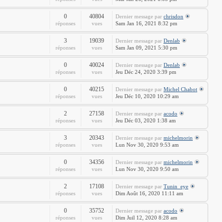
0
40804
Dernier message
par
chrisdon
réponses
vues
Sam Jan 16, 2021 8:32 pm
3
19039
Dernier message
par
Denlab
réponses
vues
Sam Jan 09, 2021 5:30 pm
0
40024
Dernier message
par
Denlab
réponses
vues
Jeu Déc 24, 2020 3:39 pm
0
40215
Dernier message
par
Michel Chabot
réponses
vues
Jeu Déc 10, 2020 10:29 am
2
27158
Dernier message
par
acodo
réponses
vues
Jeu Déc 03, 2020 1:38 am
3
20343
Dernier message
par
michelmorin
réponses
vues
Lun Nov 30, 2020 9:53 am
0
34356
Dernier message
par
michelmorin
réponses
vues
Lun Nov 30, 2020 9:50 am
2
17108
Dernier message
par
Tunin_eye
réponses
vues
Dim Août 16, 2020 11:11 am
0
35752
Dernier message
par
acodo
réponses
vues
Dim Juil 12, 2020 8:28 am