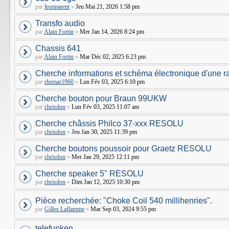
par
leonparent
»
Jeu Mai 21, 2026 1:58 pm
Transfo audio
par
Alain Fortin
»
Mer Jan 14, 2026 8:24 pm
Chassis 641
par
Alain Fortin
»
Mar Déc 02, 2025 6:23 pm
Cherche informations et schéma électronique d'une r
par
rhemar1960
»
Lun Fév 03, 2025 6:10 pm
Cherche bouton pour Braun 99UKW
par
chrisdon
»
Lun Fév 03, 2025 11:07 am
Cherche châssis Philco 37-xxx RESOLU
par
chrisdon
»
Jeu Jan 30, 2025 11:39 pm
Cherche boutons poussoir pour Graetz RESOLU
par
chrisdon
»
Mer Jan 29, 2025 12:11 pm
Cherche speaker 5" RESOLU
par
chrisdon
»
Dim Jan 12, 2025 10:30 pm
Pièce recherchée: "Choke Coil 540 millihenries".
par
Gilles Laflamme
»
Mar Sep 03, 2024 9:55 pm
telefunken