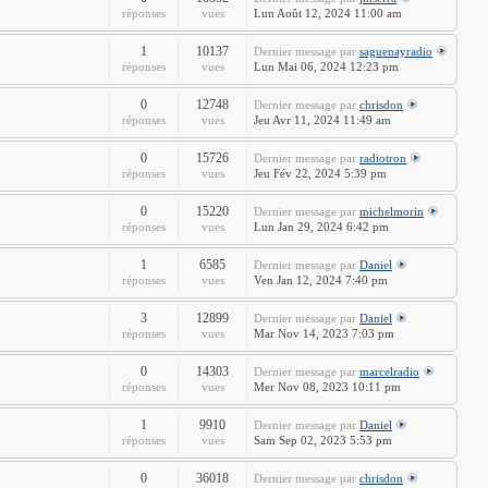
réponses
vues
Lun Août 12, 2024 11:00 am
1
10137
Dernier message
par
saguenayradio
réponses
vues
Lun Mai 06, 2024 12:23 pm
0
12748
Dernier message
par
chrisdon
réponses
vues
Jeu Avr 11, 2024 11:49 am
0
15726
Dernier message
par
radiotron
réponses
vues
Jeu Fév 22, 2024 5:39 pm
0
15220
Dernier message
par
michelmorin
réponses
vues
Lun Jan 29, 2024 6:42 pm
1
6585
Dernier message
par
Daniel
réponses
vues
Ven Jan 12, 2024 7:40 pm
3
12899
Dernier message
par
Daniel
réponses
vues
Mar Nov 14, 2023 7:03 pm
0
14303
Dernier message
par
marcelradio
réponses
vues
Mer Nov 08, 2023 10:11 pm
1
9910
Dernier message
par
Daniel
réponses
vues
Sam Sep 02, 2023 5:53 pm
0
36018
Dernier message
par
chrisdon