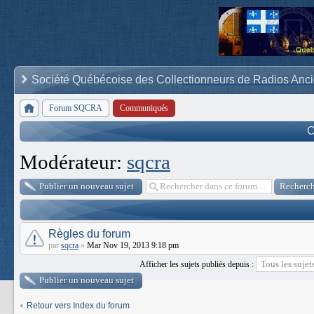
Société Québécoise des Collectionneurs de Radios Anc
Forum SQCRA
Communiqués
C
Modérateur:
sqcra
Publier un nouveau sujet
Règles du forum
par
sqcra
»
Mar Nov 19, 2013 9:18 pm
Afficher les sujets publiés depuis :
Publier un nouveau sujet
Retour vers Index du forum