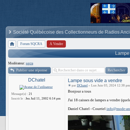
Société Québécoise des Collectionneurs de Radios Anc
Forum SQCRA
À Vendre
Lampe 
Modérateur:
sqcra
Publier une réponse
DChatel
Lampe sous vide a vendre
par
DChatel
» Lun Juin 03, 2024 12:38 pm
Bonjour a tous
Message(s) :
21
Inscrit le :
Jeu Juil 11, 2002 6:14 pm
J'ai 18 caisses de lampes a vendre (quel
Daniel Chatel - Courriel
info@mode-an