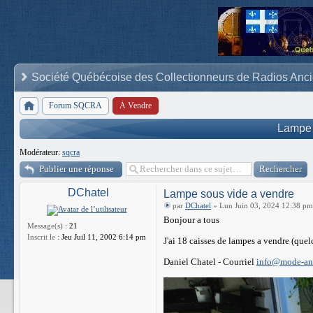
Société Québécoise des Collectionneurs de Radios Anc
Forum SQCRA
À Vendre
Lampe 
Modérateur:
sqcra
Publier une réponse
DChatel
Lampe sous vide a vendre
par
DChatel
» Lun Juin 03, 2024 12:38 pm
Bonjour a tous
Message(s) :
21
Inscrit le :
Jeu Juil 11, 2002 6:14 pm
J'ai 18 caisses de lampes a vendre (quel
Daniel Chatel - Courriel
info@mode-an