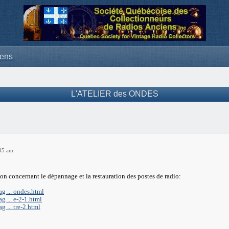
iens
L'ATELIER des ONDES
:45 am
on concernant le dépannage et la restauration des postes de radio:
g ... ondes.html
 ... e-2-1.html
 ... tre-2.html