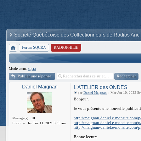
Société Québécoise des Collectionneurs de Radios Anc
Forum SQCRA
RADIOPHILIE
Modérateur:
sqcra
Publier une réponse
Daniel Maignan
L'ATELIER des ONDES
par
Daniel Maignan
» Mar Jan 10, 2023 5
Bonjour,
Je vous présente une nouvelle publicati
http://maignan-daniel.e-monsite.com/pa
Message(s) :
10
http://maignan-daniel.e-monsite.com/pag
Inscrit le :
Jeu Fév 11, 2021 3:35 am
http://maignan-daniel.e-monsite.com/pag
Bonne lecture