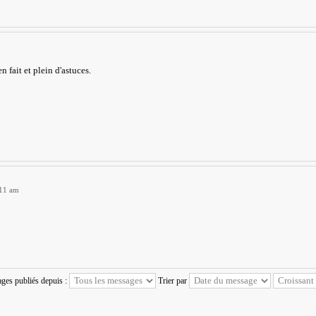
n fait et plein d'astuces.
:11 am
ages publiés depuis :
Trier par