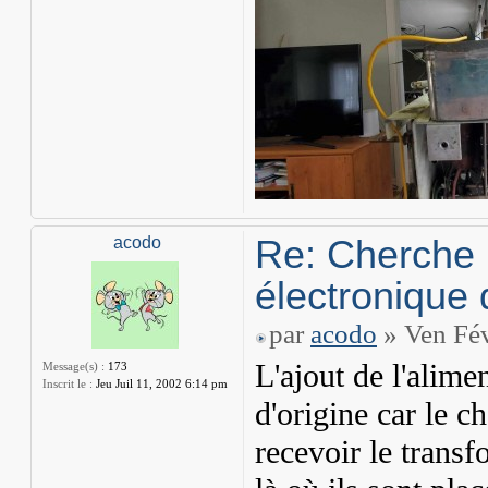
Re: Cherche 
acodo
électronique 
par
acodo
» Ven Fév
L'ajout de l'alime
Message(s) :
173
Inscrit le :
Jeu Juil 11, 2002 6:14 pm
d'origine car le c
recevoir le transf