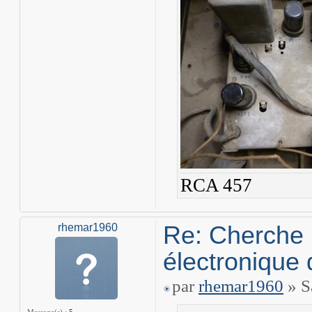
RCA 457
Re: Cherche 
rhemar1960
électronique 
par
rhemar1960
» S