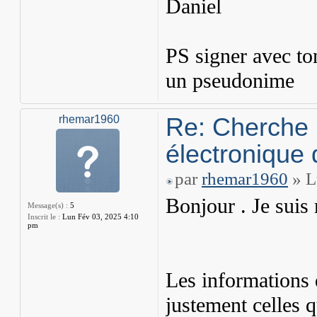
Daniel
PS signer avec to
un pseudonime
Re: Cherche 
rhemar1960
électronique 
par
rhemar1960
» L
Bonjour . Je sui
Message(s) :
5
Inscrit le :
Lun Fév 03, 2025 4:10
pm
Les informations 
justement celles q