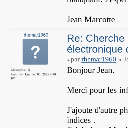
Jean Marcotte
Re: Cherche 
rhemar1960
électronique 
par
rhemar1960
» J
Bonjour Jean.
Message(s) :
5
Inscrit le :
Lun Fév 03, 2025 4:10
pm
Merci pour les in
J'ajoute d'autre p
indices .