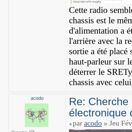
Cette radio sembl
chassis est le mê
d'alimentation a é
l'arrière avec la r
sortie a été placé 
haut-parleur sur l
déterrer le SRET
chassis avec celu
Re: Cherche 
acodo
électronique 
par
acodo
» Jeu Fév
Message(s) :
173