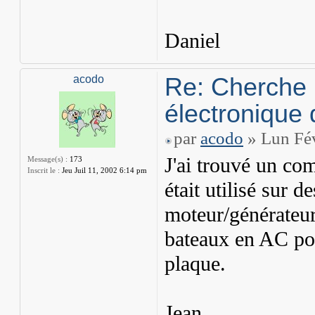
Daniel
Re: Cherche 
acodo
électronique 
par
acodo
» Lun Fé
J'ai trouvé un co
Message(s) :
173
Inscrit le :
Jeu Juil 11, 2002 6:14 pm
était utilisé sur d
moteur/générateu
bateaux en AC pou
plaque.
Jean