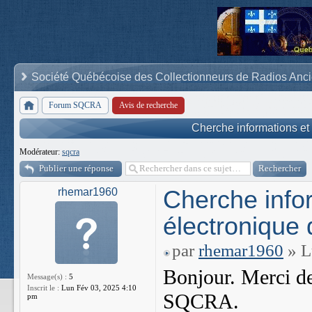
Société Québécoise des Collectionneurs de Radios Anc
Forum SQCRA
Avis de recherche
Cherche informations et
Modérateur:
sqcra
Publier une réponse
Cherche info
rhemar1960
électronique 
par
rhemar1960
» L
Bonjour. Merci de
Message(s) :
5
Inscrit le :
Lun Fév 03, 2025 4:10
SQCRA.
pm