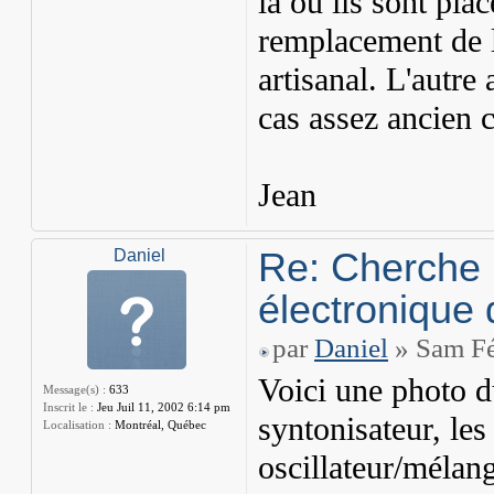
là où ils sont pla
remplacement de l
artisanal. L'autre 
cas assez ancien ca
Jean
Re: Cherche 
Daniel
électronique 
par
Daniel
» Sam Fé
Voici une photo d
Message(s) :
633
Inscrit le :
Jeu Juil 11, 2002 6:14 pm
syntonisateur, le
Localisation :
Montréal, Québec
oscillateur/méla