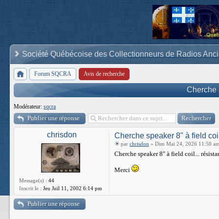
Société Québécoise des Collectionneurs de Radios Anc
Forum SQCRA
Avis de recherche
Cherche s
Modérateur:
sqcra
Publier une réponse
chrisdon
Cherche speaker 8" à field coi
par
chrisdon
» Dim Mai 24, 2026 11:50 a
Cherche speaker 8" à field coil... rési
Merci
Message(s) :
44
Inscrit le :
Jeu Juil 11, 2002 6:14 pm
Publier une réponse