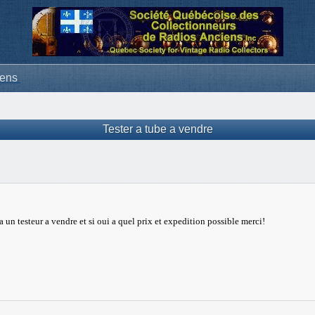
iens
Tester a tube a vendre
 un testeur a vendre et si oui a quel prix et expedition possible merci!