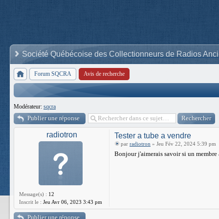
Société Québécoise des Collectionneurs de Radios Anc
Forum SQCRA
Avis de recherche
Modérateur:
sqcra
Publier une réponse
radiotron
Tester a tube a vendre
par
radiotron
» Jeu Fév 22, 2024 5:39 pm
Bonjour j'aimerais savoir si un membre a
Message(s) :
12
Inscrit le :
Jeu Avr 06, 2023 3:43 pm
Publier une réponse