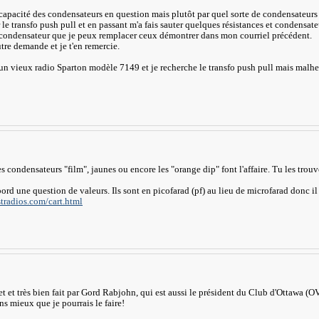
capacité des condensateurs en question mais plutôt par quel sorte de condensateurs 
r le transfo push pull et en passant m'a fais sauter quelques résistances et condensat
e condensateur que je peux remplacer ceux démontrer dans mon courriel précédent.
tre demande et je t'en remercie.
un vieux radio Sparton modèle 7149 et je recherche le transfo push pull mais malheureu
s condensateurs "film", jaunes ou encore les "orange dip" font l'affaire. Tu les trou
ord une question de valeurs. Ils sont en picofarad (pf) au lieu de microfarad donc il 
tradios.com/cart.html
et et très bien fait par Gord Rabjohn, qui est aussi le président du Club d'Ottawa (
ns mieux que je pourrais le faire!