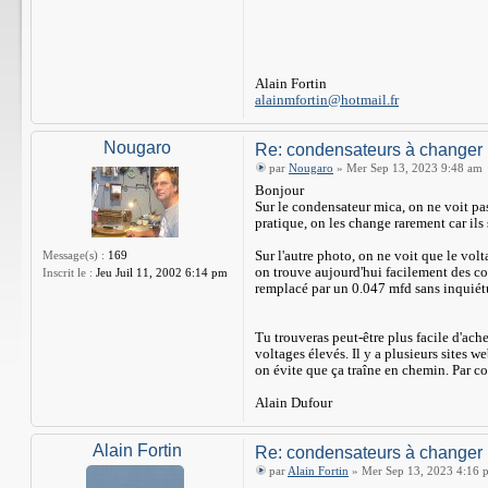
Alain Fortin
alainmfortin@hotmail.fr
Nougaro
Re: condensateurs à changer
par
Nougaro
» Mer Sep 13, 2023 9:48 am
Bonjour
Sur le condensateur mica, on ne voit pas
pratique, on les change rarement car ils 
Sur l'autre photo, on ne voit que le vol
Message(s) :
169
on trouve aujourd'hui facilement des co
Inscrit le :
Jeu Juil 11, 2002 6:14 pm
remplacé par un 0.047 mfd sans inquiét
Tu trouveras peut-être plus facile d'ach
voltages élevés. Il y a plusieurs sites w
on évite que ça traîne en chemin. Par cont
Alain Dufour
Alain Fortin
Re: condensateurs à changer
par
Alain Fortin
» Mer Sep 13, 2023 4:16 