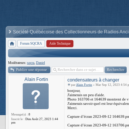
Société Québécoise des Collectionneurs de Radios Anc
Forum SQCRA
Aide Technique
Modérateurs:
sqcra
,
Daniel
Publier une réponse
Alain Fortin
condensateurs à changer
par
Alain Fortin
» Mar Sep 12, 2023 4:54 
bonjour,
J'aimerais un peu d'aide.
Photo 163706 et 164639 montrent de vi
J'aimerais savoir quel est leur équivalen
Merci.
Message(s) :
8
Capture d’écran 2023-09-12 164639.p
Inscrit le :
Dim Août 27, 2023 1:44
pm
Capture d’écran 2023-09-12 163706.p