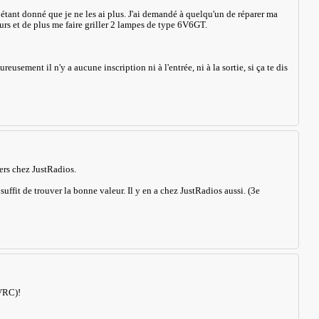
étant donné que je ne les ai plus. J'ai demandé à quelqu'un de réparer ma
eurs et de plus me faire griller 2 lampes de type 6V6GT.
sement il n'y a aucune inscription ni à l'entrée, ni à la sortie, si ça te dis
vers chez JustRadios.
suffit de trouver la bonne valeur. Il y en a chez JustRadios aussi. (3e
OVRC)!