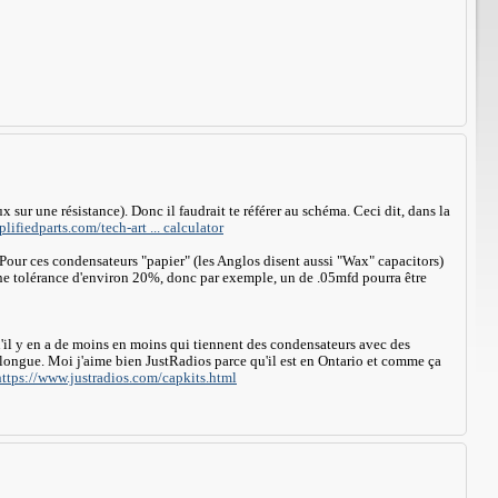
 sur une résistance). Donc il faudrait te référer au schéma. Ceci dit, dans la
ifiedparts.com/tech-art ... calculator
. Pour ces condensateurs "papier" (les Anglos disent aussi "Wax" capacitors)
une tolérance d'environ 20%, donc par exemple, un de .05mfd pourra être
qu'il y en a de moins en moins qui tiennent des condensateurs avec des
 la longue. Moi j'aime bien JustRadios parce qu'il est en Ontario et comme ça
https://www.justradios.com/capkits.html