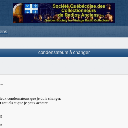
iens
condensateurs à changer
pm
eux condensateurs que je dois changer.
t actuels et que je peux acheter.
ng
ng