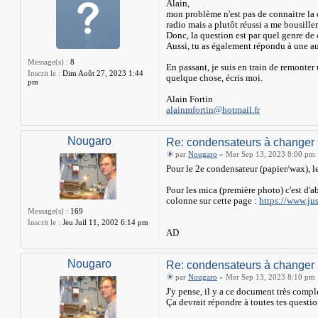
Alain,
mon problème n'est pas de connaitre la 
radio mais a plutôt réussi a me bousille
Donc, la question est par quel genre d
Aussi, tu as également répondu à une au
Message(s) :
8
En passant, je suis en train de remonter 
Inscrit le :
Dim Août 27, 2023 1:44
quelque chose, écris moi.
pm
Alain Fortin
alainmfortin@hotmail.fr
Nougaro
Re: condensateurs à changer
par
Nougaro
» Mer Sep 13, 2023 8:00 pm
Pour le 2e condensateur (papier/wax), le
Pour les mica (première photo) c'est d'ab
colonne sur cette page :
https://www.jus
Message(s) :
169
Inscrit le :
Jeu Juil 11, 2002 6:14 pm
AD
Nougaro
Re: condensateurs à changer
par
Nougaro
» Mer Sep 13, 2023 8:10 pm
J'y pense, il y a ce document très compl
Ça devrait répondre à toutes tes questio